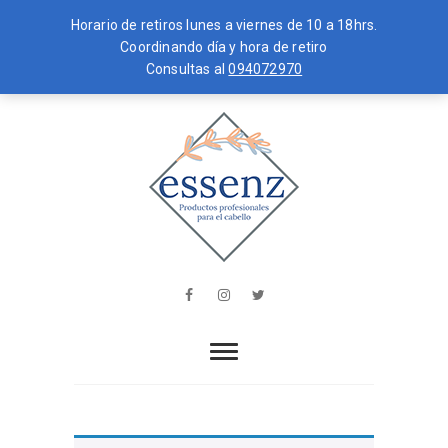
Horario de retiros lunes a viernes de 10 a 18hrs.
Coordinando día y hora de retiro
Consultas al
094072970
Skip
MENU
to
content
essenz
PRODUCTOS PROFESIONALES PARA
EL CABELLO
Facebook
Instagram
Twitter