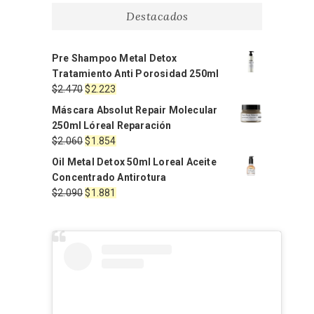
Destacados
Pre Shampoo Metal Detox
Tratamiento Anti Porosidad 250ml
El
El
$
2.470
$
2.223
precio
precio
Máscara Absolut Repair Molecular
original
actual
250ml Lóreal Reparación
era:
es:
El
El
$
2.060
$
1.854
$2.470.
$2.223.
precio
precio
Oil Metal Detox 50ml Loreal Aceite
original
actual
Concentrado Antirotura
era:
es:
El
El
$
2.090
$
1.881
$2.060.
$1.854.
precio
precio
original
actual
era:
es:
$2.090.
$1.881.