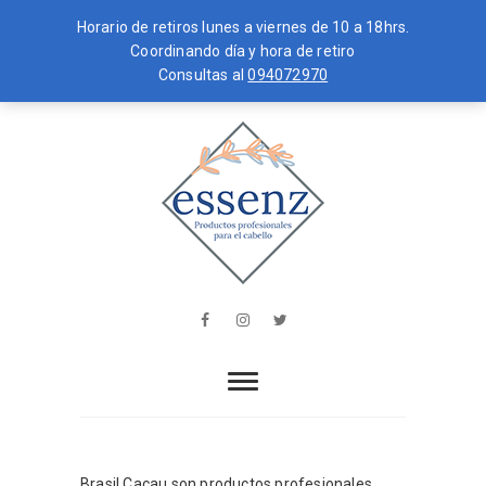
Horario de retiros lunes a viernes de 10 a 18hrs.
Coordinando día y hora de retiro
Consultas al
094072970
Skip
MENU
to
content
essenz
PRODUCTOS PROFESIONALES PARA
EL CABELLO
Facebook
Instagram
Twitter
Brasil Cacau son productos profesionales