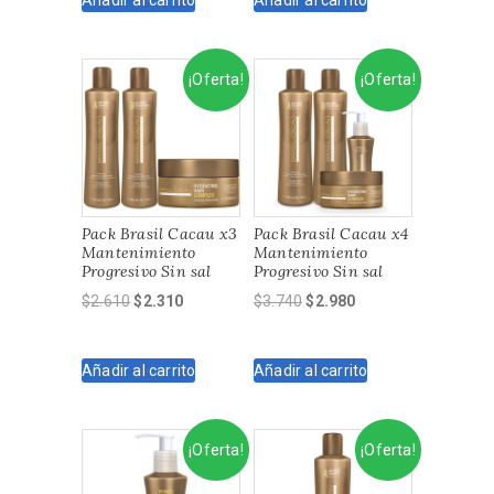
era:
es:
era:
es:
$2.650.
$2.230.
$1.900.
$1.620.
¡Oferta!
¡Oferta!
Pack Brasil Cacau x3
Pack Brasil Cacau x4
Mantenimiento
Mantenimiento
Progresivo Sin sal
Progresivo Sin sal
El
El
El
El
$
2.610
$
2.310
$
3.740
$
2.980
precio
precio
precio
precio
original
actual
original
actual
Añadir al carrito
Añadir al carrito
era:
es:
era:
es:
$2.610.
$2.310.
$3.740.
$2.980.
¡Oferta!
¡Oferta!