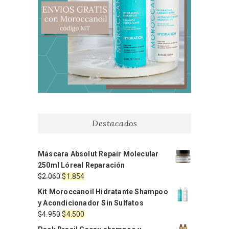
Destacados
Máscara Absolut Repair Molecular
250ml Lóreal Reparación
El
El
$
2.060
$
1.854
precio
precio
Kit Moroccanoil Hidratante Shampoo
original
actual
y Acondicionador Sin Sulfatos
era:
es:
El
El
$
4.950
$
4.500
$2.060.
$1.854.
precio
precio