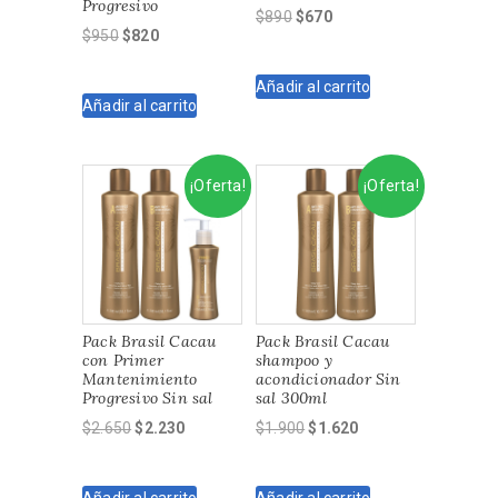
Progresivo
El
El
$
890
$
670
El
El
$
950
$
820
precio
precio
precio
precio
original
actual
original
actual
Añadir al carrito
era:
es:
Añadir al carrito
era:
es:
$890.
$670.
$950.
$820.
¡Oferta!
¡Oferta!
Pack Brasil Cacau
Pack Brasil Cacau
con Primer
shampoo y
Mantenimiento
acondicionador Sin
Progresivo Sin sal
sal 300ml
El
El
El
El
$
2.650
$
2.230
$
1.900
$
1.620
precio
precio
precio
precio
original
actual
original
actual
Añadir al carrito
Añadir al carrito