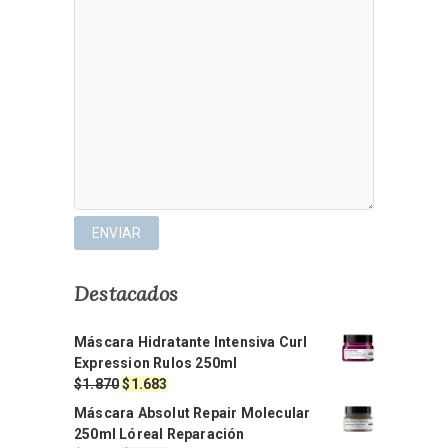
Destacados
Máscara Hidratante Intensiva Curl
Expression Rulos 250ml
El
El
$
1.870
$
1.683
precio
precio
Máscara Absolut Repair Molecular
original
actual
250ml Lóreal Reparación
era:
es: