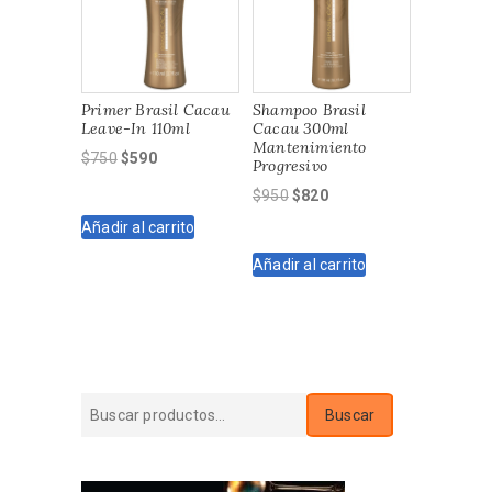
Primer Brasil Cacau
Shampoo Brasil
Leave-In 110ml
Cacau 300ml
Mantenimiento
El
El
$
750
$
590
Progresivo
precio
precio
El
El
$
950
$
820
original
actual
precio
precio
Añadir al carrito
era:
es:
original
actual
$750.
$590.
Añadir al carrito
era:
es:
$950.
$820.
Buscar
Buscar
por: