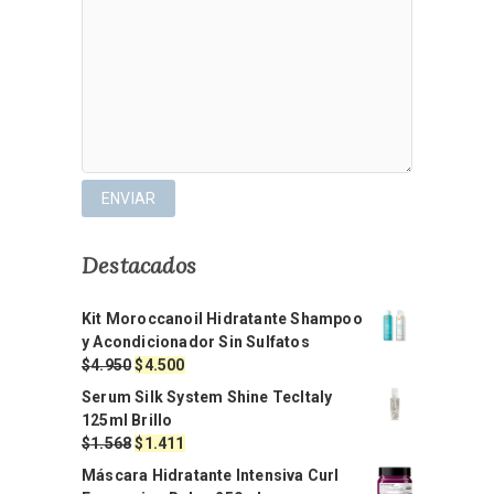
Destacados
Kit Moroccanoil Hidratante Shampoo
y Acondicionador Sin Sulfatos
El
El
$
4.950
$
4.500
precio
precio
Serum Silk System Shine TecItaly
original
actual
125ml Brillo
era:
es:
El
El
$
1.568
$
1.411
$4.950.
$4.500.
precio
precio
Máscara Hidratante Intensiva Curl
original
actual