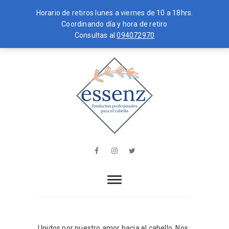
Horario de retiros lunes a viernes de 10 a 18hrs.
Coordinando día y hora de retiro
Consultas al
094072970
Skip
MENU
to
content
essenz
PRODUCTOS PROFESIONALES PARA
EL CABELLO
Facebook
Instagram
Twitter
Unidos por nuestro amor hacia el cabello. Nos