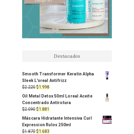
Destacados
Smooth Transformer Keratin Alpha
Sleek L'oreal Antifrizz
El
El
$
2.220
$
1.998
precio
precio
Oil Metal Detox 50ml Loreal Aceite
original
actual
Concentrado Antirotura
era:
es:
El
El
$
2.090
$
1.881
$2.220.
$1.998.
precio
precio
Máscara Hidratante Intensiva Curl
original
actual
Expression Rulos 250ml
era:
es:
El
El
$
1.870
$
1.683