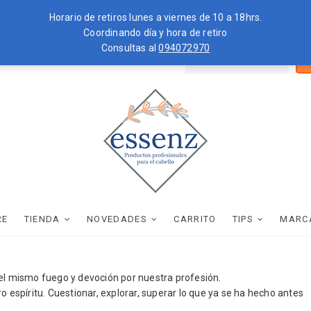
Horario de retiros lunes a viernes de 10 a 18hrs.
Coordinando día y hora de retiro
Consultas al
094072970
Bus
ZKOPF
MOROCCANOIL
por
essenz
PRODUCTOS PROFESIONALES PARA EL CABELLO
RE
TIENDA
NOVEDADES
CARRITO
TIPS
MARC
 el mismo fuego y devoción por nuestra profesión.
o espíritu. Cuestionar, explorar, superar lo que ya se ha hecho antes