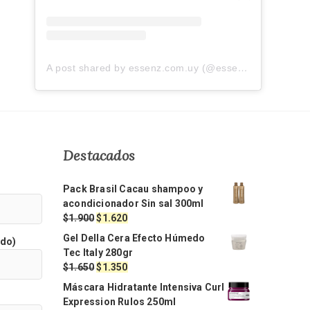
A post shared by essenz.com.uy (@essenz.com.uy)
Destacados
Pack Brasil Cacau shampoo y
acondicionador Sin sal 300ml
El
El
$
1.900
$
1.620
precio
precio
Gel Della Cera Efecto Húmedo
ido)
original
actual
Tec Italy 280gr
era:
es:
El
El
$
1.650
$
1.350
$1.900.
$1.620.
precio
precio
Máscara Hidratante Intensiva Curl
original
actual
Expression Rulos 250ml
era:
es: