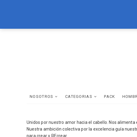
Skip
LOREAL
BRASIL CACAU
TEC ITALY
WELLA
SCHWAR
to
content
NOSOTROS
CATEGORIAS
PACK
HOMB
Unidos por nuestro amor hacia el cabello. Nos alimenta
Nuestra ambición colectiva por la excelencia guía nuestr
para crear y REcrear.