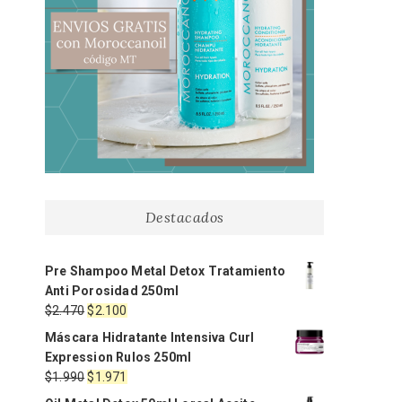
Destacados
Pre Shampoo Metal Detox Tratamiento
Anti Porosidad 250ml
El
El
$
2.470
$
2.100
precio
precio
Máscara Hidratante Intensiva Curl
original
actual
Expression Rulos 250ml
era:
es:
El
El
$
1.990
$
1.971
$2.470.
$2.100.
precio
precio