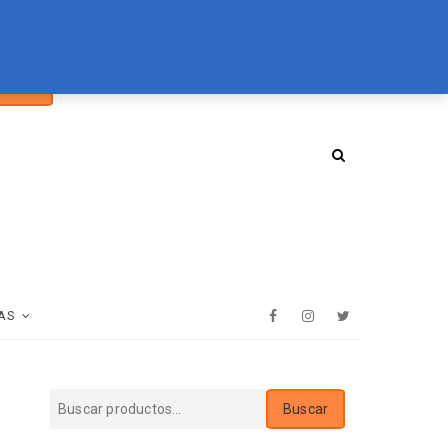
car
094 072 970
tienda@essenz.com.uy
Buscar
:
AS
Facebook
Instagram
Twitter
Buscar
Buscar
por: