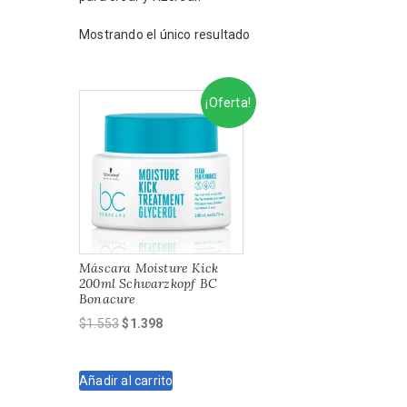
Mostrando el único resultado
¡Oferta!
Máscara Moisture Kick
200ml Schwarzkopf BC
Bonacure
El
El
$
1.553
$
1.398
precio
precio
original
actual
Añadir al carrito
era:
es:
$1.553.
$1.398.