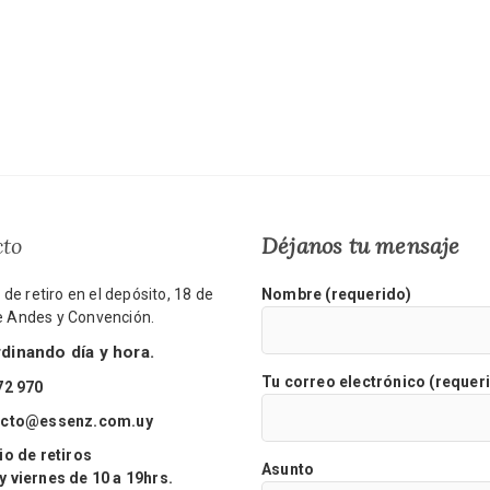
cto
Déjanos tu mensaje
de retiro en el depósito, 18 de
Nombre (requerido)
re Andes y Convención.
inando día y hora.
Tu correo electrónico (requer
72 970
acto@essenz.com.uy
o de retiros
Asunto
viernes de 10 a 19hrs.