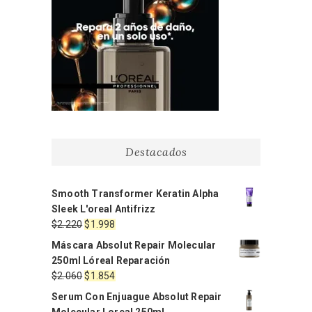
Destacados
Smooth Transformer Keratin Alpha
Sleek L'oreal Antifrizz
El
El
$
2.220
$
1.998
precio
precio
Máscara Absolut Repair Molecular
original
actual
250ml Lóreal Reparación
era:
es:
El
El
$
2.060
$
1.854
$2.220.
$1.998.
precio
precio
Serum Con Enjuague Absolut Repair
original
actual