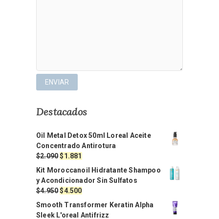
Destacados
Oil Metal Detox 50ml Loreal Aceite
Concentrado Antirotura
El
El
$
2.090
$
1.881
precio
precio
Kit Moroccanoil Hidratante Shampoo
original
actual
y Acondicionador Sin Sulfatos
era:
es:
El
El
$
4.950
$
4.500
$2.090.
$1.881.
precio
precio
Smooth Transformer Keratin Alpha
original
actual
Sleek L'oreal Antifrizz