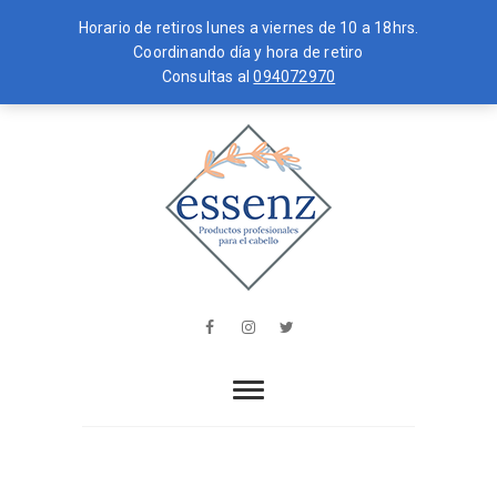
Horario de retiros lunes a viernes de 10 a 18hrs.
Coordinando día y hora de retiro
Consultas al
094072970
Skip
MENU
to
content
essenz
PRODUCTOS PROFESIONALES PARA
EL CABELLO
Facebook
Instagram
Twitter