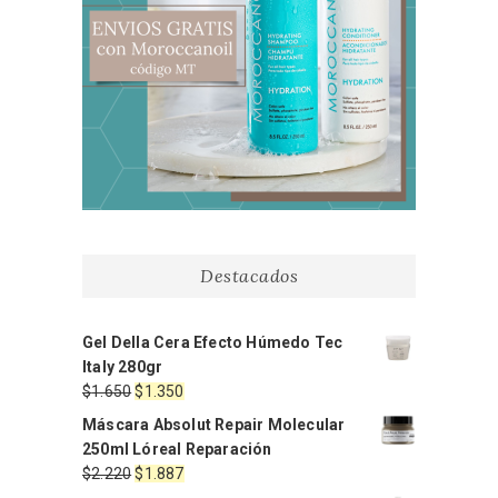
Destacados
Gel Della Cera Efecto Húmedo Tec
Italy 280gr
El
El
$
1.650
$
1.350
precio
precio
Máscara Absolut Repair Molecular
original
actual
250ml Lóreal Reparación
era:
es:
El
El
$
2.220
$
1.887
$1.650.
$1.350.
precio
precio