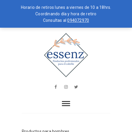
Horario de retiros lunes a viernes de 10 a 18hrs.
Coordinando día y hora de retiro
Consultas al
094072970
Skip
MENU
to
content
essenz
PRODUCTOS PROFESIONALES PARA
EL CABELLO
Facebook
Instagram
Twitter
Productos para hombres