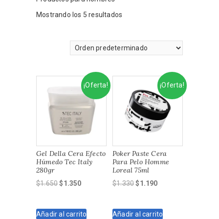
Mostrando los 5 resultados
¡Oferta!
¡Oferta!
Gel Della Cera Efecto
Poker Paste Cera
Húmedo Tec Italy
Para Pelo Homme
280gr
Loreal 75ml
El
El
El
El
$
1.650
$
1.350
$
1.330
$
1.190
precio
precio
precio
precio
original
actual
original
actual
Añadir al carrito
Añadir al carrito
era:
es:
era:
es: