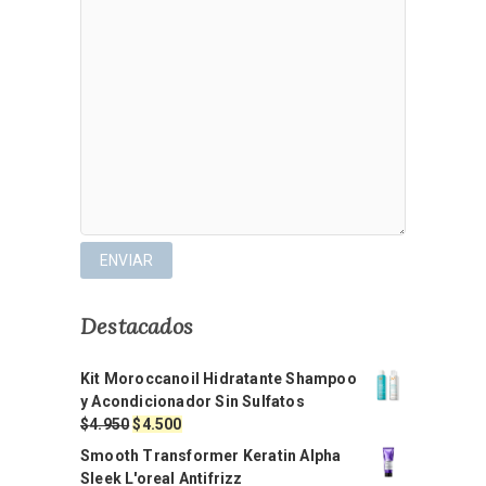
Destacados
Kit Moroccanoil Hidratante Shampoo
y Acondicionador Sin Sulfatos
El
El
$
4.950
$
4.500
precio
precio
Smooth Transformer Keratin Alpha
original
actual
Sleek L'oreal Antifrizz