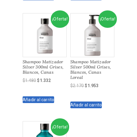
$1.650.
$1.350.
$1.330.
$1.190.
¡Oferta!
¡Oferta!
Shampoo Matizador
Shampoo Matizador
Silver 300ml Grises,
Silver 500ml Grises,
Blancos, Canas
Blancos, Canas
Loreal
El
El
$
1.480
$
1.332
El
El
$
2.170
$
1.953
precio
precio
precio
precio
original
actual
original
actual
Añadir al carrito
era:
es:
Añadir al carrito
era:
es:
$1.480.
$1.332.
$2.170.
$1.953.
¡Oferta!