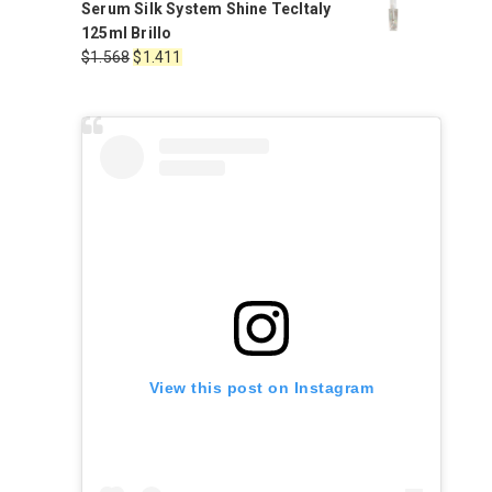
Serum Silk System Shine TecItaly
original
actual
125ml Brillo
era:
es:
El
El
$
1.568
$
1.411
$2.220.
$1.887.
precio
precio
original
actual
era:
es:
$1.568.
$1.411.
View this post on Instagram