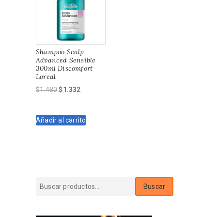
Shampoo Scalp
Advanced Sensible
300ml Discomfort
Loreal
El
El
$
1.480
$
1.332
precio
precio
original
actual
Añadir al carrito
era:
es:
$1.480.
$1.332.
Buscar
Buscar
por: