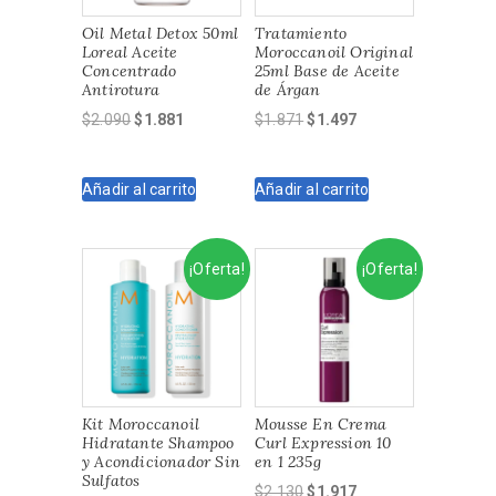
Oil Metal Detox 50ml
Tratamiento
Loreal Aceite
Moroccanoil Original
Concentrado
25ml Base de Aceite
Antirotura
de Árgan
El
El
El
El
$
2.090
$
1.881
$
1.871
$
1.497
precio
precio
precio
precio
original
actual
original
actual
Añadir al carrito
Añadir al carrito
era:
es:
era:
es:
$2.090.
$1.881.
$1.871.
$1.497.
¡Oferta!
¡Oferta!
Kit Moroccanoil
Mousse En Crema
Hidratante Shampoo
Curl Expression 10
y Acondicionador Sin
en 1 235g
Sulfatos
El
El
$
2.130
$
1.917