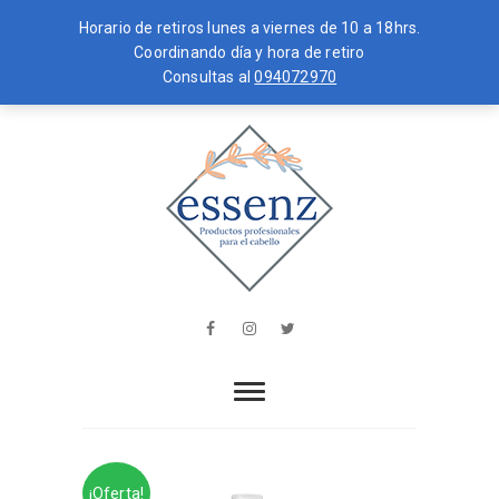
Horario de retiros lunes a viernes de 10 a 18hrs.
Coordinando día y hora de retiro
Consultas al
094072970
Skip
MENU
to
content
essenz
PRODUCTOS PROFESIONALES PARA
EL CABELLO
Facebook
Instagram
Twitter
¡Oferta!