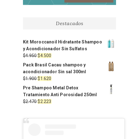
Destacados
Kit Moroccanoil Hidratante Shampoo
y Acondicionador Sin Sulfatos
El
El
$
4.950
$
4.500
precio
precio
Pack Brasil Cacau shampoo y
original
actual
acondicionador Sin sal 300ml
era:
es:
El
El
$
1.900
$
1.620
$4.950.
$4.500.
precio
precio
Pre Shampoo Metal Detox
original
actual
Tratamiento Anti Porosidad 250ml
era:
es:
El
El
$
2.470
$
2.223
$1.900.
$1.620.
precio
precio
original
actual
era:
es:
$2.470.
$2.223.