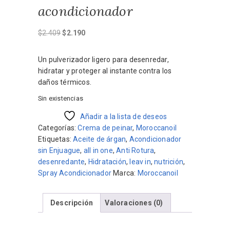
acondicionador
El
El
$
2.409
$
2.190
precio
precio
original
actual
Un pulverizador ligero para desenredar,
era:
es:
hidratar y proteger al instante contra los
$2.409.
$2.190.
daños térmicos.
Sin existencias
Añadir a la lista de deseos
Categorías:
Crema de peinar
,
Moroccanoil
Etiquetas:
Aceite de árgan
,
Acondicionador
sin Enjuague
,
all in one
,
Anti Rotura
,
desenredante
,
Hidratación
,
leav in
,
nutrición
,
Spray Acondicionador
Marca:
Moroccanoil
Descripción
Valoraciones (0)