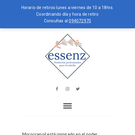
Horario de retiros lunes a viernes de 10 a 18hrs.
Coordinando día y hora de retiro
Consultas al
094072970
Skip
MENU
to
content
essenz
PRODUCTOS PROFESIONALES PARA
EL CABELLO
Facebook
Instagram
Twitter
Moroccanoil está inspirado en el poder