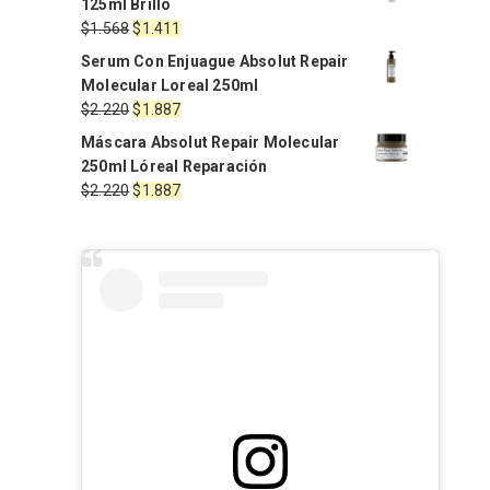
125ml Brillo
El
El
$
1.568
$
1.411
precio
precio
Serum Con Enjuague Absolut Repair
original
actual
Molecular Loreal 250ml
era:
es:
El
El
$
2.220
$
1.887
$1.568.
$1.411.
precio
precio
Máscara Absolut Repair Molecular
original
actual
250ml Lóreal Reparación
era:
es:
El
El
$
2.220
$
1.887
$2.220.
$1.887.
precio
precio
original
actual
era:
es:
$2.220.
$1.887.