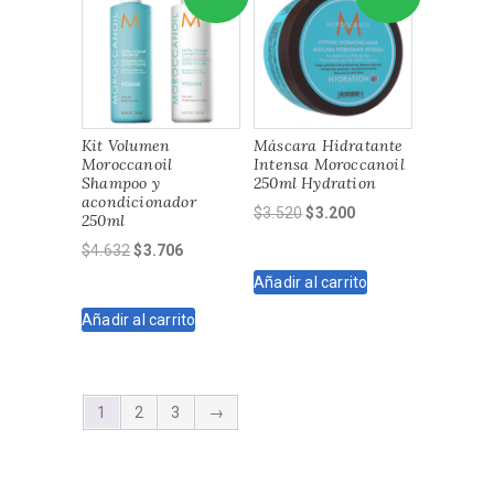
Kit Volumen
Máscara Hidratante
Moroccanoil
Intensa Moroccanoil
Shampoo y
250ml Hydration
acondicionador
El
El
$
3.520
$
3.200
250ml
precio
precio
El
El
$
4.632
$
3.706
original
actual
precio
precio
Añadir al carrito
era:
es:
original
actual
$3.520.
$3.200.
Añadir al carrito
era:
es:
$4.632.
$3.706.
1
2
3
→