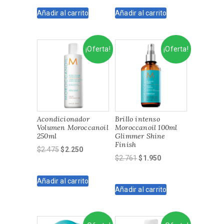
original
actual
original
actual
Añadir al carrito
Añadir al carrito
era:
es:
era:
es:
$2.475.
$2.250.
$2.475.
$2.250.
¡Oferta!
¡Oferta!
Acondicionador
Brillo intenso
Volumen Moroccanoil
Moroccanoil 100ml
250ml
Glimmer Shine
Finish
El
El
$
2.475
$
2.250
El
El
$
2.761
$
1.950
precio
precio
precio
precio
original
actual
original
actual
Añadir al carrito
era:
es:
Añadir al carrito
era:
es:
$2.475.
$2.250.
$2.761.
$1.950.