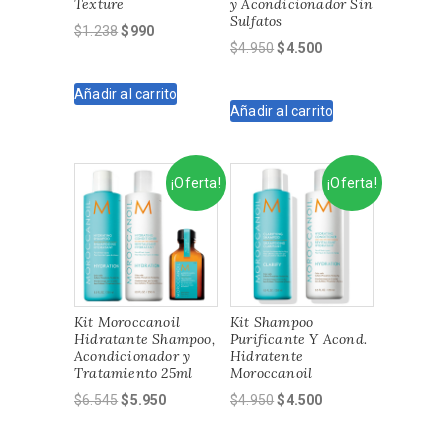
Texture
y Acondicionador Sin
Sulfatos
El
El
$
1.238
$
990
El
El
$
4.950
$
4.500
precio
precio
precio
precio
original
actual
original
actual
Añadir al carrito
era:
es:
Añadir al carrito
era:
es:
$1.238.
$990.
$4.950.
$4.500.
¡Oferta!
¡Oferta!
Kit Moroccanoil
Kit Shampoo
Hidratante Shampoo,
Purificante Y Acond.
Acondicionador y
Hidratente
Tratamiento 25ml
Moroccanoil
El
El
El
El
$
6.545
$
5.950
$
4.950
$
4.500
precio
precio
precio
precio
original
actual
original
actual