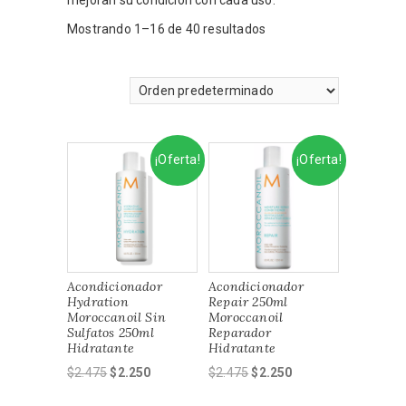
mejoran su condición con cada uso.
Mostrando 1–16 de 40 resultados
¡Oferta!
¡Oferta!
Acondicionador
Acondicionador
Hydration
Repair 250ml
Moroccanoil Sin
Moroccanoil
Sulfatos 250ml
Reparador
Hidratante
Hidratante
El
El
El
El
$
2.475
$
2.250
$
2.475
$
2.250
precio
precio
precio
precio