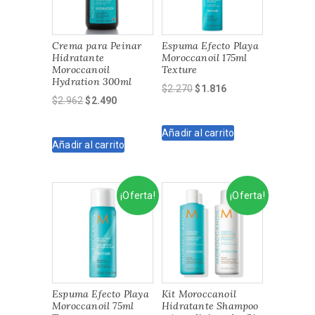
Crema para Peinar
Espuma Efecto Playa
Hidratante
Moroccanoil 175ml
Moroccanoil
Texture
Hydration 300ml
El
El
$
2.270
$
1.816
El
El
$
2.962
$
2.490
precio
precio
precio
precio
original
actual
original
actual
Añadir al carrito
era:
es:
Añadir al carrito
era:
es:
$2.270.
$1.816.
$2.962.
$2.490.
¡Oferta!
¡Oferta!
Espuma Efecto Playa
Kit Moroccanoil
Moroccanoil 75ml
Hidratante Shampoo