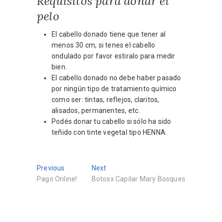
Requisitos para donar el
pelo
El cabello donado tiene que tener al
menos 30 cm, si tenes el cabello
ondulado por favor estiralo para medir
bien.
El cabello donado no debe haber pasado
por ningún tipo de tratamiento químico
como ser: tintas, reflejos, claritos,
alisados, permanentes, etc.
Podés donar tu cabello si sólo ha sido
teñido con tinte vegetal tipo HENNA.
Navegación
Previous
Next
Previous
Next
post:
post:
Pago Online!
Botoxx Capilar Mary Bosques
de
entradas