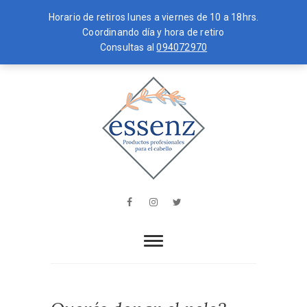
Horario de retiros lunes a viernes de 10 a 18hrs.
Coordinando día y hora de retiro
Consultas al
094072970
Skip
MENU
to
content
essenz
PRODUCTOS PROFESIONALES PARA
EL CABELLO
Facebook
Instagram
Twitter