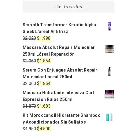
Destacados
Smooth Transformer Keratin Alpha
Sleek L'oreal Antifrizz
El
El
$
2.220
$
1.998
precio
precio
Máscara Absolut Repair Molecular
original
actual
250ml Lóreal Reparación
era:
es:
El
El
$
2.060
$
1.854
$2.220.
$1.998.
precio
precio
Serum Con Enjuague Absolut Repair
original
actual
Molecular Loreal 250ml
era:
es:
El
El
$
2.060
$
1.854
$2.060.
$1.854.
precio
precio
Máscara Hidratante Intensiva Curl
original
actual
Expression Rulos 250ml
era:
es:
El
El
$
1.870
$
1.683
$2.060.
$1.854.
precio
precio
Kit Moroccanoil Hidratante Shampoo
original
actual
y Acondicionador Sin Sulfatos
era:
es:
El
El
$
4.950
$
4.500
$1.870.
$1.683.
precio
precio