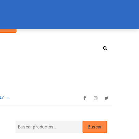
car
094 072 970
tienda@essenz.com.uy
Buscar
:
AS
Facebook
Instagram
Twitter
Buscar
Buscar
por: