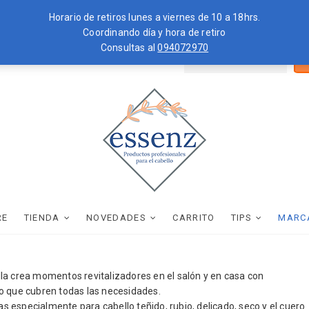
Horario de retiros lunes a viernes de 10 a 18hrs.
Coordinando día y hora de retiro
Consultas al
094072970
Bus
ZKOPF
MOROCCANOIL
por
essenz
PRODUCTOS PROFESIONALES PARA EL CABELLO
RE
TIENDA
NOVEDADES
CARRITO
TIPS
MARC
la crea momentos revitalizadores en el salón y en casa con
o que cubren todas las necesidades.
as especialmente para cabello teñido, rubio, delicado, seco y el cuero