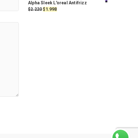
Alpha Sleek L'oreal Antifrizz
era:
es:
El
El
$
2.220
$
1.998
$1.650.
$1.350.
precio
precio
original
actual
era:
es:
$2.220.
$1.998.