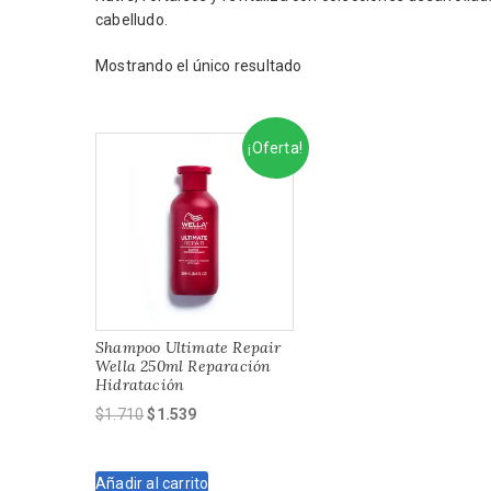
cabelludo.
Mostrando el único resultado
¡Oferta!
Shampoo Ultimate Repair
Wella 250ml Reparación
Hidratación
El
El
$
1.710
$
1.539
precio
precio
original
actual
Añadir al carrito
era:
es: