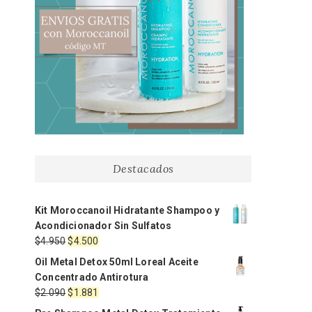
Destacados
Kit Moroccanoil Hidratante Shampoo y
Acondicionador Sin Sulfatos
El
El
$
4.950
$
4.500
precio
precio
Oil Metal Detox 50ml Loreal Aceite
original
actual
Concentrado Antirotura
era:
es:
El
El
$
2.090
$
1.881
$4.950.
$4.500.
precio
precio