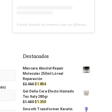
A post shared by essenz.com.uy (@essenz.com.uy)
Destacados
Máscara Absolut Repair
Molecular 250ml Lóreal
Reparación
El
El
$
2.060
$
1.854
ido)
precio
precio
Gel Della Cera Efecto Húmedo
original
actual
Tec Italy 280gr
era:
es:
El
El
$
1.650
$
1.350
$2.060.
$1.854.
precio
precio
Smooth Transformer Keratin
original
actual