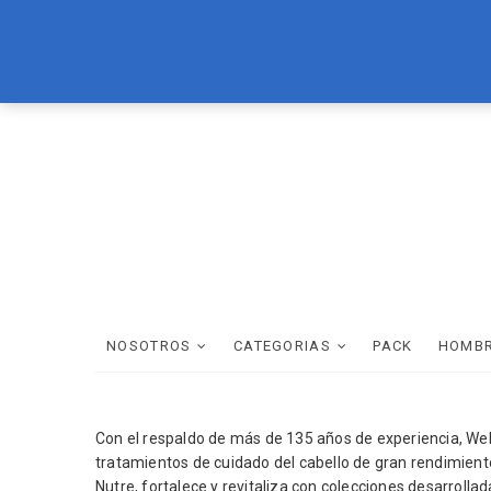
Skip
LOREAL
BRASIL CACAU
TEC ITALY
WELLA
SCHWAR
to
content
NOSOTROS
CATEGORIAS
PACK
HOMB
Con el respaldo de más de 135 años de experiencia, Wel
tratamientos de cuidado del cabello de gran rendimient
Nutre, fortalece y revitaliza con colecciones desarrollad