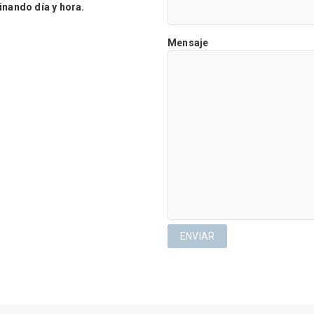
ando día y hora.
Mensaje