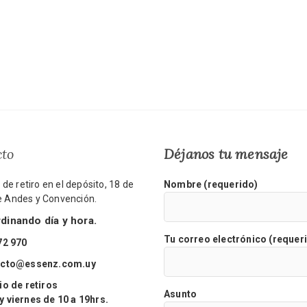
cto
Déjanos tu mensaje
de retiro en el depósito, 18 de
Nombre (requerido)
re Andes y Convención.
inando día y hora.
Tu correo electrónico (requer
72 970
acto@essenz.com.uy
o de retiros
Asunto
viernes de 10 a 19hrs.