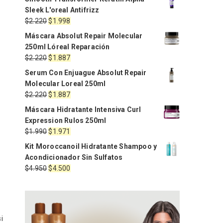
Sleek L'oreal Antifrizz
El
El
$
2.220
$
1.998
precio
precio
Máscara Absolut Repair Molecular
original
actual
250ml Lóreal Reparación
era:
es:
El
El
$
2.220
$
1.887
$2.220.
$1.998.
precio
precio
Serum Con Enjuague Absolut Repair
original
actual
Molecular Loreal 250ml
era:
es:
El
El
$
2.220
$
1.887
$2.220.
$1.887.
precio
precio
Máscara Hidratante Intensiva Curl
original
actual
Expression Rulos 250ml
era:
es:
El
El
$
1.990
$
1.971
$2.220.
$1.887.
precio
precio
Kit Moroccanoil Hidratante Shampoo y
original
actual
Acondicionador Sin Sulfatos
era:
es:
El
El
$
4.950
$
4.500
$1.990.
$1.971.
precio
precio
original
actual
era:
es:
$4.950.
$4.500.
i