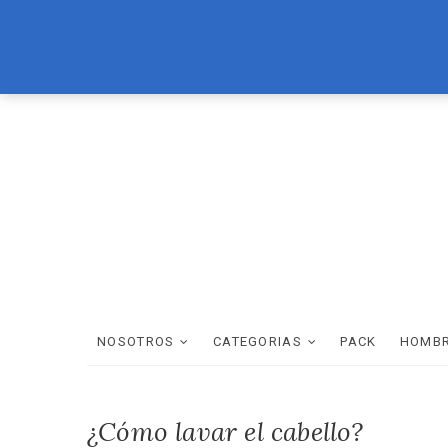
Skip
LOREAL
BRASIL CACAU
TEC ITALY
WELLA
SCHWAR
to
content
NOSOTROS
CATEGORIAS
PACK
HOMB
¿Cómo lavar el cabello?