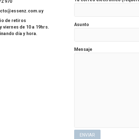
72 970
acto@essenz.com.uy
o de retiros
Asunto
viernes de 10 a 19hrs.
ando día y hora.
Mensaje