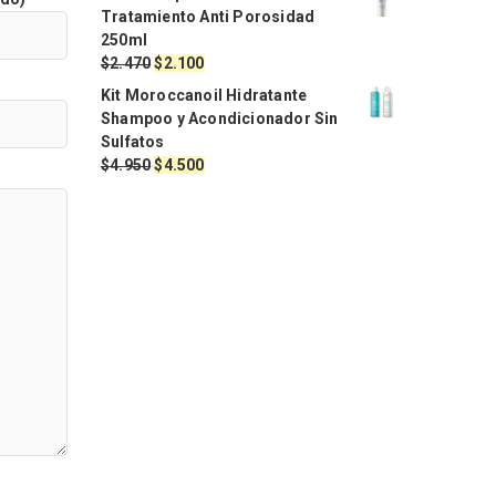
original
actual
Tratamiento Anti Porosidad
era:
es:
250ml
$1.990.
$1.971.
El
El
$
2.470
$
2.100
precio
precio
Kit Moroccanoil Hidratante
original
actual
Shampoo y Acondicionador Sin
era:
es:
Sulfatos
$2.470.
$2.100.
El
El
$
4.950
$
4.500
precio
precio
original
actual
era:
es:
$4.950.
$4.500.