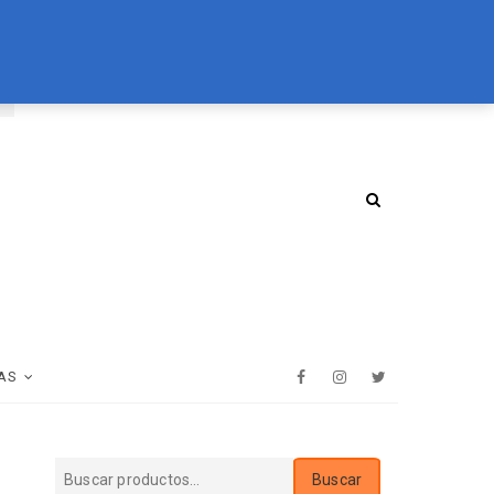
Buscar
094 072 970
tienda@essenz.com.uy
por:
AS
Facebook
Instagram
Twitter
Buscar
Buscar
por: