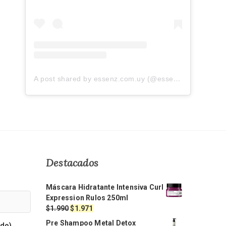
A post shared by essenz.com.uy (@essenz.com.uy)
Destacados
Máscara Hidratante Intensiva Curl
Expression Rulos 250ml
El
El
$
1.990
$
1.971
precio
precio
Pre Shampoo Metal Detox
ido)