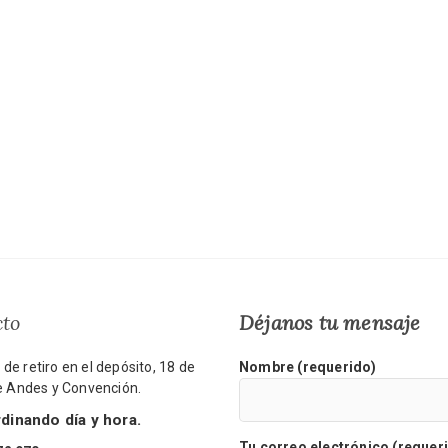
cto
Déjanos tu mensaje
de retiro en el depósito, 18 de
Nombre (requerido)
re Andes y Convención.
inando día y hora.
Tu correo electrónico (requer