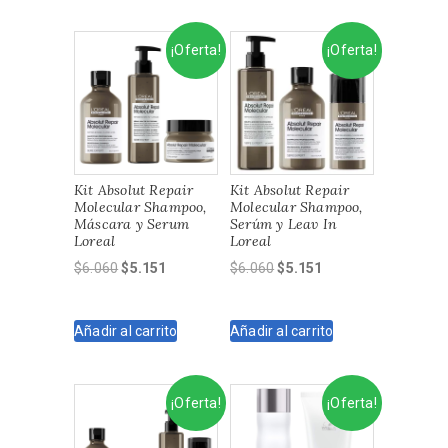
$3.840.
$3.264.
$6.060.
$5.151.
¡Oferta!
¡Oferta!
Kit Absolut Repair
Kit Absolut Repair
Molecular Shampoo,
Molecular Shampoo,
Máscara y Serum
Serúm y Leav In
Loreal
Loreal
El
El
El
El
$
6.060
$
5.151
$
6.060
$
5.151
precio
precio
precio
precio
original
actual
original
actual
Añadir al carrito
Añadir al carrito
era:
es:
era:
es:
$6.060.
$5.151.
$6.060.
$5.151.
¡Oferta!
¡Oferta!