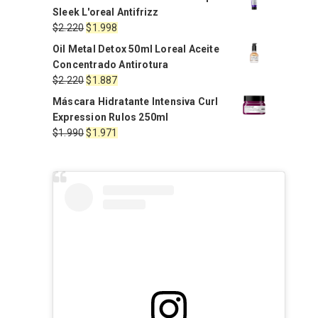
Sleek L'oreal Antifrizz
El
El
$
2.220
$
1.998
precio
precio
Oil Metal Detox 50ml Loreal Aceite
original
actual
Concentrado Antirotura
era:
es:
El
El
$
2.220
$
1.887
$2.220.
$1.998.
precio
precio
Máscara Hidratante Intensiva Curl
original
actual
Expression Rulos 250ml
era:
es:
El
El
$
1.990
$
1.971
$2.220.
$1.887.
precio
precio
original
actual
era:
es:
$1.990.
$1.971.