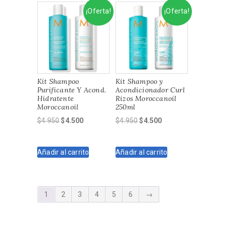
¡Oferta!
¡Oferta!
Kit Shampoo
Kit Shampoo y
Purificante Y Acond.
Acondicionador Curl
Hidratente
Rizos Moroccanoil
Moroccanoil
250ml
El
El
El
El
$
4.950
$
4.500
$
4.950
$
4.500
precio
precio
precio
precio
original
actual
original
actual
Añadir al carrito
Añadir al carrito
era:
es:
era:
es:
$4.950.
$4.500.
$4.950.
$4.500.
1
2
3
4
5
6
→