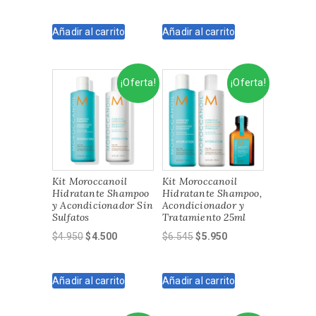
precio
precio
precio
precio
original
actual
original
actual
Añadir al carrito
Añadir al carrito
era:
es:
era:
es:
$6.310.
$5.481.
$7.310.
$6.214.
¡Oferta!
¡Oferta!
Kit Moroccanoil
Kit Moroccanoil
Hidratante Shampoo
Hidratante Shampoo,
y Acondicionador Sin
Acondicionador y
Sulfatos
Tratamiento 25ml
El
El
El
El
$
4.950
$
4.500
$
6.545
$
5.950
precio
precio
precio
precio
original
actual
original
actual
Añadir al carrito
Añadir al carrito
era:
es:
era:
es:
$4.950.
$4.500.
$6.545.
$5.950.