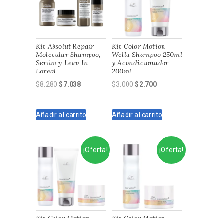
Kit Absolut Repair
Kit Color Motion
Molecular Shampoo,
Wella Shampoo 250ml
Serúm y Leav In
y Acondicionador
Loreal
200ml
El
El
El
El
$
8.280
$
7.038
$
3.000
$
2.700
precio
precio
precio
precio
original
actual
original
actual
Añadir al carrito
Añadir al carrito
era:
es:
era:
es:
$8.280.
$7.038.
$3.000.
$2.700.
¡Oferta!
¡Oferta!
Kit Color Motion
Kit Color Motion