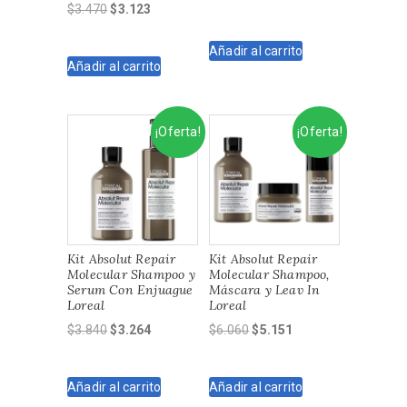
El
El
$
3.470
$
3.123
precio
precio
precio
precio
original
actual
original
actual
Añadir al carrito
era:
es:
Añadir al carrito
era:
es:
$3.840.
$3.264.
$3.470.
$3.123.
¡Oferta!
¡Oferta!
Kit Absolut Repair
Kit Absolut Repair
Molecular Shampoo y
Molecular Shampoo,
Serum Con Enjuague
Máscara y Leav In
Loreal
Loreal
El
El
El
El
$
3.840
$
3.264
$
6.060
$
5.151
precio
precio
precio
precio
original
actual
original
actual
Añadir al carrito
Añadir al carrito
era:
es:
era:
es: