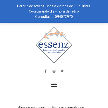
Horario de retiros lunes a viernes de 10 a 18hrs.
Coordinando día y hora de retiro
Consultas al
094072970
Skip
MENU
to
content
essenz
PRODUCTOS PROFESIONALES PARA
EL CABELLO
Facebook
Instagram
Twitter
Pack de varios productos profesionales de