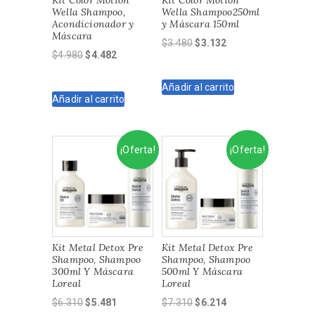
Wella Shampoo,
Wella Shampoo250ml
Acondicionador y
y Máscara 150ml
Máscara
El
El
$
3.480
$
3.132
El
El
$
4.980
$
4.482
precio
precio
precio
precio
original
actual
original
actual
Añadir al carrito
era:
es:
Añadir al carrito
era:
es:
$3.480.
$3.132.
$4.980.
$4.482.
¡Oferta!
¡Oferta!
Kit Metal Detox Pre
Kit Metal Detox Pre
Shampoo, Shampoo
Shampoo, Shampoo
300ml Y Máscara
500ml Y Máscara
Loreal
Loreal
El
El
El
El
$
6.310
$
5.481
$
7.310
$
6.214