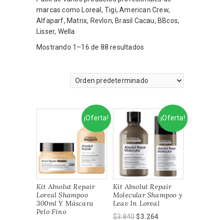
marcas como Loreal, Tigi, American Crew,
Alfaparf, Matrix, Revlon, Brasil Cacau, BBcos,
Lisser, Wella
Mostrando 1–16 de 88 resultados
¡Oferta!
¡Oferta!
Kit Absolut Repair
Kit Absolut Repair
Loreal Shampoo
Molecular Shampoo y
300ml Y Máscara
Leav In Loreal
Pelo Fino
El
El
$
3.840
$
3.264