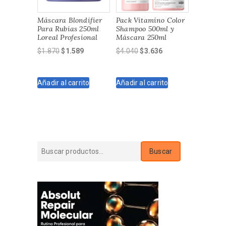
Máscara Blondifier
Pack Vitamino Color
Para Rubias 250ml
Shampoo 500ml y
Loreal Profesional
Máscara 250ml
El
El
El
El
$
1.870
$
1.589
$
4.040
$
3.636
precio
precio
precio
precio
original
actual
original
actual
Añadir al carrito
Añadir al carrito
era:
es:
era:
es:
$1.870.
$1.589.
$4.040.
$3.636.
Buscar
Buscar
por: