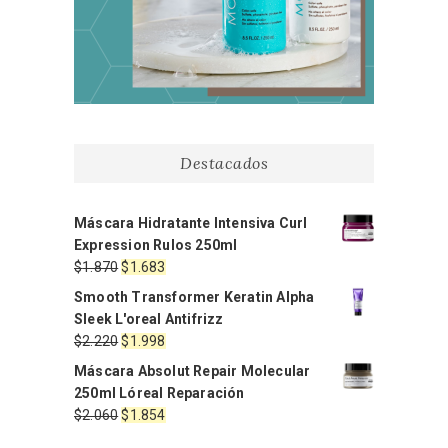
Destacados
Máscara Hidratante Intensiva Curl
Expression Rulos 250ml
El
El
$
1.870
$
1.683
precio
precio
Smooth Transformer Keratin Alpha
original
actual
Sleek L'oreal Antifrizz
era:
es:
El
El
$
2.220
$
1.998
$1.870.
$1.683.
precio
precio
Máscara Absolut Repair Molecular
original
actual
250ml Lóreal Reparación
era:
es:
El
El
$
2.060
$
1.854
$2.220.
$1.998.
precio
precio