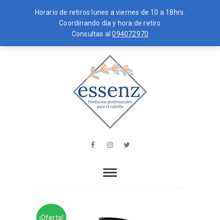
Horario de retiros lunes a viernes de 10 a 18hrs.
Coordinando día y hora de retiro
Consultas al
094072970
Skip
MENU
to
content
essenz
PRODUCTOS PROFESIONALES PARA
EL CABELLO
Facebook
Instagram
Twitter
¡Oferta!