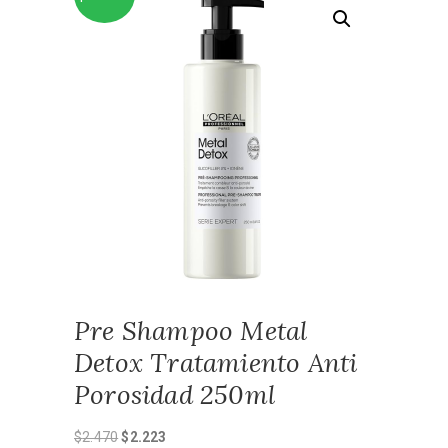
Pre Shampoo Metal
Detox Tratamiento Anti
Porosidad 250ml
El
El
$
2.470
$
2.223