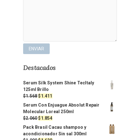
Destacados
Serum Silk System Shine TecItaly
125ml Brillo
El
El
$
1.568
$
1.411
precio
precio
Serum Con Enjuague Absolut Repair
original
actual
Molecular Loreal 250ml
era:
es:
El
El
$
2.060
$
1.854
$1.568.
$1.411.
precio
precio
Pack Brasil Cacau shampoo y
original
actual
acondicionador Sin sal 300ml
era:
es: