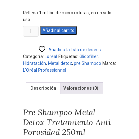
precio
precio
original
actual
Rellena 1 millón de micro roturas, en un solo
era:
es:
uso.
$2.470.
$2.223.
Pre
Añadir al carrito
Shampoo
Metal
Detox
Añadir a la lista de deseos
Tratamiento
Categoría:
Loreal
Etiquetas:
Glicofiller
,
Anti
Hidratación
,
Metal detox
,
pre Shampoo
Marca:
Porosidad
L'Oréal Professionnel
250ml
cantidad
Descripción
Valoraciones (0)
Pre Shampoo Metal
Detox Tratamiento Anti
Porosidad 250ml