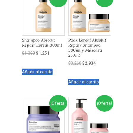
Shampoo Absolut
Pack Loreal Absolut
Repair Loreal 300ml
Repair Shampoo
300ml y Máscara
El
El
$
1.390
$
1.251
250ml
precio
precio
El
El
$
3.260
$
2.934
original
actual
precio
precio
Añadir al carrito
era:
es:
original
actual
$1.390.
$1.251.
Añadir al carrito
era:
es:
$3.260.
$2.934.
¡Oferta!
¡Oferta!