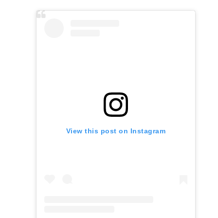
original
actual
era:
es:
$2.060.
$1.854.
View this post on Instagram