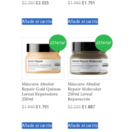
El
El
El
El
$
2.250
$
2.025
$
1.990
$
1.791
precio
precio
precio
precio
original
actual
original
actual
Añadir al carrito
Añadir al carrito
era:
es:
era:
es:
$2.250.
$2.025.
$1.990.
$1.791.
¡Oferta!
¡Oferta!
Máscara Absolut
Máscara Absolut
Repair Gold Quinoa
Repair Molecular
Loreal Reparadora
250ml Lóreal
250ml
Reparación
El
El
El
El
$
1.990
$
1.791
$
2.220
$
1.887
precio
precio
precio
precio
original
actual
original
actual
Añadir al carrito
Añadir al carrito
era:
es:
era:
es: