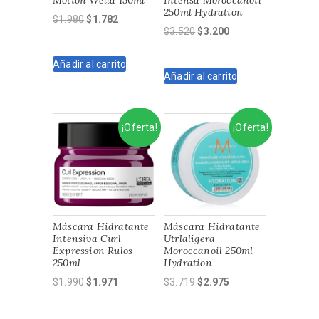
250ml Hydration
El
El
$
1.980
$
1.782
El
El
$
3.520
$
3.200
precio
precio
precio
precio
original
actual
original
actual
Añadir al carrito
era:
es:
Añadir al carrito
era:
es:
$1.980.
$1.782.
$3.520.
$3.200.
¡Oferta!
¡Oferta!
Máscara Hidratante
Máscara Hidratante
Intensiva Curl
Utrlaligera
Expression Rulos
Moroccanoil 250ml
250ml
Hydration
El
El
El
El
$
1.990
$
1.971
$
3.719
$
2.975
precio
precio
precio
precio
original
actual
original
actual