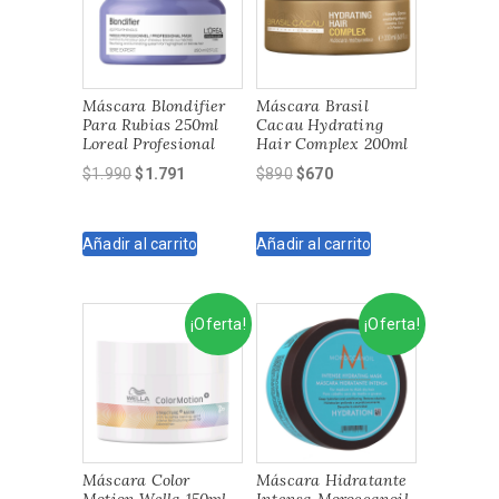
Máscara Blondifier
Máscara Brasil
Para Rubias 250ml
Cacau Hydrating
Loreal Profesional
Hair Complex 200ml
El
El
El
El
$
1.990
$
1.791
$
890
$
670
precio
precio
precio
precio
original
actual
original
actual
Añadir al carrito
Añadir al carrito
era:
es:
era:
es:
$1.990.
$1.791.
$890.
$670.
¡Oferta!
¡Oferta!
Máscara Color
Máscara Hidratante
Motion Wella 150ml
Intensa Moroccanoil