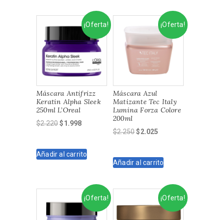
$1.990.
$1.791.
$2.220.
$1.887.
¡Oferta!
¡Oferta!
Máscara Antifrizz
Máscara Azul
Keratin Alpha Sleek
Matizante Tec Italy
250ml L’Oreal
Lumina Forza Colore
200ml
El
El
$
2.220
$
1.998
El
El
$
2.250
$
2.025
precio
precio
precio
precio
original
actual
original
actual
Añadir al carrito
era:
es:
Añadir al carrito
era:
es:
$2.220.
$1.998.
$2.250.
$2.025.
¡Oferta!
¡Oferta!