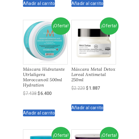
Añadir al carrito
Añadir al carrito
era:
es:
era:
es:
$1.990.
$1.971.
$3.719.
$2.975.
¡Oferta!
¡Oferta!
Máscara Hidratante
Máscara Metal Detox
Utrlaligera
Loreal Antimetal
Moroccanoil 500ml
250ml
Hydration
El
El
$
2.220
$
1.887
El
El
$
7.438
$
6.400
precio
precio
precio
precio
original
actual
original
actual
Añadir al carrito
era:
es:
Añadir al carrito
era:
es:
$2.220.
$1.887.
$7.438.
$6.400.
¡Oferta!
¡Oferta!