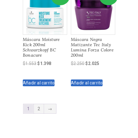
Máscara Moisture
Máscara Negra
Kick 200ml
Matizante Tec Italy
Schwarzkopf BC
Lumina Forza Colore
Bonacure
200ml
El
El
El
El
$
1.553
$
1.398
$
2.250
$
2.025
precio
precio
precio
precio
original
actual
original
actual
Añadir al carrito
Añadir al carrito
era:
es:
era:
es:
$1.553.
$1.398.
$2.250.
$2.025.
1
2
→