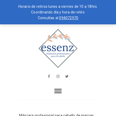
Horario de retiros lunes a viernes de 10 a 18hrs.
Coordinando día y hora de retiro
Consultas al
094072970
Skip
MENU
to
content
essenz
PRODUCTOS PROFESIONALES PARA
EL CABELLO
Facebook
Instagram
Twitter
Máscara profesional para cabello de marcas