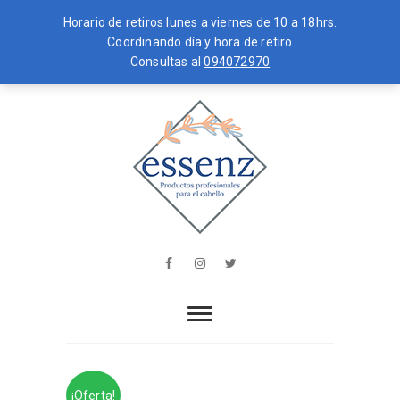
Horario de retiros lunes a viernes de 10 a 18hrs.
Coordinando día y hora de retiro
Consultas al
094072970
Skip
MENU
to
content
essenz
PRODUCTOS PROFESIONALES PARA
EL CABELLO
Facebook
Instagram
Twitter
¡Oferta!