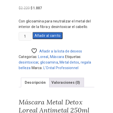
El
El
$
2.220
$
1.887
precio
precio
original
actual
Con glicoamina para neutralizar el metal del
era:
es:
interior de la fibra y desintoxicar el cabello.
$2.220.
$1.887.
Máscara
Añadir al carrito
Metal
Detox
Loreal
Añadir a la lista de deseos
Antimetal
Categorías:
Loreal
,
Máscara
Etiquetas:
250ml
desintoxicar
,
glicoamina
,
Metal detox
,
regala
cantidad
belleza
Marca:
L'Oréal Professionnel
Descripción
Valoraciones (0)
Máscara Metal Detox
Loreal Antimetal 250ml