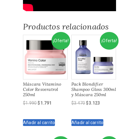
Productos relacionados
¡Oferta!
¡Oferta!
Máscara Vitamino
Pack Blondifier
Color Resveratrol
Shampoo Gloss 300ml
250ml
y Máscara 250ml
El
El
El
El
$
1.990
$
1.791
$
3.470
$
3.123
precio
precio
precio
precio
original
actual
original
actual
Añadir al carrito
Añadir al carrito
era:
es:
era:
es:
$1.990.
$1.791.
$3.470.
$3.123.