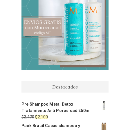
Destacados
Pre Shampoo Metal Detox
Tratamiento Anti Porosidad 250ml
El
El
$
2.470
$
2.100
precio
precio
Pack Brasil Cacau shampoo y
original
actual