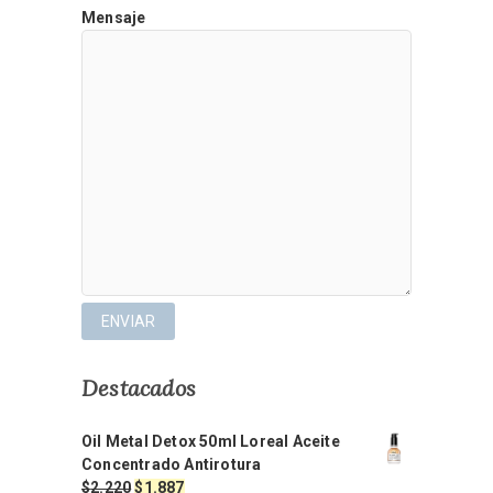
Mensaje
Destacados
Oil Metal Detox 50ml Loreal Aceite
Concentrado Antirotura
El
El
$
2.220
$
1.887