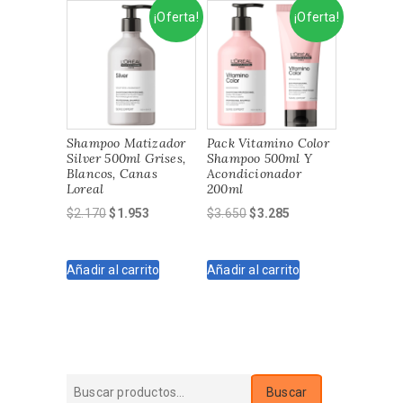
¡Oferta!
¡Oferta!
Shampoo Matizador
Pack Vitamino Color
Silver 500ml Grises,
Shampoo 500ml Y
Blancos, Canas
Acondicionador
Loreal
200ml
El
El
El
El
$
2.170
$
1.953
$
3.650
$
3.285
precio
precio
precio
precio
original
actual
original
actual
Añadir al carrito
Añadir al carrito
era:
es:
era:
es:
$2.170.
$1.953.
$3.650.
$3.285.
Buscar
Buscar