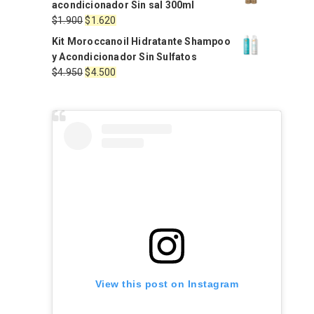
acondicionador Sin sal 300ml
era:
es:
El
El
$
1.900
$
1.620
$2.470.
$2.100.
precio
precio
Kit Moroccanoil Hidratante Shampoo
original
actual
y Acondicionador Sin Sulfatos
era:
es:
El
El
$
4.950
$
4.500
$1.900.
$1.620.
precio
precio
original
actual
era:
es:
$4.950.
$4.500.
View this post on Instagram