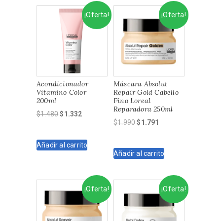
¡Oferta!
¡Oferta!
Acondicionador
Máscara Absolut
Vitamino Color
Repair Gold Cabello
200ml
Fino Loreal
Reparadora 250ml
El
El
$
1.480
$
1.332
El
El
$
1.990
$
1.791
precio
precio
precio
precio
original
actual
original
actual
Añadir al carrito
era:
es:
Añadir al carrito
era:
es:
$1.480.
$1.332.
$1.990.
$1.791.
¡Oferta!
¡Oferta!