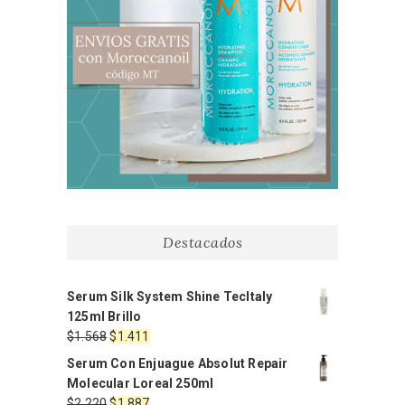
Destacados
Serum Silk System Shine TecItaly
125ml Brillo
El
El
$
1.568
$
1.411
precio
precio
Serum Con Enjuague Absolut Repair
original
actual
Molecular Loreal 250ml
era:
es:
El
El
$
2.220
$
1.887