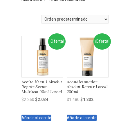
¡Oferta!
¡Oferta!
Aceite 10 en 1 Absolut
Acondicionador
Repair Serum
Absolut Repair Loreal
Multiuso 90ml Loreal
200ml
El
El
El
El
$
2.260
$
2.034
$
1.480
$
1.332
precio
precio
precio
precio
original
actual
original
actual
Añadir al carrito
Añadir al carrito
era:
es:
era:
es:
$2.260.
$2.034.
$1.480.
$1.332.