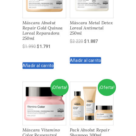
Máscara Absolut
Máscara Metal Detox
Repair Gold Quinoa
Loreal Antimetal
Loreal Reparadora
250ml
250ml
El
El
$
2.220
$
1.887
El
El
$
1.990
$
1.791
precio
precio
precio
precio
original
actual
original
actual
Añadir al carrito
era:
es:
Añadir al carrito
era:
es:
$2.220.
$1.887.
$1.990.
$1.791.
¡Oferta!
¡Oferta!
Máscara Vitamino
Pack Absolut Repair
Color Resveratrol
Shampoo 300ml,