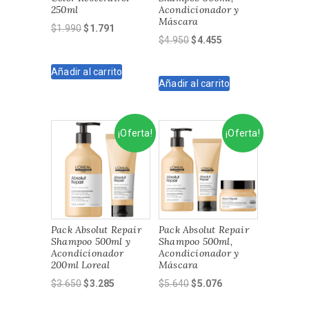
250ml
Acondicionador y
Máscara
El
El
$
1.990
$
1.791
El
El
$
4.950
$
4.455
precio
precio
precio
precio
original
actual
original
actual
Añadir al carrito
era:
es:
Añadir al carrito
era:
es:
$1.990.
$1.791.
$4.950.
$4.455.
¡Oferta!
¡Oferta!
Pack Absolut Repair
Pack Absolut Repair
Shampoo 500ml y
Shampoo 500ml,
Acondicionador
Acondicionador y
200ml Loreal
Máscara
El
El
El
El
$
3.650
$
3.285
$
5.640
$
5.076
precio
precio
precio
precio