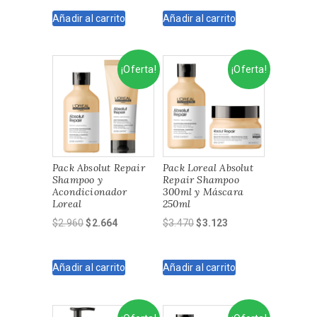
original
actual
original
actual
Añadir al carrito
Añadir al carrito
era:
es:
era:
es:
$3.650.
$3.285.
$5.640.
$5.076.
¡Oferta!
¡Oferta!
Pack Absolut Repair
Pack Loreal Absolut
Shampoo y
Repair Shampoo
Acondicionador
300ml y Máscara
Loreal
250ml
El
El
El
El
$
2.960
$
2.664
$
3.470
$
3.123
precio
precio
precio
precio
original
actual
original
actual
Añadir al carrito
Añadir al carrito
era:
es:
era:
es:
$2.960.
$2.664.
$3.470.
$3.123.