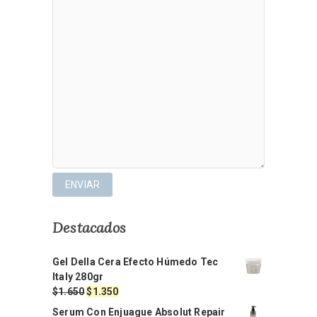
Destacados
Gel Della Cera Efecto Húmedo Tec
Italy 280gr
El
El
$
1.650
$
1.350
precio
precio
Serum Con Enjuague Absolut Repair