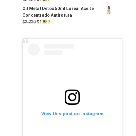
$1.568.
$1.411.
precio
precio
Oil Metal Detox 50ml Loreal Aceite
original
actual
Concentrado Antirotura
era:
es:
El
El
$
2.220
$
1.887
$2.220.
$1.887.
precio
precio
original
actual
era:
es:
$2.220.
$1.887.
View this post on Instagram