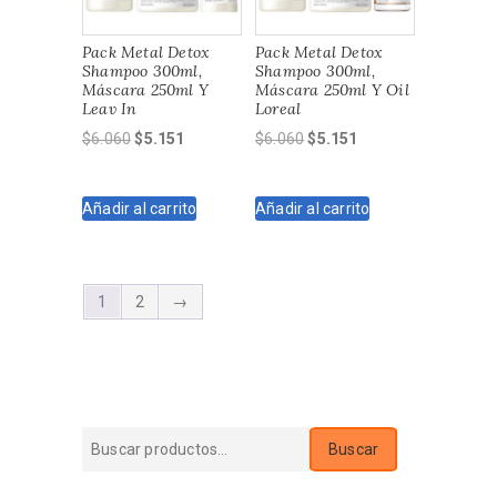
Pack Metal Detox
Pack Metal Detox
Shampoo 300ml,
Shampoo 300ml,
Máscara 250ml Y
Máscara 250ml Y Oil
Leav In
Loreal
El
El
El
El
$
6.060
$
5.151
$
6.060
$
5.151
precio
precio
precio
precio
original
actual
original
actual
Añadir al carrito
Añadir al carrito
era:
es:
era:
es:
$6.060.
$5.151.
$6.060.
$5.151.
1
2
→
Buscar
Buscar
por: