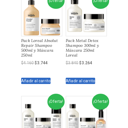
¡Oferta!
¡Oferta!
Pack Loreal Absolut
Pack Metal Detox
Repair Shampoo
Shampoo 300ml y
500ml y Máscara
Máscara 250ml
250ml
Loreal
El
El
El
El
$
4.160
$
3.744
$
3.840
$
3.264
precio
precio
precio
precio
original
actual
original
actual
Añadir al carrito
Añadir al carrito
era:
es:
era:
es:
$4.160.
$3.744.
$3.840.
$3.264.
¡Oferta!
¡Oferta!