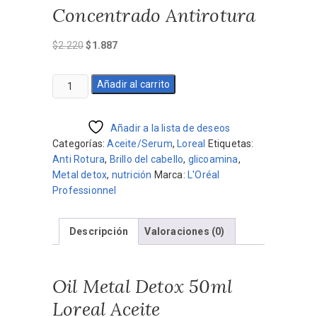
Concentrado Antirotura
El
El
$
2.220
$
1.887
precio
precio
original
actual
Oil
Añadir al carrito
era:
es:
Metal
$2.220.
$1.887.
Detox
50ml
Añadir a la lista de deseos
Loreal
Categorías:
Aceite/Serum
,
Loreal
Etiquetas:
Aceite
Anti Rotura
,
Brillo del cabello
,
glicoamina
,
Concentrado
Metal detox
,
nutrición
Marca:
L'Oréal
Antirotura
Professionnel
cantidad
Descripción
Valoraciones (0)
Oil Metal Detox 50ml
Loreal Aceite