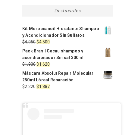
Destacados
Kit Moroccanoil Hidratante Shampoo
y Acondicionador Sin Sulfatos
El
El
$
4.950
$
4.500
precio
precio
Pack Brasil Cacau shampoo y
original
actual
acondicionador Sin sal 300ml
era:
es:
El
El
$
1.900
$
1.620
$4.950.
$4.500.
precio
precio
Máscara Absolut Repair Molecular
original
actual
250ml Lóreal Reparación
era:
es:
El
El
$
2.220
$
1.887
$1.900.
$1.620.
precio
precio
original
actual
era:
es:
$2.220.
$1.887.