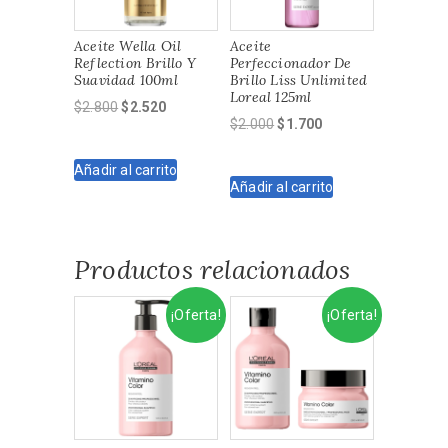
Aceite Wella Oil
Aceite
Reflection Brillo Y
Perfeccionador De
Suavidad 100ml
Brillo Liss Unlimited
Loreal 125ml
El
El
$
2.800
$
2.520
El
El
$
2.000
$
1.700
precio
precio
precio
precio
original
actual
original
actual
Añadir al carrito
era:
es:
Añadir al carrito
era:
es:
$2.800.
$2.520.
$2.000.
$1.700.
Productos relacionados
¡Oferta!
¡Oferta!