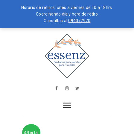
Horario de retiros lunes a viernes de 10 a 18hrs.
Coordinando día y hora de retiro
Consultas al
094072970
Skip
MENU
to
content
essenz
PRODUCTOS PROFESIONALES PARA
EL CABELLO
Facebook
Instagram
Twitter
¡Oferta!