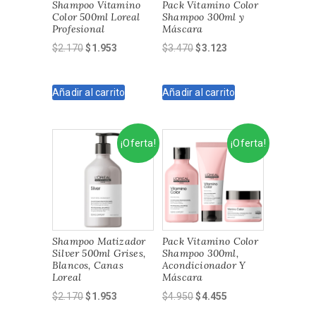
Shampoo Vitamino
Pack Vitamino Color
Color 500ml Loreal
Shampoo 300ml y
Profesional
Máscara
El
El
El
El
$
2.170
$
1.953
$
3.470
$
3.123
precio
precio
precio
precio
original
actual
original
actual
Añadir al carrito
Añadir al carrito
era:
es:
era:
es:
$2.170.
$1.953.
$3.470.
$3.123.
¡Oferta!
¡Oferta!
Shampoo Matizador
Pack Vitamino Color
Silver 500ml Grises,
Shampoo 300ml,
Blancos, Canas
Acondicionador Y
Loreal
Máscara
El
El
El
El
$
2.170
$
1.953
$
4.950
$
4.455
precio
precio
precio
precio