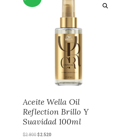
Aceite Wella Oil
Reflection Brillo Y
Suavidad 100ml
El
El
$
2.800
$
2.520