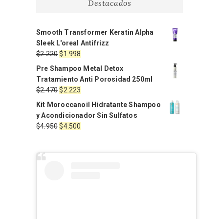
Destacados
Smooth Transformer Keratin Alpha
Sleek L'oreal Antifrizz
El
El
$
2.220
$
1.998
precio
precio
Pre Shampoo Metal Detox
original
actual
Tratamiento Anti Porosidad 250ml
era:
es:
El
El
$
2.470
$
2.223
$2.220.
$1.998.
precio
precio
Kit Moroccanoil Hidratante Shampoo
original
actual
y Acondicionador Sin Sulfatos
era:
es:
El
El
$
4.950
$
4.500
$2.470.
$2.223.
precio
precio
original
actual
era:
es:
$4.950.
$4.500.