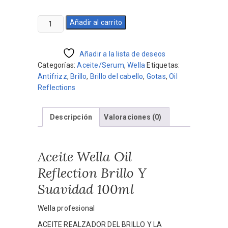
precio
precio
original
actual
Aceite
Añadir al carrito
era:
es:
Wella
$2.800.
$2.520.
Oil
Reflection
Añadir a la lista de deseos
Brillo
Categorías:
Aceite/Serum
,
Wella
Etiquetas:
Y
Antifrizz
,
Brillo
,
Brillo del cabello
,
Gotas
,
Oil
Suavidad
Reflections
100ml
cantidad
Descripción
Valoraciones (0)
Aceite Wella Oil
Reflection Brillo Y
Suavidad 100ml
Wella profesional
ACEITE REALZADOR DEL BRILLO Y LA