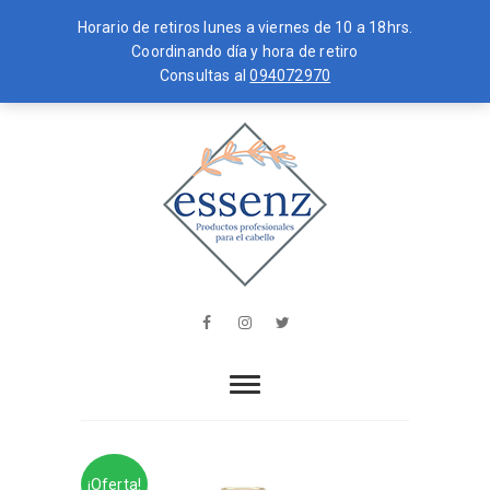
Horario de retiros lunes a viernes de 10 a 18hrs.
Coordinando día y hora de retiro
Consultas al
094072970
Skip
MENU
to
content
essenz
PRODUCTOS PROFESIONALES PARA
EL CABELLO
Facebook
Instagram
Twitter
¡Oferta!