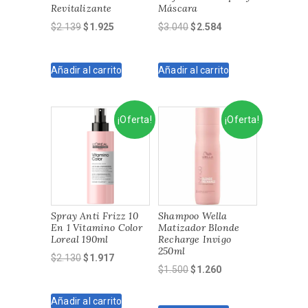
Revitalizante
Máscara
El
El
El
El
$
2.139
$
1.925
$
3.040
$
2.584
precio
precio
precio
precio
original
actual
original
actual
Añadir al carrito
Añadir al carrito
era:
es:
era:
es:
$2.139.
$1.925.
$3.040.
$2.584.
¡Oferta!
¡Oferta!
Spray Anti Frizz 10
Shampoo Wella
En 1 Vitamino Color
Matizador Blonde
Loreal 190ml
Recharge Invigo
250ml
El
El
$
2.130
$
1.917
El
El
$
1.500
$
1.260
precio
precio
precio
precio
original
actual
original
actual
Añadir al carrito
era:
es: