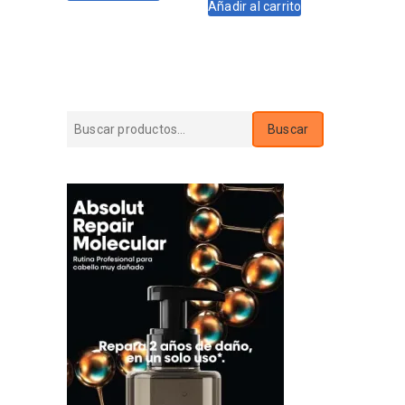
Añadir al carrito
era:
es:
$2.130.
$1.917.
$1.500.
$1.260.
Buscar
Buscar
por: