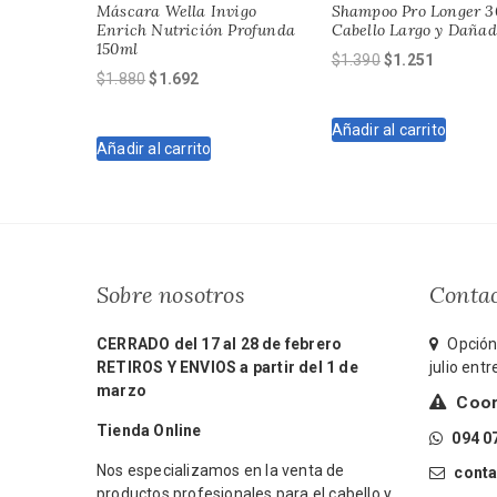
Máscara Wella Invigo
Shampoo Pro Longer 
Enrich Nutrición Profunda
Cabello Largo y Dañad
150ml
El
El
$
1.390
$
1.251
El
El
$
1.880
$
1.692
precio
precio
precio
precio
original
actual
original
actual
Añadir al carrito
era:
es:
Añadir al carrito
era:
es:
$1.390.
$1.251.
$1.880.
$1.692.
Sobre nosotros
Conta
CERRADO del 17 al 28 de febrero
Opción 
RETIROS Y ENVIOS a partir del 1 de
julio ent
marzo
Coord
Tienda Online
094 0
Nos especializamos en la venta de
cont
productos profesionales para el cabello y