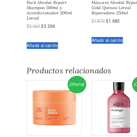
Pack Absolut Repair
Máscara Absolut Repa
Shampoo 500ml y
Gold Quinoa Loreal
Acondicionador 200ml
Reparadora 250ml
Loreal
El
El
$
1.870
$
1.683
El
El
$
3.560
$
3.204
precio
precio
precio
precio
original
actual
original
actual
Añadir al carrito
era:
es:
Añadir al carrito
era:
es:
$1.870.
$1.683.
$3.560.
$3.204.
Productos relacionados
¡Oferta!
¡