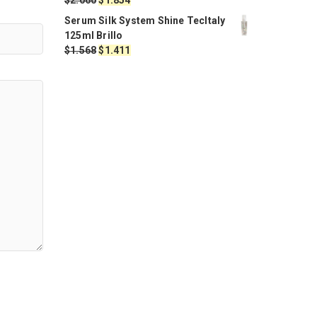
precio
precio
Serum Silk System Shine TecItaly
original
actual
125ml Brillo
era:
es:
El
El
$
1.568
$
1.411
$2.060.
$1.854.
precio
precio
original
actual
era:
es:
$1.568.
$1.411.