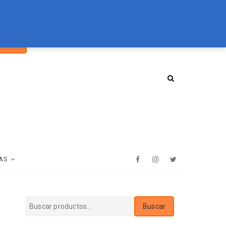
car
094 072 970
tienda@essenz.com.uy
Buscar
:
AS
Facebook
Instagram
Twitter
Buscar
Buscar
por: