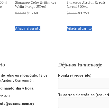
300ml
Shampoo Color Brilliance
Shampoo Absolut Repair
o
Wella Invigo 250ml
Loreal 300ml
El
El
El
El
$
1.500
$
1.260
$
1.390
$
1.251
precio
precio
precio
precio
original
actual
original
actual
Añadir al carrito
Añadir al carrito
era:
es:
era:
es:
$1.500.
$1.260.
$1.390.
$1.251.
cto
Déjanos tu mensaje
de retiro en el depósito, 18 de
Nombre (requerido)
re Andes y Convención.
inando día y hora.
Tu correo electrónico (requer
72 970
acto@essenz.com.uy