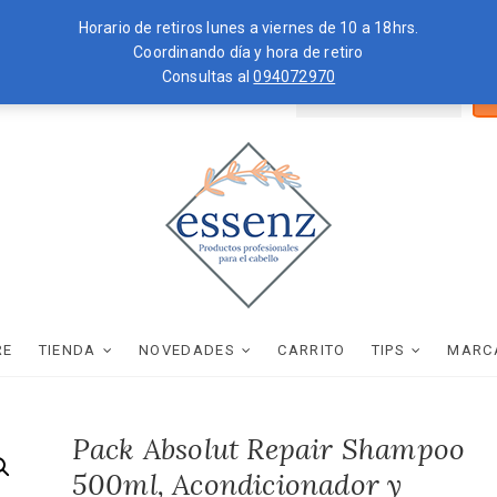
Horario de retiros lunes a viernes de 10 a 18hrs.
Coordinando día y hora de retiro
Consultas al
094072970
Bus
ZKOPF
MOROCCANOIL
por
essenz
PRODUCTOS PROFESIONALES PARA EL CABELLO
RE
TIENDA
NOVEDADES
CARRITO
TIPS
MARC
Pack Absolut Repair Shampoo
500ml, Acondicionador y