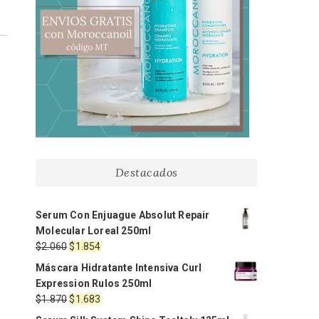
Destacados
Serum Con Enjuague Absolut Repair
Molecular Loreal 250ml
El
El
$
2.060
$
1.854
precio
precio
Máscara Hidratante Intensiva Curl
original
actual
Expression Rulos 250ml
era:
es:
El
El
$
1.870
$
1.683
$2.060.
$1.854.
precio
precio