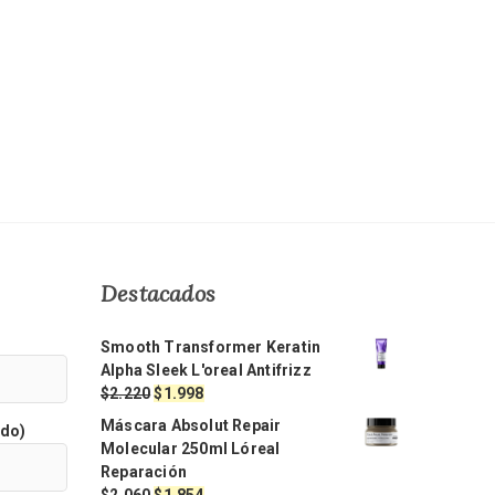
Destacados
Smooth Transformer Keratin
Alpha Sleek L'oreal Antifrizz
El
El
$
2.220
$
1.998
precio
precio
Máscara Absolut Repair
ido)
original
actual
Molecular 250ml Lóreal
era:
es:
Reparación
$2.220.
$1.998.
El
El
$
2.060
$
1.854