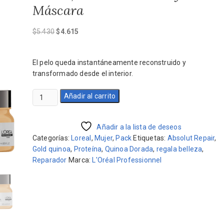
Máscara
El
El
$
5.430
$
4.615
precio
precio
original
actual
El pelo queda instantáneamente reconstruido y
era:
es:
transformado desde el interior.
$5.430.
$4.615.
Pack
Añadir al carrito
Absolut
Repair
Shampoo
Añadir a la lista de deseos
500ml,
Categorías:
Loreal
,
Mujer
,
Pack
Etiquetas:
Absolut Repair
,
Acondicionador
Gold quinoa
,
Proteína
,
Quinoa Dorada
,
regala belleza
,
y
Reparador
Marca:
L'Oréal Professionnel
Máscara
cantidad