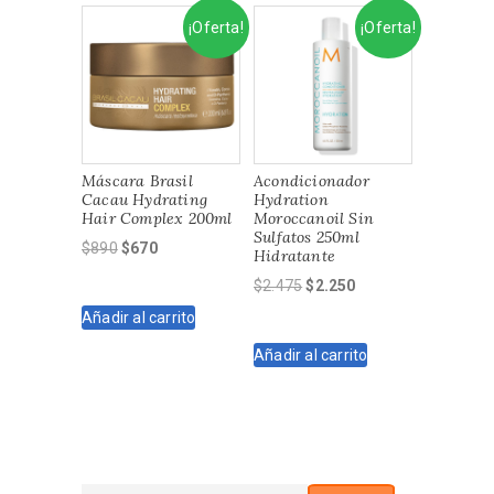
¡Oferta!
¡Oferta!
Máscara Brasil
Acondicionador
Cacau Hydrating
Hydration
Hair Complex 200ml
Moroccanoil Sin
Sulfatos 250ml
El
El
$
890
$
670
Hidratante
precio
precio
El
El
$
2.475
$
2.250
original
actual
precio
precio
Añadir al carrito
era:
es:
original
actual
$890.
$670.
Añadir al carrito
era:
es:
$2.475.
$2.250.