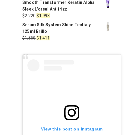
Smooth Transformer Keratin Alpha
original
actual
Sleek L'oreal Antifrizz
era:
es:
El
El
$
2.220
$
1.998
$4.950.
$4.500.
precio
precio
Serum Silk System Shine TecItaly
original
actual
125ml Brillo
era:
es:
El
El
$
1.568
$
1.411
$2.220.
$1.998.
precio
precio
original
actual
era:
es:
$1.568.
$1.411.
View this post on Instagram