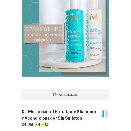
Destacados
Kit Moroccanoil Hidratante Shampoo
y Acondicionador Sin Sulfatos
El
El
$
4.950
$
4.500
precio
precio