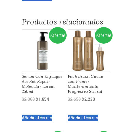
$4.950.
$4.500.
Productos relacionados
¡Oferta!
¡Oferta!
Serum Con Enjuague
Pack Brasil Cacau
Absolut Repair
con Primer
Molecular Loreal
Mantenimiento
250ml
Progresivo Sin sal
El
El
El
El
$
2.060
$
1.854
$
2.650
$
2.230
precio
precio
precio
precio
original
actual
original
actual
Añadir al carrito
Añadir al carrito
era:
es:
era:
es:
$2.060.
$1.854.
$2.650.
$2.230.