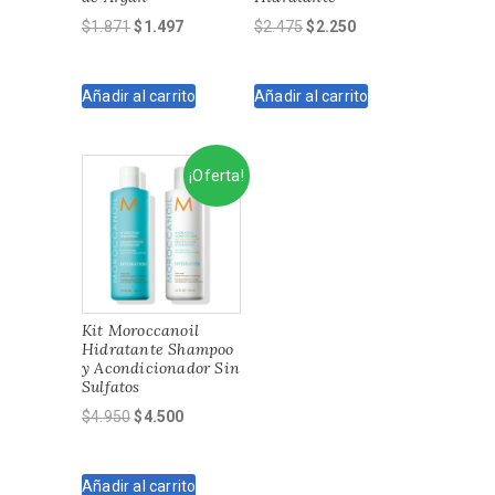
El
El
El
El
$
1.871
$
1.497
$
2.475
$
2.250
precio
precio
precio
precio
original
actual
original
actual
Añadir al carrito
Añadir al carrito
era:
es:
era:
es:
$1.871.
$1.497.
$2.475.
$2.250.
¡Oferta!
Kit Moroccanoil
Hidratante Shampoo
y Acondicionador Sin
Sulfatos
El
El
$
4.950
$
4.500
precio
precio
original
actual
Añadir al carrito
era:
es: