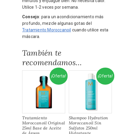
minutos y enjuague bien. No necesita calor.
Utilice 1-2 veces por semana.
Consejo
: para un acondicionamiento más
profundo, mezcle algunas gotas del
Tratamiento Moroccanoil
cuando utilice esta
máscara.
También te
recomendamos…
¡Oferta!
¡Oferta!
Tratamiento
Shampoo Hydration
Moroccanoil Original
Moroccanoil Sin
25ml Base de Aceite
Sulfatos 250ml
de Árgan
Hidratante