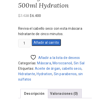
500ml Hydration
El
El
$
7.438
$
6.400
precio
precio
original
actual
Reviva el cabello seco con esta máscara
era:
es:
hidratante de cinco minutos.
$7.438.
$6.400.
Máscara
Añadir al carrito
Hidratante
Utrlaligera
Moroccanoil
Añadir a la lista de deseos
500ml
Categorías:
Máscara
,
Moroccanoil
,
Sin Sal
Hydration
Etiquetas:
Aceite de árgan
,
cabello seco
,
cantidad
Hidratante
,
Hydration
,
Sin parabenos
,
sin
sulfatos
Descripción
Valoraciones (0)