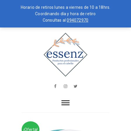
Horario de retiros lunes a viernes de 10 a 18hrs.
Coordinando día y hora de retiro
Consultas al
094072970
Skip
MENU
to
content
essenz
PRODUCTOS PROFESIONALES PARA
EL CABELLO
Facebook
Instagram
Twitter
¡Oferta!