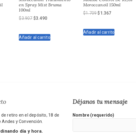
il
en Spray Mist Bruma
Moroccanoil 150ml
100ml
El
El
$
1.709
$
1.367
El
El
$
3.907
$
3.490
precio
precio
precio
precio
original
actual
original
actual
Añadir al carrito
era:
es:
Añadir al carrito
era:
es:
$1.709.
$1.367.
$3.907.
$3.490.
cto
Déjanos tu mensaje
de retiro en el depósito, 18 de
Nombre (requerido)
re Andes y Convención.
inando día y hora.