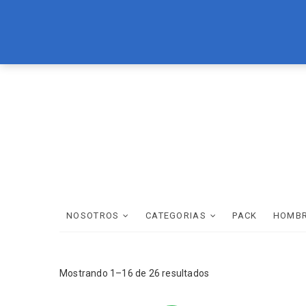
Skip
LOREAL
BRASIL CACAU
TEC ITALY
WELLA
SCHWAR
to
content
NOSOTROS
CATEGORIAS
PACK
HOMB
Mostrando 1–16 de 26 resultados