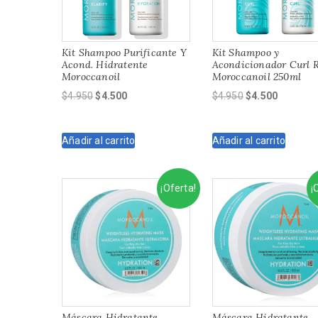
Kit Shampoo Purificante Y
Kit Shampoo y
Acond. Hidratente
Acondicionador Curl R
Moroccanoil
Moroccanoil 250ml
El
El
El
El
$
4.950
$
4.500
$
4.950
$
4.500
precio
precio
precio
precio
original
actual
original
actual
Añadir al carrito
Añadir al carrito
era:
es:
era:
es:
$4.950.
$4.500.
$4.950.
$4.500.
¡Oferta!
¡
Máscara Hidratante
Máscara Hidratante