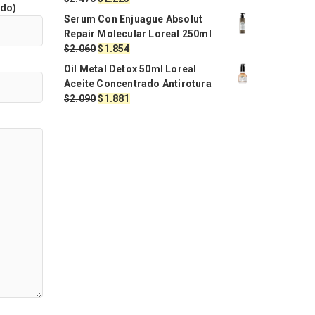
ido)
precio
precio
Serum Con Enjuague Absolut
original
actual
Repair Molecular Loreal 250ml
era:
es:
El
El
$
2.060
$
1.854
$2.470.
$2.223.
precio
precio
Oil Metal Detox 50ml Loreal
original
actual
Aceite Concentrado Antirotura
era:
es:
El
El
$
2.090
$
1.881
$2.060.
$1.854.
precio
precio
original
actual
era:
es:
$2.090.
$1.881.