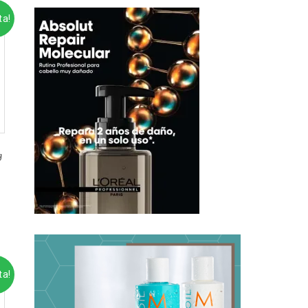
ta!
g
ta!