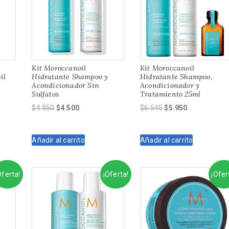
Kit Moroccanoil
Kit Moroccanoil
il
Hidratante Shampoo y
Hidratante Shampoo,
Acondicionador Sin
Acondicionador y
Sulfatos
Tratamiento 25ml
El
El
El
El
$
4.950
$
4.500
$
6.545
$
5.950
precio
precio
precio
precio
original
actual
original
actual
Añadir al carrito
Añadir al carrito
era:
es:
era:
es:
$4.950.
$4.500.
$6.545.
$5.950.
Oferta!
¡Oferta!
¡Ofer