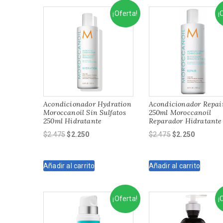
¡Oferta!
¡
Acondicionador Hydration
Acondicionador Repai
Moroccanoil Sin Sulfatos
250ml Moroccanoil
250ml Hidratante
Reparador Hidratante
El
El
El
El
$
2.475
$
2.250
$
2.475
$
2.250
precio
precio
precio
precio
original
actual
original
actual
Añadir al carrito
Añadir al carrito
era:
es:
era:
es:
$2.475.
$2.250.
$2.475.
$2.250.
¡Oferta!
¡