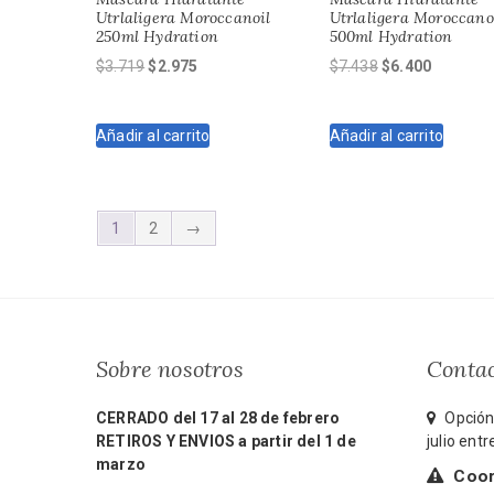
Utrlaligera Moroccanoil
Utrlaligera Moroccano
250ml Hydration
500ml Hydration
El
El
El
El
$
3.719
$
2.975
$
7.438
$
6.400
precio
precio
precio
precio
original
actual
original
actual
Añadir al carrito
Añadir al carrito
era:
es:
era:
es:
$3.719.
$2.975.
$7.438.
$6.400.
1
2
→
Sobre nosotros
Conta
CERRADO del 17 al 28 de febrero
Opción 
RETIROS Y ENVIOS a partir del 1 de
julio ent
marzo
Coord