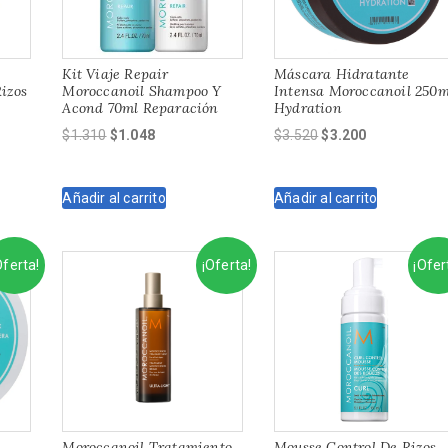
Kit Viaje Repair
Máscara Hidratante
izos
Moroccanoil Shampoo Y
Intensa Moroccanoil 250m
Acond 70ml Reparación
Hydration
El
El
El
El
$
1.310
$
1.048
$
3.520
$
3.200
precio
precio
precio
precio
original
actual
original
actual
Añadir al carrito
Añadir al carrito
era:
es:
era:
es:
$1.310.
$1.048.
$3.520.
$3.200.
Oferta!
¡Oferta!
¡Ofer
Moroccanoil Tratamiento
Mousse Control De Rizos