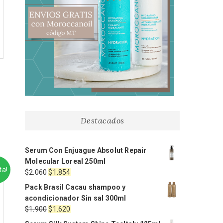
Destacados
Serum Con Enjuague Absolut Repair
Molecular Loreal 250ml
ta!
El
El
$
2.060
$
1.854
precio
precio
Pack Brasil Cacau shampoo y
original
actual
acondicionador Sin sal 300ml
era:
es:
El
El
$
1.900
$
1.620
$2.060.
$1.854.
precio
precio