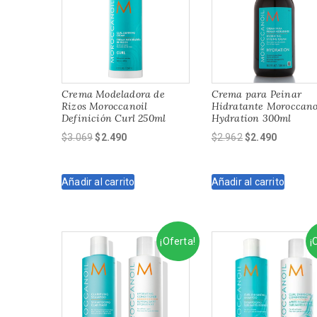
Crema Modeladora de
Crema para Peinar
Rizos Moroccanoil
Hidratante Moroccano
Definición Curl 250ml
Hydration 300ml
El
El
El
El
$
3.069
$
2.490
$
2.962
$
2.490
precio
precio
precio
precio
original
actual
original
actual
Añadir al carrito
Añadir al carrito
era:
es:
era:
es:
$3.069.
$2.490.
$2.962.
$2.490.
¡Oferta!
¡