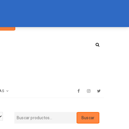
car
094 072 970
tienda@essenz.com.uy
Buscar
:
AS
Facebook
Instagram
Twitter
Buscar
Buscar
por: