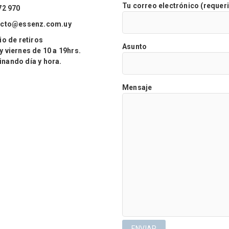
Tu correo electrónico (requer
72 970
acto@essenz.com.uy
o de retiros
Asunto
viernes de 10 a 19hrs.
ando día y hora.
Mensaje