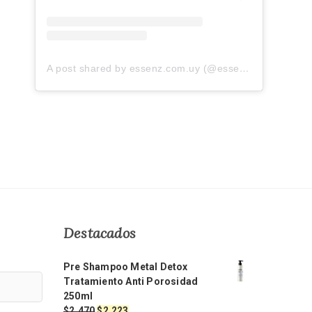
A post shared by essenz.com.uy (@essenz.com.uy)
Destacados
Pre Shampoo Metal Detox
Tratamiento Anti Porosidad
250ml
El
El
$
2.470
$
2.223