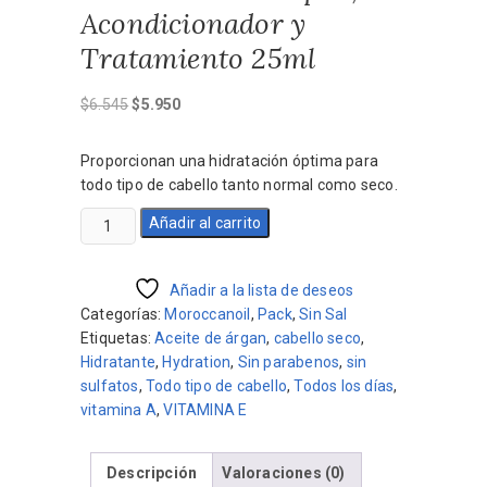
Acondicionador y
Tratamiento 25ml
El
El
$
6.545
$
5.950
precio
precio
original
actual
Proporcionan una hidratación óptima para
era:
es:
todo tipo de cabello tanto normal como seco.
$6.545.
$5.950.
Kit
Añadir al carrito
Moroccanoil
Hidratante
Shampoo,
Añadir a la lista de deseos
Acondicionador
Categorías:
Moroccanoil
,
Pack
,
Sin Sal
y
Etiquetas:
Aceite de árgan
,
cabello seco
,
Tratamiento
Hidratante
,
Hydration
,
Sin parabenos
,
sin
25ml
sulfatos
,
Todo tipo de cabello
,
Todos los días
,
cantidad
vitamina A
,
VITAMINA E
Descripción
Valoraciones (0)