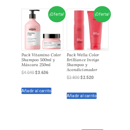
$2.800.
$2.520.
$2.650.
$2.230.
¡Oferta!
¡Oferta!
Pack Vitamino Color
Pack Wella Color
Shampoo 500ml y
Brilliance Invigo
Máscara 250ml
Shampoo y
Acondicionador
El
El
$
4.040
$
3.636
El
El
$
2.800
$
2.520
precio
precio
precio
precio
original
actual
original
actual
Añadir al carrito
era:
es:
Añadir al carrito
era:
es:
$4.040.
$3.636.
$2.800.
$2.520.