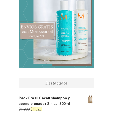
Destacados
Pack Brasil Cacau shampoo y
acondicionador Sin sal 300ml
El
El
$
1.900
$
1.620