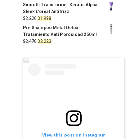
precio
precio
Smooth Transformer Keratin Alpha
original
actual
Sleek L'oreal Antifrizz
era:
es:
El
El
$
2.220
$
1.998
$1.900.
$1.620.
precio
precio
Pre Shampoo Metal Detox
original
actual
Tratamiento Anti Porosidad 250ml
era:
es:
El
El
$
2.470
$
2.223
$2.220.
$1.998.
precio
precio
original
actual
era:
es:
$2.470.
$2.223.
View this post on Instagram