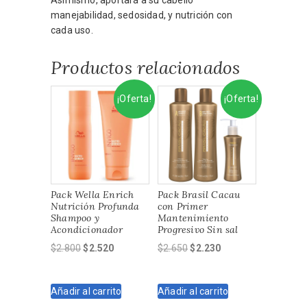
manejabilidad, sedosidad, y nutrición con
cada uso.
Productos relacionados
¡Oferta!
¡Oferta!
Pack Wella Enrich
Pack Brasil Cacau
Nutrición Profunda
con Primer
Shampoo y
Mantenimiento
Acondicionador
Progresivo Sin sal
El
El
El
El
$
2.800
$
2.520
$
2.650
$
2.230
precio
precio
precio
precio
original
actual
original
actual
Añadir al carrito
Añadir al carrito
era:
es:
era:
es: