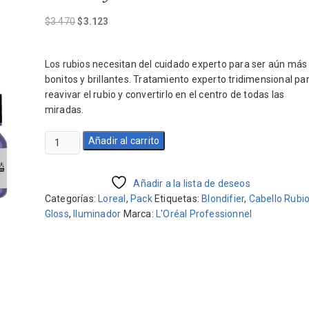
El
El
$
3.470
$
3.123
precio
precio
original
actual
Los rubios necesitan del cuidado experto para ser aún más
era:
es:
bonitos y brillantes. Tratamiento experto tridimensional pa
$3.470.
$3.123.
reavivar el rubio y convertirlo en el centro de todas las
miradas.
Pack
Añadir al carrito
Blondifier
Shampoo
Gloss
Añadir a la lista de deseos
300ml
Categorías:
Loreal
,
Pack
Etiquetas:
Blondifier
,
Cabello Rubi
y
Gloss
,
Iluminador
Marca:
L'Oréal Professionnel
Máscara
250ml
cantidad