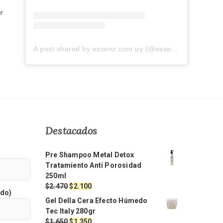
r
A post shared by essenz.com.uy (@essenz.com.uy)
Destacados
Pre Shampoo Metal Detox
Tratamiento Anti Porosidad
250ml
El
El
$
2.470
$
2.100
ido)
precio
precio
Gel Della Cera Efecto Húmedo
original
actual
Tec Italy 280gr
era:
es:
El
El
$
1.650
$
1.350