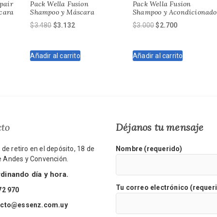
pair
Pack Wella Fusion
Pack Wella Fusion
cara
Shampoo y Máscara
Shampoo y Acondicionado
El
El
El
El
$
3.480
$
3.132
$
3.000
$
2.700
precio
precio
precio
precio
original
actual
original
actual
Añadir al carrito
Añadir al carrito
era:
es:
era:
es:
$3.480.
$3.132.
$3.000.
$2.700.
cto
Déjanos tu mensaje
de retiro en el depósito, 18 de
Nombre (requerido)
re Andes y Convención.
inando día y hora.
Tu correo electrónico (requer
72 970
acto@essenz.com.uy