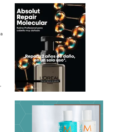
ra
o
,