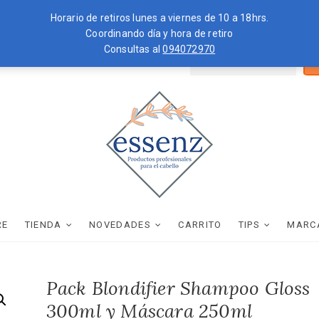
Horario de retiros lunes a viernes de 10 a 18hrs.
Coordinando día y hora de retiro
Consultas al
094072970
Bus
ZKOPF
MOROCCANOIL
por
essenz
PRODUCTOS PROFESIONALES PARA EL CABELLO
RE
TIENDA
NOVEDADES
CARRITO
TIPS
MARC
Pack Blondifier Shampoo Gloss
300ml y Máscara 250ml