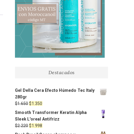
Destacados
Gel Della Cera Efecto Húmedo Tec Italy
280gr
El
El
$
1.650
$
1.350
precio
precio
Smooth Transformer Keratin Alpha
original
actual
Sleek L'oreal Antifrizz
era:
es:
El
El
$
2.220
$
1.998
$1.650.
$1.350.
precio
precio