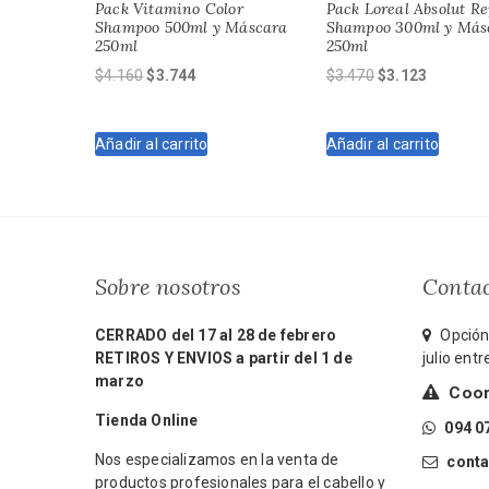
Pack Vitamino Color
Pack Loreal Absolut Re
Shampoo 500ml y Máscara
Shampoo 300ml y Más
250ml
250ml
El
El
El
El
$
4.160
$
3.744
$
3.470
$
3.123
precio
precio
precio
precio
original
actual
original
actual
Añadir al carrito
Añadir al carrito
era:
es:
era:
es:
$4.160.
$3.744.
$3.470.
$3.123.
Sobre nosotros
Conta
CERRADO del 17 al 28 de febrero
Opción 
RETIROS Y ENVIOS a partir del 1 de
julio ent
marzo
Coord
Tienda Online
094 0
Nos especializamos en la venta de
cont
productos profesionales para el cabello y