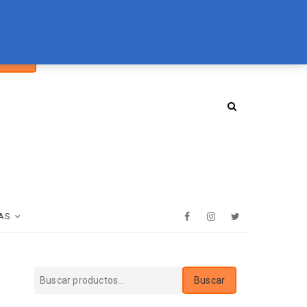
car
094 072 970
tienda@essenz.com.uy
Buscar
:
AS
Facebook
Instagram
Twitter
Buscar
Buscar
por: