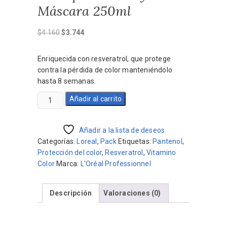
Máscara 250ml
El
El
$
4.160
$
3.744
precio
precio
original
actual
Enriquecida con resveratrol, que protege
era:
es:
contra la pérdida de color manteniéndolo
$4.160.
$3.744.
hasta 8 semanas.
Pack
Añadir al carrito
Vitamino
Color
Shampoo
Añadir a la lista de deseos
500ml
Categorías:
Loreal
,
Pack
Etiquetas:
Pantenol
,
y
Protección del color
,
Resveratrol
,
Vitamino
Máscara
Color
Marca:
L'Oréal Professionnel
250ml
cantidad
Descripción
Valoraciones (0)