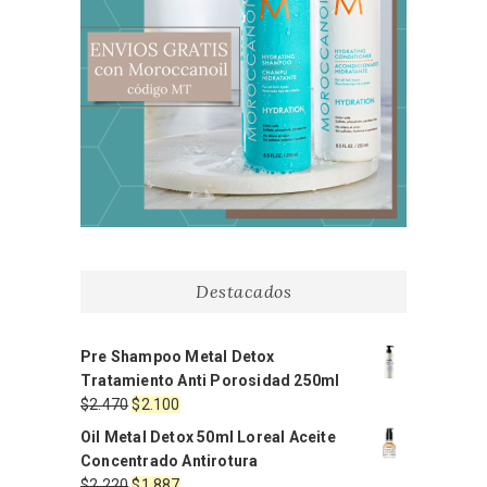
Destacados
Pre Shampoo Metal Detox
Tratamiento Anti Porosidad 250ml
El
El
$
2.470
$
2.100
precio
precio
Oil Metal Detox 50ml Loreal Aceite
original
actual
Concentrado Antirotura
era:
es:
El
El
$
2.220
$
1.887