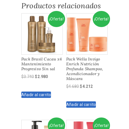
Productos relacionados
¡Oferta!
¡Oferta!
Pack Brasil Cacau x4
Pack Wella Invigo
Mantenimiento
Enrich Nutrición
Progresivo Sin sal
Profunda Shampoo,
Acondicionador y
El
El
$
3.740
$
2.980
Máscara
precio
precio
El
El
$
4.680
$
4.212
original
actual
precio
precio
Añadir al carrito
era:
es:
original
actual
$3.740.
$2.980.
Añadir al carrito
era:
es:
$4.680.
$4.212.
¡Oferta!
¡Oferta!