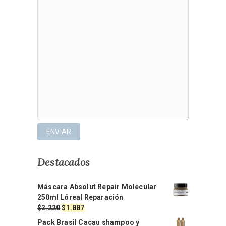
Destacados
Máscara Absolut Repair Molecular
250ml Lóreal Reparación
El
El
$
2.220
$
1.887
precio
precio
Pack Brasil Cacau shampoo y