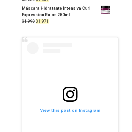
$2.470.
$2.100.
precio
precio
Máscara Hidratante Intensiva Curl
original
actual
Expression Rulos 250ml
era:
es:
El
El
$
1.990
$
1.971
$2.220.
$1.887.
precio
precio
original
actual
era:
es:
$1.990.
$1.971.
View this post on Instagram