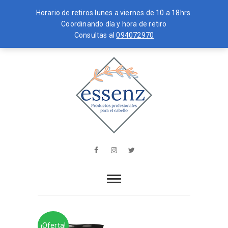
Horario de retiros lunes a viernes de 10 a 18hrs.
Coordinando día y hora de retiro
Consultas al
094072970
Skip
MENU
to
content
essenz
PRODUCTOS PROFESIONALES PARA
EL CABELLO
Facebook
Instagram
Twitter
¡Oferta!