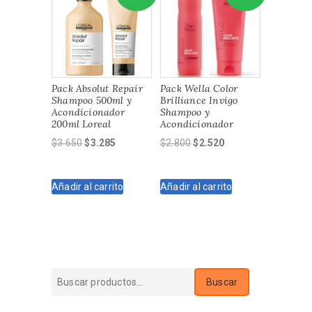
Pack Absolut Repair
Pack Wella Color
Shampoo 500ml y
Brilliance Invigo
Acondicionador
Shampoo y
200ml Loreal
Acondicionador
El
El
El
El
$
3.650
$
3.285
$
2.800
$
2.520
precio
precio
precio
precio
original
actual
original
actual
Añadir al carrito
Añadir al carrito
era:
es:
era:
es:
$3.650.
$3.285.
$2.800.
$2.520.
Buscar
Buscar
por: