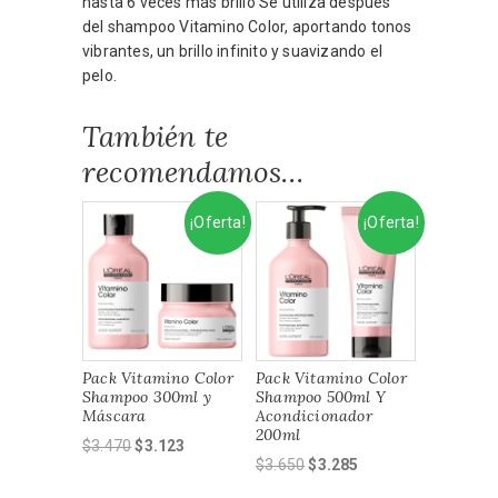
hasta 6 veces más brillo Se utiliza después
del shampoo Vitamino Color, aportando tonos
vibrantes, un brillo infinito y suavizando el
pelo.
También te
recomendamos…
¡Oferta!
¡Oferta!
Pack Vitamino Color
Pack Vitamino Color
Shampoo 300ml y
Shampoo 500ml Y
Máscara
Acondicionador
200ml
El
El
$
3.470
$
3.123
El
El
$
3.650
$
3.285
precio
precio
precio
precio
original
actual