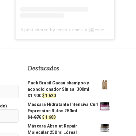
A post shared by essenz.com.uy (@essenz.com.uy)
Destacados
Pack Brasil Cacau shampoo y
acondicionador Sin sal 300ml
El
El
$
1.900
$
1.620
precio
precio
Máscara Hidratante Intensiva Curl
ido)
original
actual
Expression Rulos 250ml
era:
es:
El
El
$
1.870
$
1.683
$1.900.
$1.620.
precio
precio
Máscara Absolut Repair
original
actual
Molecular 250ml Lóreal
era:
es: