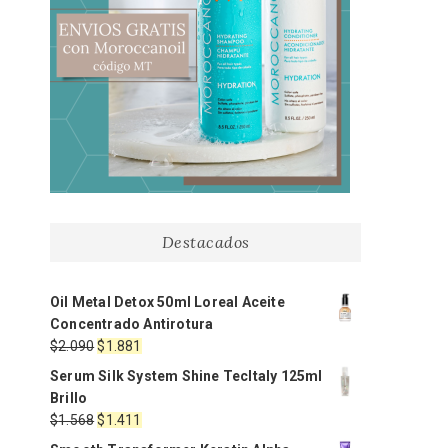
Destacados
Oil Metal Detox 50ml Loreal Aceite
Concentrado Antirotura
El
El
$
2.090
$
1.881
precio
precio
Serum Silk System Shine TecItaly 125ml
original
actual
Brillo
era:
es:
El
El
$
1.568
$
1.411
$2.090.
$1.881.
precio
precio