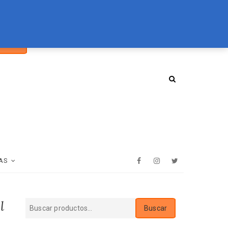
car
094 072 970
tienda@essenz.com.uy
Buscar
:
AS
Facebook
Instagram
Twitter
l
Buscar
Buscar
por: