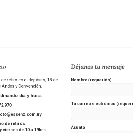
cto
Déjanos tu mensaje
de retiro en el depósito, 18 de
Nombre (requerido)
re Andes y Convención.
inando día y hora.
Tu correo electrónico (requer
72 970
acto@essenz.com.uy
o de retiros
Asunto
viernes de 10 a 19hrs.