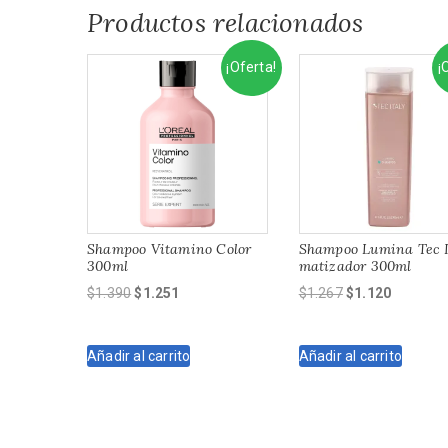
Productos relacionados
¡Oferta!
¡
Shampoo Vitamino Color
Shampoo Lumina Tec I
300ml
matizador 300ml
El
El
El
El
$
1.390
$
1.251
$
1.267
$
1.120
precio
precio
precio
precio
original
actual
original
actual
Añadir al carrito
Añadir al carrito
era:
es:
era:
es:
$1.390.
$1.251.
$1.267.
$1.120.