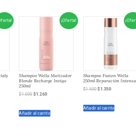
Oferta!
¡Oferta!
¡Ofer
taly
Shampoo Wella Matizador
Shampoo Fusion Wella
Blonde Recharge Invigo
250ml Reparación Intensa
250ml
El
El
$
1.500
$
1.350
El
El
$
1.500
$
1.260
precio
precio
precio
precio
original
actual
original
actual
Añadir al carrito
era:
es:
Añadir al carrito
era:
es:
$1.500.
$1.350.
$1.500.
$1.260.