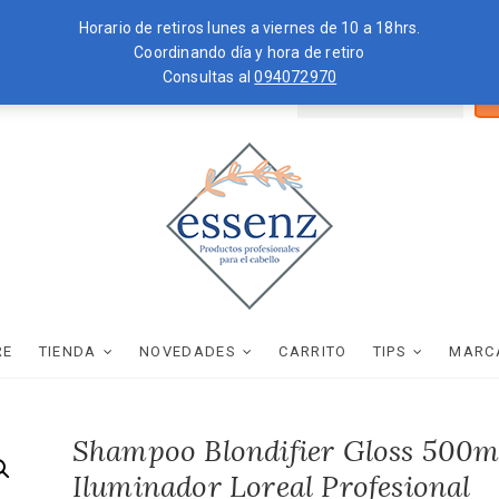
Horario de retiros lunes a viernes de 10 a 18hrs.
Coordinando día y hora de retiro
Consultas al
094072970
Bus
ZKOPF
MOROCCANOIL
por
essenz
PRODUCTOS PROFESIONALES PARA EL CABELLO
RE
TIENDA
NOVEDADES
CARRITO
TIPS
MARC
Shampoo Blondifier Gloss 500m
Iluminador Loreal Profesional