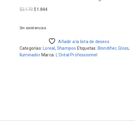
El
El
$
2.170
$
1.844
precio
precio
original
actual
Sin existencias
era:
es:
$2.170.
$1.844.
Añadir a la lista de deseos
Categorías:
Loreal
,
Shampoo
Etiquetas:
Blondifier
,
Gloss
,
Iluminador
Marca:
L'Oréal Professionnel