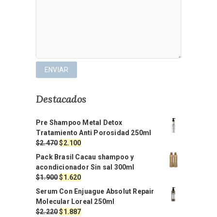
Destacados
Pre Shampoo Metal Detox
Tratamiento Anti Porosidad 250ml
El
El
$
2.470
$
2.100
precio
precio
Pack Brasil Cacau shampoo y
original
actual
acondicionador Sin sal 300ml
era:
es:
El
El
$
1.900
$
1.620
$2.470.
$2.100.
precio
precio
Serum Con Enjuague Absolut Repair
original
actual
Molecular Loreal 250ml
era:
es:
El
El
$
2.220
$
1.887