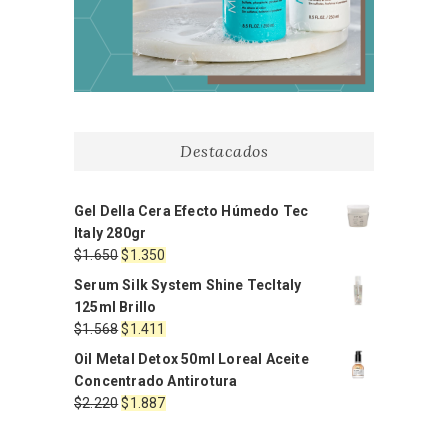
Destacados
Gel Della Cera Efecto Húmedo Tec
Italy 280gr
El
El
$
1.650
$
1.350
precio
precio
Serum Silk System Shine TecItaly
original
actual
125ml Brillo
era:
es:
El
El
$
1.568
$
1.411
$1.650.
$1.350.
precio
precio
Oil Metal Detox 50ml Loreal Aceite
original
actual
Concentrado Antirotura
era:
es:
El
El
$
2.220
$
1.887
$1.568.
$1.411.
precio
precio
original
actual