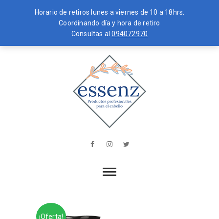
Horario de retiros lunes a viernes de 10 a 18hrs.
Coordinando día y hora de retiro
Consultas al
094072970
Skip
MENU
to
content
essenz
PRODUCTOS PROFESIONALES PARA
EL CABELLO
Facebook
Instagram
Twitter
¡Oferta!