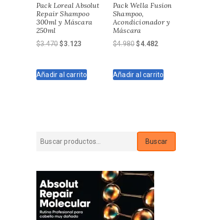
Pack Loreal Absolut
Pack Wella Fusion
Repair Shampoo
Shampoo,
300ml y Máscara
Acondicionador y
250ml
Máscara
El
El
El
El
$
3.470
$
3.123
$
4.980
$
4.482
precio
precio
precio
precio
original
actual
original
actual
Añadir al carrito
Añadir al carrito
era:
es:
era:
es:
$3.470.
$3.123.
$4.980.
$4.482.
Buscar
Buscar
por: