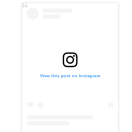
era:
es:
$2.220.
$1.887.
View this post on Instagram