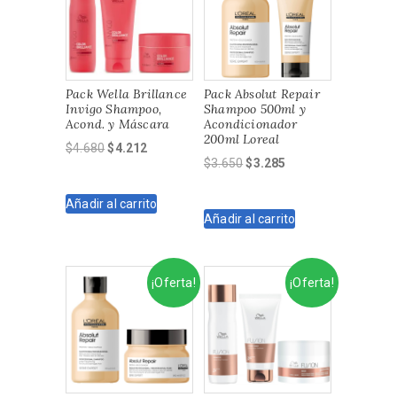
Pack Wella Brillance
Pack Absolut Repair
Invigo Shampoo,
Shampoo 500ml y
Acond. y Máscara
Acondicionador
200ml Loreal
El
El
$
4.680
$
4.212
El
El
$
3.650
$
3.285
precio
precio
precio
precio
original
actual
original
actual
Añadir al carrito
era:
es:
Añadir al carrito
era:
es:
$4.680.
$4.212.
$3.650.
$3.285.
¡Oferta!
¡Oferta!