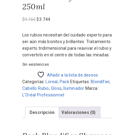
250ml
El
El
$
4.160
$
3.744
precio
precio
original
actual
Los rubios necesitan del cuidado experto para
era:
es:
ser aún más bonitos y brillantes. Tratamiento
$4.160.
$3.744.
experto tridimensional para reavivar el rubio y
convertirlo en el centro de todas las miradas.
Sin existencias
Añadir a la lista de deseos
Categorías:
Loreal
,
Pack
Etiquetas:
Blondifier
,
Cabello Rubio
,
Gloss
,
Iluminador
Marca:
L'Oréal Professionnel
Descripción
Valoraciones (0)