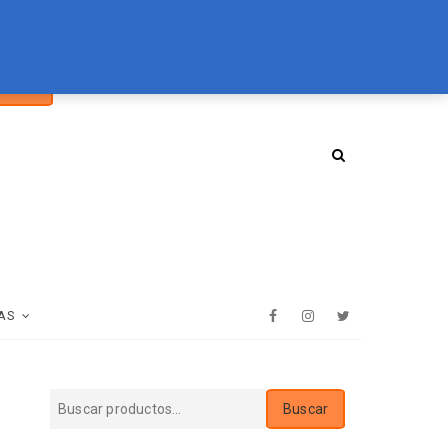
car
094 072 970
tienda@essenz.com.uy
Buscar
:
AS
Facebook
Instagram
Twitter
Buscar
Buscar
por: