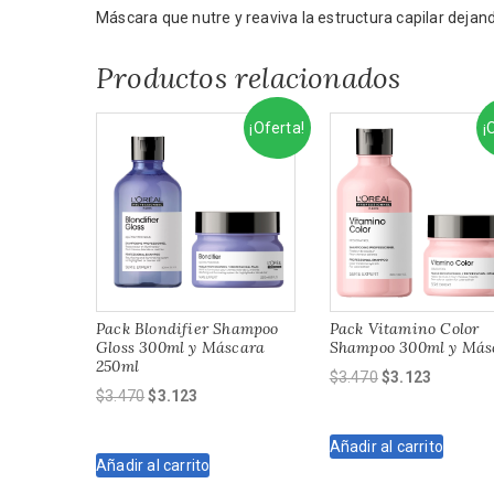
Máscara que nutre y reaviva la estructura capilar dejan
Productos relacionados
¡Oferta!
¡
Pack Blondifier Shampoo
Pack Vitamino Color
Gloss 300ml y Máscara
Shampoo 300ml y Más
250ml
El
El
$
3.470
$
3.123
El
El
$
3.470
$
3.123
precio
precio
precio
precio
original
actual
original
actual
Añadir al carrito
era:
es:
Añadir al carrito
era:
es:
$3.470.
$3.123.
$3.470.
$3.123.