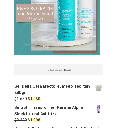
Destacados
Gel Della Cera Efecto Húmedo Tec Italy
280gr
El
El
$
1.650
$
1.350
precio
precio
Smooth Transformer Keratin Alpha
original
actual
Sleek L'oreal Antifrizz
era:
es:
El
El
$
2.220
$
1.998
$1.650.
$1.350.
precio
precio