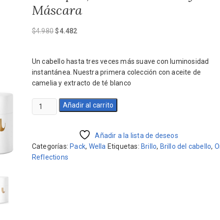
Máscara
El
El
$
4.980
$
4.482
precio
precio
original
actual
Un cabello hasta tres veces más suave con luminosidad
era:
es:
instantánea. Nuestra primera colección con aceite de
$4.980.
$4.482.
camelia y extracto de té blanco
Pack
Añadir al carrito
Wella
Oil
Reflections
Añadir a la lista de deseos
Shampoo,
Categorías:
Pack
,
Wella
Etiquetas:
Brillo
,
Brillo del cabello
,
Oi
Acondicionador
Reflections
y
Máscara
cantidad