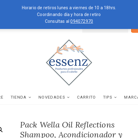
Horario de retiros lunes a viernes de 10 a 18hrs.
Coordinando día y hora de retiro
Consultas al
094072970
Bus
ZKOPF
MOROCCANOIL
por
essenz
PRODUCTOS PROFESIONALES PARA EL CABELLO
RE
TIENDA
NOVEDADES
CARRITO
TIPS
MARC
Pack Wella Oil Reflections
Shampoo, Acondicionador y