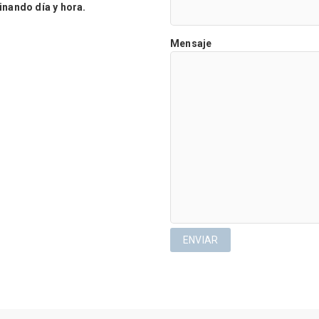
ando día y hora.
Mensaje