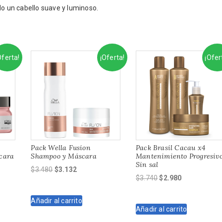
do un cabello suave y luminoso.
Oferta!
¡Oferta!
¡Ofer
Pack Wella Fusion
Pack Brasil Cacau x4
cara
Shampoo y Máscara
Mantenimiento Progresiv
Sin sal
El
El
$
3.480
$
3.132
El
El
$
3.740
$
2.980
precio
precio
precio
precio
original
actual
original
actual
Añadir al carrito
era:
es:
Añadir al carrito
era:
es:
$3.480.
$3.132.
$3.740.
$2.980.