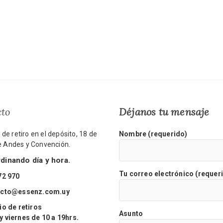
cto
Déjanos tu mensaje
de retiro en el depósito, 18 de
Nombre (requerido)
re Andes y Convención.
inando día y hora.
Tu correo electrónico (requer
72 970
acto@essenz.com.uy
o de retiros
Asunto
viernes de 10 a 19hrs.