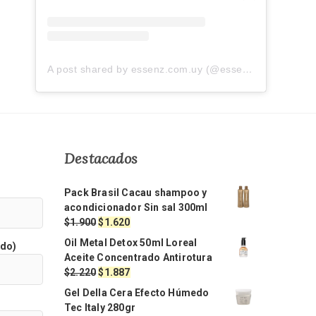
A post shared by essenz.com.uy (@essenz.com.uy)
Destacados
Pack Brasil Cacau shampoo y
acondicionador Sin sal 300ml
El
El
$
1.900
$
1.620
precio
precio
Oil Metal Detox 50ml Loreal
ido)
original
actual
Aceite Concentrado Antirotura
era:
es:
El
El
$
2.220
$
1.887
$1.900.
$1.620.
precio
precio
Gel Della Cera Efecto Húmedo
original
actual
Tec Italy 280gr
era:
es: