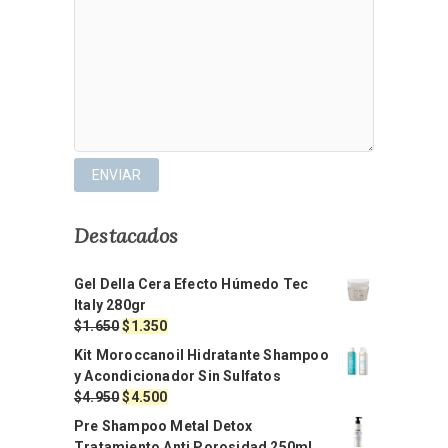
Destacados
Gel Della Cera Efecto Húmedo Tec
Italy 280gr
El
El
$
1.650
$
1.350
precio
precio
Kit Moroccanoil Hidratante Shampoo
original
actual
y Acondicionador Sin Sulfatos
era:
es:
El
El
$
4.950
$
4.500
$1.650.
$1.350.
precio
precio
Pre Shampoo Metal Detox
original
actual
Tratamiento Anti Porosidad 250ml