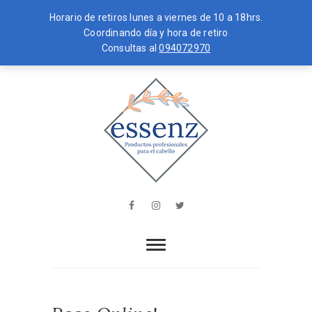
Horario de retiros lunes a viernes de 10 a 18hrs.
Coordinando día y hora de retiro
Consultas al
094072970
Skip
MENU
to
content
essenz
PRODUCTOS PROFESIONALES PARA
EL CABELLO
Facebook
Instagram
Twitter