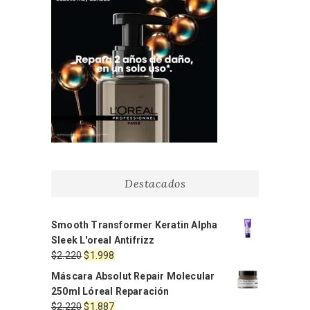
Destacados
Smooth Transformer Keratin Alpha
Sleek L'oreal Antifrizz
El
El
$
2.220
$
1.998
precio
precio
Máscara Absolut Repair Molecular
original
actual
250ml Lóreal Reparación
era:
es:
El
El
$
2.220
$
1.887