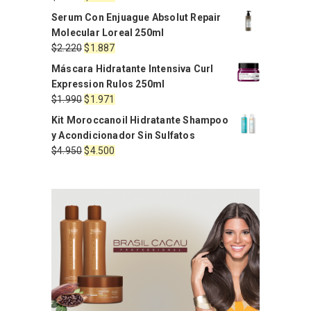
$2.220.
$1.998.
precio
precio
Serum Con Enjuague Absolut Repair
original
actual
Molecular Loreal 250ml
era:
es:
El
El
$
2.220
$
1.887
$2.220.
$1.887.
precio
precio
Máscara Hidratante Intensiva Curl
original
actual
Expression Rulos 250ml
era:
es:
El
El
$
1.990
$
1.971
$2.220.
$1.887.
precio
precio
Kit Moroccanoil Hidratante Shampoo
original
actual
y Acondicionador Sin Sulfatos
era:
es:
El
El
$
4.950
$
4.500
$1.990.
$1.971.
precio
precio
original
actual
era:
es:
$4.950.
$4.500.