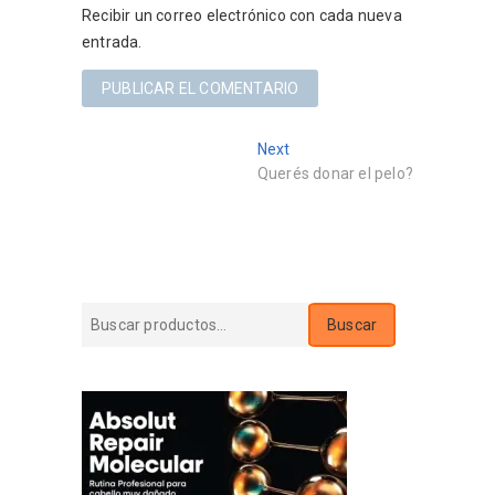
Recibir un correo electrónico con cada nueva
entrada.
Navegación
Next
Next
post:
Querés donar el pelo?
de
entradas
Buscar
Buscar
por: