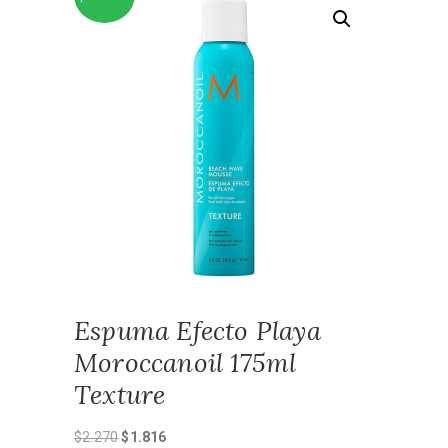
Espuma Efecto Playa
Moroccanoil 175ml
Texture
El
El
$
2.270
$
1.816