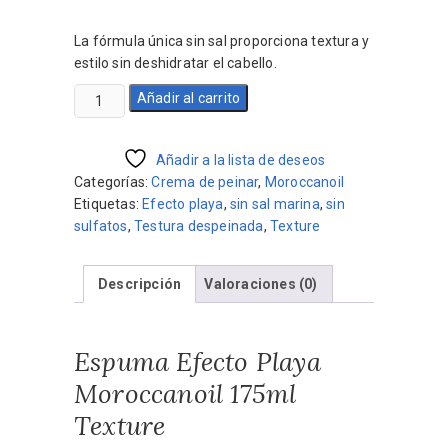
precio
precio
original
actual
La fórmula única sin sal proporciona textura y
era:
es:
estilo sin deshidratar el cabello.
$2.270.
$1.816.
Espuma
Añadir al carrito
Efecto
Playa
Moroccanoil
Añadir a la lista de deseos
175ml
Categorías:
Crema de peinar
,
Moroccanoil
Texture
Etiquetas:
Efecto playa
,
sin sal marina
,
sin
cantidad
sulfatos
,
Testura despeinada
,
Texture
Descripción
Valoraciones (0)
Espuma Efecto Playa
Moroccanoil 175ml
Texture