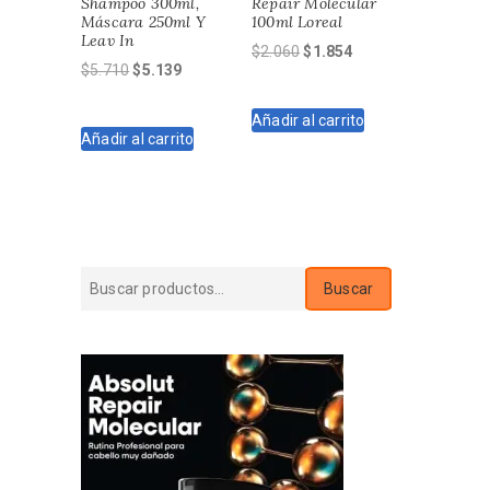
Shampoo 300ml,
Repair Molecular
Máscara 250ml Y
100ml Loreal
Leav In
El
El
$
2.060
$
1.854
El
El
$
5.710
$
5.139
precio
precio
precio
precio
original
actual
original
actual
Añadir al carrito
era:
es:
Añadir al carrito
era:
es:
$2.060.
$1.854.
$5.710.
$5.139.
Buscar
Buscar
por: