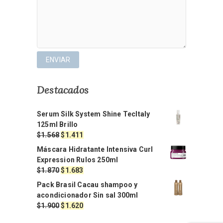
Destacados
Serum Silk System Shine TecItaly
125ml Brillo
El
El
$
1.568
$
1.411
precio
precio
Máscara Hidratante Intensiva Curl
original
actual
Expression Rulos 250ml
era:
es:
El
El
$
1.870
$
1.683
$1.568.
$1.411.
precio
precio
Pack Brasil Cacau shampoo y
original
actual
acondicionador Sin sal 300ml
era:
es:
El
El
$
1.900
$
1.620
$1.870.
$1.683.
precio
precio