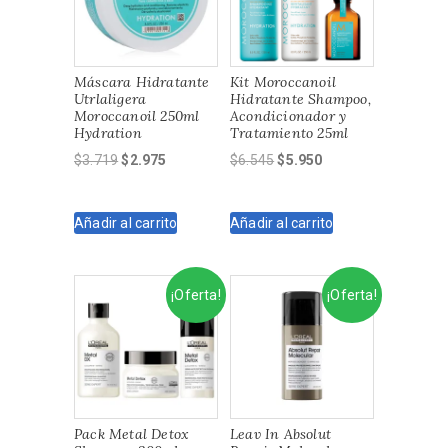
Máscara Hidratante
Kit Moroccanoil
Utrlaligera
Hidratante Shampoo,
Moroccanoil 250ml
Acondicionador y
Hydration
Tratamiento 25ml
El
El
El
El
$
3.719
$
2.975
$
6.545
$
5.950
precio
precio
precio
precio
original
actual
original
actual
Añadir al carrito
Añadir al carrito
era:
es:
era:
es:
$3.719.
$2.975.
$6.545.
$5.950.
¡Oferta!
¡Oferta!
Pack Metal Detox
Leav In Absolut