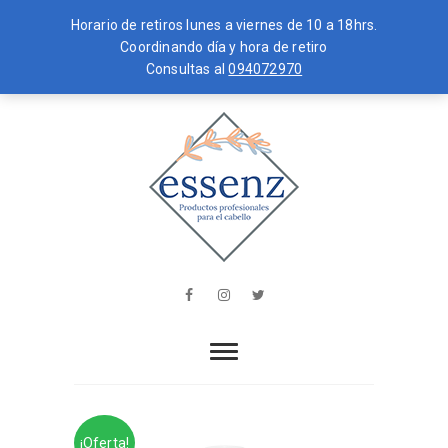
Horario de retiros lunes a viernes de 10 a 18hrs.
Coordinando día y hora de retiro
Consultas al
094072970
Skip
MENU
to
content
essenz
PRODUCTOS PROFESIONALES PARA
EL CABELLO
Facebook
Instagram
Twitter
¡Oferta!