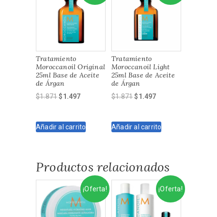
Tratamiento
Tratamiento
Moroccanoil Original
Moroccanoil Light
25ml Base de Aceite
25ml Base de Aceite
de Árgan
de Árgan
El
El
El
El
$
1.871
$
1.497
$
1.871
$
1.497
precio
precio
precio
precio
original
actual
original
actual
Añadir al carrito
Añadir al carrito
era:
es:
era:
es:
$1.871.
$1.497.
$1.871.
$1.497.
Productos relacionados
¡Oferta!
¡Oferta!