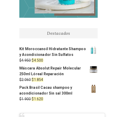
Destacados
Kit Moroccanoil Hidratante Shampoo
y Acondicionador Sin Sulfatos
El
El
$
4.950
$
4.500
precio
precio
Máscara Absolut Repair Molecular
original
actual
250ml Lóreal Reparación
era:
es:
El
El
$
2.060
$
1.854
$4.950.
$4.500.
precio
precio
Pack Brasil Cacau shampoo y
original
actual
acondicionador Sin sal 300ml
era:
es:
El
El
$
1.900
$
1.620
$2.060.
$1.854.
precio
precio
original
actual
era:
es: