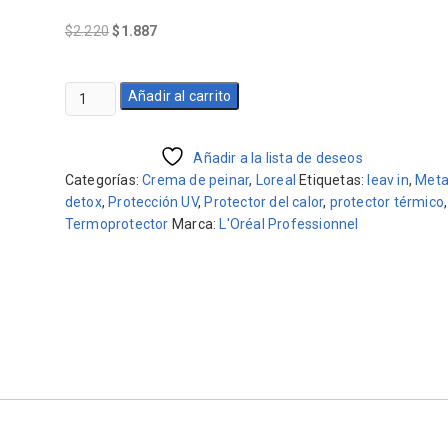
El
El
$
2.220
$
1.887
precio
precio
original
actual
Metal
era:
Añadir al carrito
es:
Detox
$2.220.
$1.887.
Loreal
Crema
Añadir a la lista de deseos
Anti
Categorías:
Crema de peinar
,
Loreal
Etiquetas:
leav in
,
Meta
Metales
detox
,
Protección UV
,
Protector del calor
,
protector térmico
,
100ml
Termoprotector
Marca:
L'Oréal Professionnel
Alta
Protección
cantidad