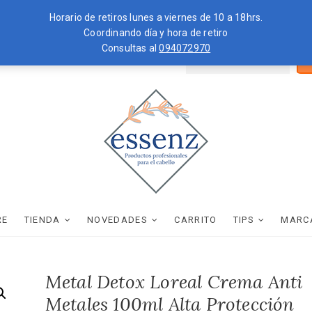
Horario de retiros lunes a viernes de 10 a 18hrs.
Coordinando día y hora de retiro
Consultas al
094072970
Bus
ZKOPF
MOROCCANOIL
por
essenz
PRODUCTOS PROFESIONALES PARA EL CABELLO
RE
TIENDA
NOVEDADES
CARRITO
TIPS
MARC
Metal Detox Loreal Crema Anti
Metales 100ml Alta Protección