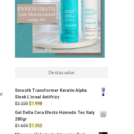
.
Destacados
Smooth Transformer Keratin Alpha
el
Sleek L'oreal Antifrizz
El
El
$
2.220
$
1.998
precio
precio
Gel Della Cera Efecto Húmedo Tec Italy
original
actual
280gr
era:
es:
El
El
$
1.650
$
1.350
$2.220.
$1.998.
precio
precio