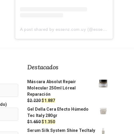
A post shared by essenz.com.uy (@essenz.com.uy)
Destacados
Máscara Absolut Repair
Molecular 250ml Lóreal
Reparación
El
El
$
2.220
$
1.887
ido)
precio
precio
Gel Della Cera Efecto Húmedo
original
actual
Tec Italy 280gr
era:
es:
El
El
$
1.650
$
1.350
$2.220.
$1.887.
precio
precio
Serum Silk System Shine TecItaly
original
actual