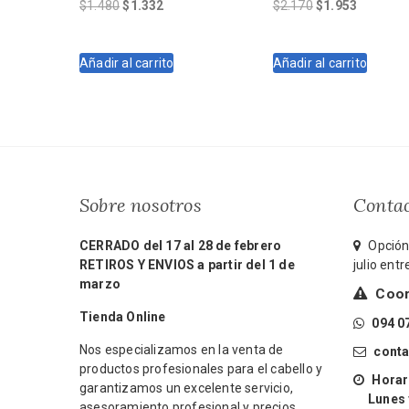
El
El
El
El
$
1.480
$
1.332
$
2.170
$
1.953
precio
precio
precio
precio
original
actual
original
actual
Añadir al carrito
Añadir al carrito
era:
es:
era:
es:
$1.480.
$1.332.
$2.170.
$1.953.
Sobre nosotros
Conta
CERRADO del 17 al 28 de febrero
Opción 
RETIROS Y ENVIOS a partir del 1 de
julio ent
marzo
Coord
Tienda Online
094 0
Nos especializamos en la venta de
cont
productos profesionales para el cabello y
Horari
garantizamos un excelente servicio,
Lunes y 
asesoramiento profesional y precios