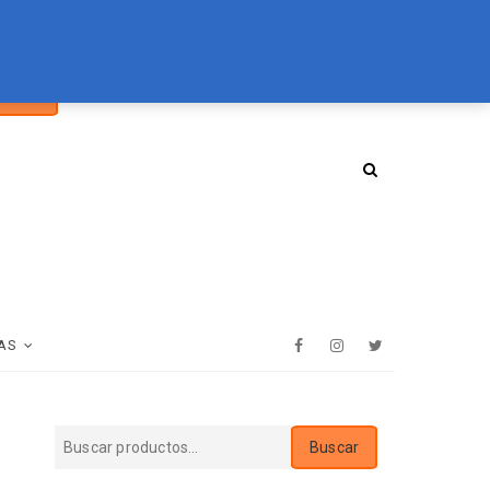
car
094 072 970
tienda@essenz.com.uy
Buscar
:
AS
Facebook
Instagram
Twitter
Buscar
Buscar
por: