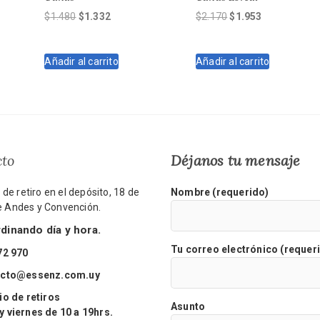
El
El
El
El
$
1.480
$
1.332
$
2.170
$
1.953
precio
precio
precio
precio
original
actual
original
actual
Añadir al carrito
Añadir al carrito
era:
es:
era:
es:
$1.480.
$1.332.
$2.170.
$1.953.
cto
Déjanos tu mensaje
de retiro en el depósito, 18 de
Nombre (requerido)
re Andes y Convención.
inando día y hora.
Tu correo electrónico (requer
72 970
acto@essenz.com.uy
o de retiros
Asunto
viernes de 10 a 19hrs.