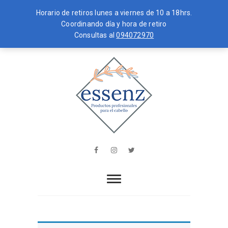
Horario de retiros lunes a viernes de 10 a 18hrs.
Coordinando día y hora de retiro
Consultas al
094072970
Skip
MENU
to
content
essenz
PRODUCTOS PROFESIONALES PARA
EL CABELLO
Facebook
Instagram
Twitter