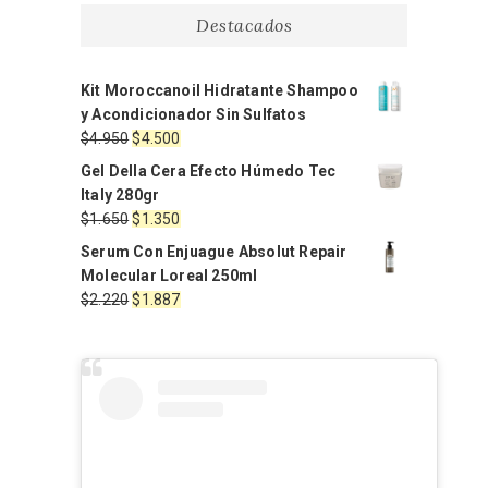
Destacados
Kit Moroccanoil Hidratante Shampoo
y Acondicionador Sin Sulfatos
El
El
$
4.950
$
4.500
precio
precio
Gel Della Cera Efecto Húmedo Tec
original
actual
Italy 280gr
era:
es:
El
El
$
1.650
$
1.350
$4.950.
$4.500.
precio
precio
Serum Con Enjuague Absolut Repair
original
actual
Molecular Loreal 250ml
era:
es:
El
El
$
2.220
$
1.887
$1.650.
$1.350.
precio
precio
original
actual
era:
es:
$2.220.
$1.887.