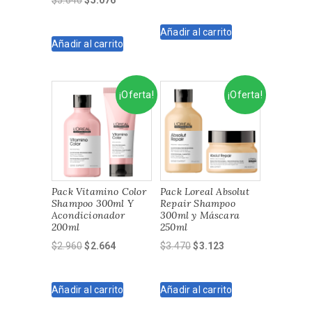
$
5.640
$
5.076
precio
precio
precio
precio
original
actual
original
actual
Añadir al carrito
era:
es:
Añadir al carrito
era:
es:
$3.470.
$3.123.
$5.640.
$5.076.
¡Oferta!
¡Oferta!
Pack Vitamino Color
Pack Loreal Absolut
Shampoo 300ml Y
Repair Shampoo
Acondicionador
300ml y Máscara
200ml
250ml
El
El
El
El
$
2.960
$
2.664
$
3.470
$
3.123
precio
precio
precio
precio
original
actual
original
actual
Añadir al carrito
Añadir al carrito
era:
es:
era:
es:
$2.960.
$2.664.
$3.470.
$3.123.