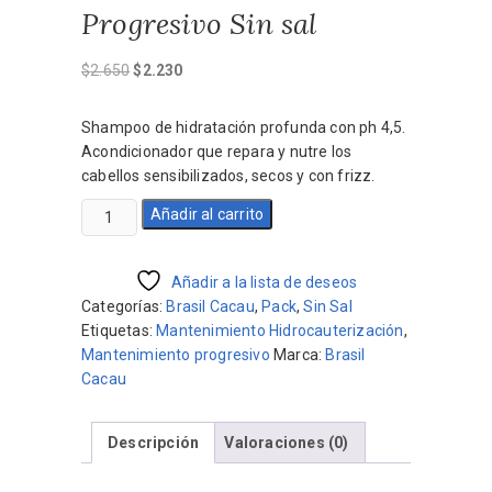
Progresivo Sin sal
El
El
$
2.650
$
2.230
precio
precio
original
actual
Shampoo de hidratación profunda con ph 4,5.
era:
es:
Acondicionador que repara y nutre los
$2.650.
$2.230.
cabellos sensibilizados, secos y con frizz.
Pack
Añadir al carrito
Brasil
Cacau
con
Añadir a la lista de deseos
Primer
Categorías:
Brasil Cacau
,
Pack
,
Sin Sal
Mantenimiento
Etiquetas:
Mantenimiento Hidrocauterización
,
Progresivo
Mantenimiento progresivo
Marca:
Brasil
Sin
Cacau
sal
cantidad
Descripción
Valoraciones (0)