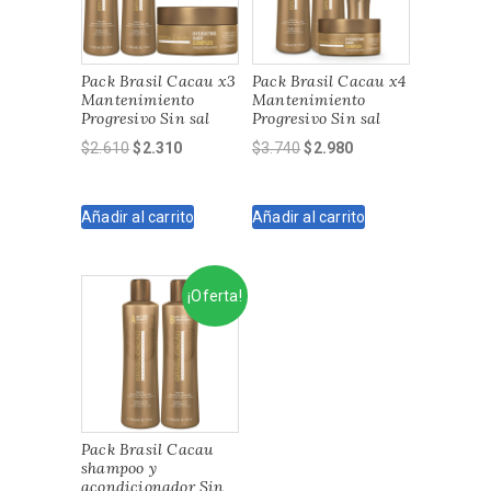
Pack Brasil Cacau x3
Pack Brasil Cacau x4
Mantenimiento
Mantenimiento
Progresivo Sin sal
Progresivo Sin sal
El
El
El
El
$
2.610
$
2.310
$
3.740
$
2.980
precio
precio
precio
precio
original
actual
original
actual
Añadir al carrito
Añadir al carrito
era:
es:
era:
es:
$2.610.
$2.310.
$3.740.
$2.980.
¡Oferta!
Pack Brasil Cacau
shampoo y
acondicionador Sin