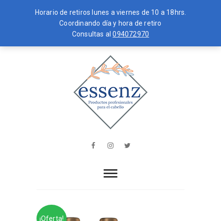
Horario de retiros lunes a viernes de 10 a 18hrs.
Coordinando día y hora de retiro
Consultas al
094072970
Skip
MENU
to
content
essenz
PRODUCTOS PROFESIONALES PARA
EL CABELLO
Facebook
Instagram
Twitter
¡Oferta!