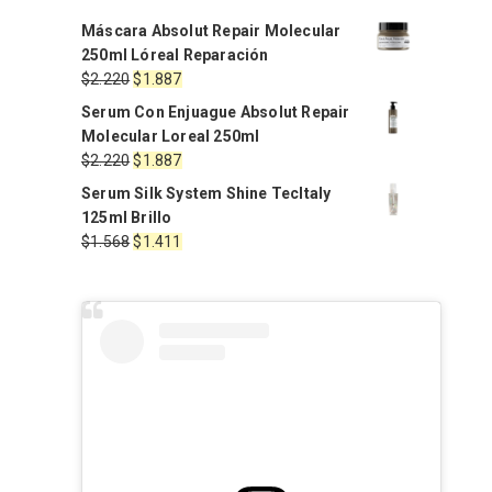
Máscara Absolut Repair Molecular
250ml Lóreal Reparación
El
El
$
2.220
$
1.887
precio
precio
Serum Con Enjuague Absolut Repair
original
actual
Molecular Loreal 250ml
era:
es:
El
El
$
2.220
$
1.887
$2.220.
$1.887.
precio
precio
Serum Silk System Shine TecItaly
original
actual
125ml Brillo
era:
es:
El
El
$
1.568
$
1.411
$2.220.
$1.887.
precio
precio
original
actual
era:
es:
$1.568.
$1.411.