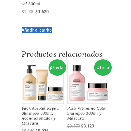
sal 300ml
El
El
$
1.900
$
1.620
precio
precio
original
actual
Añadir al carrito
era:
es:
$1.900.
$1.620.
Productos relacionados
¡Oferta!
¡Oferta!
Pack Absolut Repair
Pack Vitamino Color
Shampoo 500ml,
Shampoo 300ml y
Acondicionador y
Máscara
Máscara
El
El
$
3.470
$
3.123
El
El