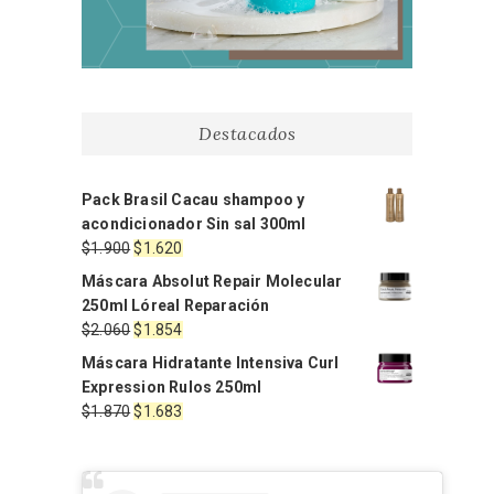
Destacados
Pack Brasil Cacau shampoo y
acondicionador Sin sal 300ml
El
El
$
1.900
$
1.620
precio
precio
Máscara Absolut Repair Molecular
original
actual
250ml Lóreal Reparación
era:
es:
El
El
$
2.060
$
1.854
$1.900.
$1.620.
precio
precio
Máscara Hidratante Intensiva Curl
original
actual
Expression Rulos 250ml
era:
es:
El
El
$
1.870
$
1.683
$2.060.
$1.854.
precio
precio
original
actual
era:
es: