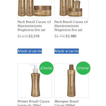
Pack Brasil Cacau x3
Pack Brasil Cacau x4
Mantenimiento
Mantenimiento
Progresivo Sin sal
Progresivo Sin sal
El
El
El
El
$
2.610
$
2.310
$
3.740
$
2.980
precio
precio
precio
precio
original
actual
original
actual
Añadir al carrito
Añadir al carrito
era:
es:
era:
es:
$2.610.
$2.310.
$3.740.
$2.980.
¡Oferta!
¡Oferta!
Primer Brasil Cacau
Shampoo Brasil
Leave-In 110ml
Cacau 300ml