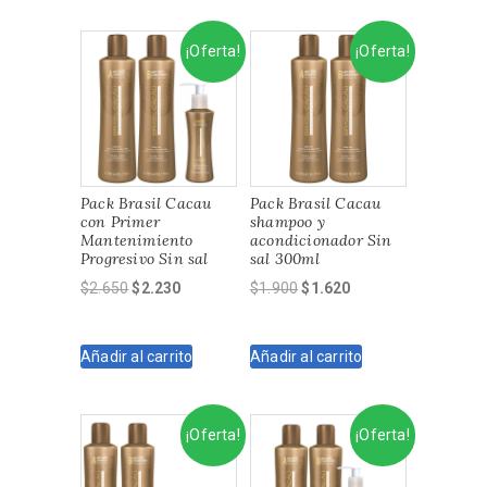
¡Oferta!
¡Oferta!
Pack Brasil Cacau
Pack Brasil Cacau
con Primer
shampoo y
Mantenimiento
acondicionador Sin
Progresivo Sin sal
sal 300ml
El
El
El
El
$
2.650
$
2.230
$
1.900
$
1.620
precio
precio
precio
precio
original
actual
original
actual
Añadir al carrito
Añadir al carrito
era:
es:
era:
es:
$2.650.
$2.230.
$1.900.
$1.620.
¡Oferta!
¡Oferta!