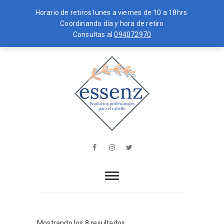
Horario de retiros lunes a viernes de 10 a 18hrs.
Coordinando día y hora de retiro
Consultas al
094072970
Skip
MENU
to
content
essenz
PRODUCTOS PROFESIONALES PARA
EL CABELLO
Facebook
Instagram
Twitter
Mostrando los 8 resultados