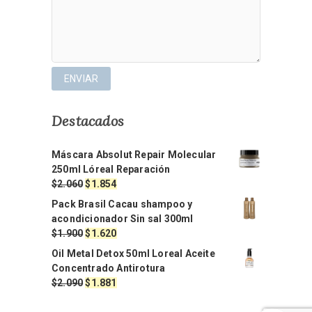
Destacados
Máscara Absolut Repair Molecular
250ml Lóreal Reparación
El
El
$
2.060
$
1.854
precio
precio
Pack Brasil Cacau shampoo y
original
actual
acondicionador Sin sal 300ml
era:
es:
El
El
$
1.900
$
1.620
$2.060.
$1.854.
precio
precio
Oil Metal Detox 50ml Loreal Aceite
original
actual
Concentrado Antirotura
era:
es:
El
El
$
2.090
$
1.881
$1.900.
$1.620.
precio
precio
original
actual