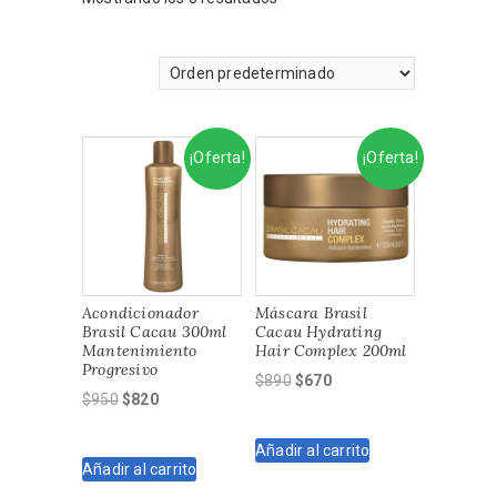
¡Oferta!
¡Oferta!
Acondicionador
Máscara Brasil
Brasil Cacau 300ml
Cacau Hydrating
Mantenimiento
Hair Complex 200ml
Progresivo
El
El
$
890
$
670
El
El
$
950
$
820
precio
precio
precio
precio
original
actual
original
actual
Añadir al carrito
era:
es:
Añadir al carrito
era:
es:
$890.
$670.
$950.
$820.