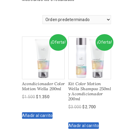
¡Oferta!
¡Oferta!
Acondicionador Color
Kit Color Motion
Motion Wella 200ml
Wella Shampoo 250ml
y Acondicionador
El
El
$
1.500
$
1.350
200ml
precio
precio
El
El
$
3.000
$
2.700
original
actual
precio
precio
Añadir al carrito
era:
es:
original
actual
$1.500.
$1.350.
Añadir al carrito
era:
es:
$3.000.
$2.700.