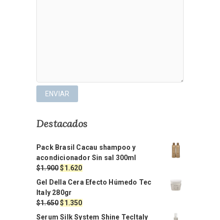
Destacados
Pack Brasil Cacau shampoo y
acondicionador Sin sal 300ml
El
El
$
1.900
$
1.620
precio
precio
Gel Della Cera Efecto Húmedo Tec
original
actual
Italy 280gr
era:
es:
El
El
$
1.650
$
1.350
$1.900.
$1.620.
precio
precio
Serum Silk System Shine TecItaly