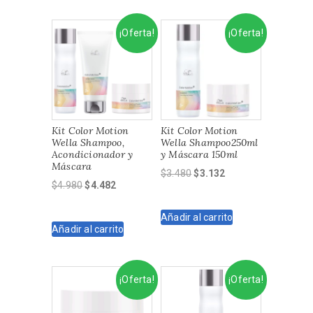
¡Oferta!
¡Oferta!
Kit Color Motion
Kit Color Motion
Wella Shampoo,
Wella Shampoo250ml
Acondicionador y
y Máscara 150ml
Máscara
El
El
$
3.480
$
3.132
El
El
$
4.980
$
4.482
precio
precio
precio
precio
original
actual
original
actual
Añadir al carrito
era:
es:
Añadir al carrito
era:
es:
$3.480.
$3.132.
$4.980.
$4.482.
¡Oferta!
¡Oferta!