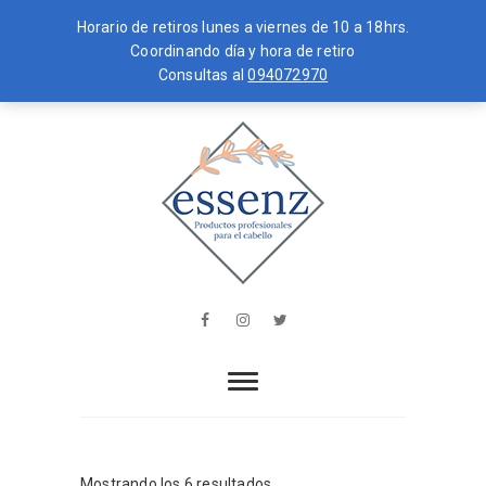
Horario de retiros lunes a viernes de 10 a 18hrs.
Coordinando día y hora de retiro
Consultas al
094072970
Skip
MENU
to
content
essenz
PRODUCTOS PROFESIONALES PARA
EL CABELLO
Facebook
Instagram
Twitter
Mostrando los 6 resultados