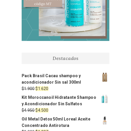
Destacados
Pack Brasil Cacau shampoo y
acondicionador Sin sal 300ml
El
El
$
1.900
$
1.620
precio
precio
Kit Moroccanoil Hidratante Shampoo
original
actual
y Acondicionador Sin Sulfatos
era:
es:
El
El
$
4.950
$
4.500
$1.900.
$1.620.
precio
precio
Oil Metal Detox 50ml Loreal Aceite
original
actual
Concentrado Antirotura
era:
es: