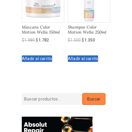
Máscara Color
Shampoo Color
Motion Wella 150ml
Motion Wella 250ml
El
El
El
El
$
1.980
$
1.782
$
1.500
$
1.350
precio
precio
precio
precio
original
actual
original
actual
Añadir al carrito
Añadir al carrito
era:
es:
era:
es:
$1.980.
$1.782.
$1.500.
$1.350.
Buscar
Buscar
por: