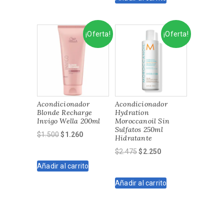
$1.480.
$1.332.
$950.
$820.
¡Oferta!
¡Oferta!
Acondicionador
Acondicionador
Blonde Recharge
Hydration
Invigo Wella 200ml
Moroccanoil Sin
Sulfatos 250ml
El
El
$
1.500
$
1.260
Hidratante
precio
precio
El
El
$
2.475
$
2.250
original
actual
precio
precio
Añadir al carrito
era:
es:
original
actual
$1.500.
$1.260.
Añadir al carrito
era:
es:
$2.475.
$2.250.