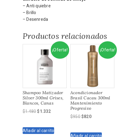
– Anti quiebre
– Brillo
– Desenreda
Productos relacionados
¡Oferta!
¡Oferta!
Shampoo Matizador
Acondicionador
Silver 300ml Grises,
Brasil Cacau 300ml
Blancos, Canas
Mantenimiento
Progresivo
El
El
$
1.480
$
1.332
El
El
$
950
$
820
precio
precio
precio
precio
original
actual
original
actual
Añadir al carrito
era:
es:
Añadir al carrito
era:
es: