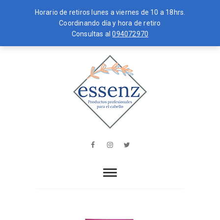
Horario de retiros lunes a viernes de 10 a 18hrs.
Coordinando día y hora de retiro
Consultas al
094072970
Skip
MENU
to
content
essenz
PRODUCTOS PROFESIONALES PARA
EL CABELLO
Facebook
Instagram
Twitter