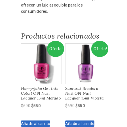
ofrecen un lujo asequible para los
consumidores.
Productos relacionados
¡Oferta!
¡Oferta!
Hurry-juku Get this
Samurai Breaks a
Color! OPI Nail
Nail OPI Nail
Lacquer 15ml Morado
Lacquer 15ml Violeta
El
El
El
El
$
690
$
550
$
690
$
550
precio
precio
precio
precio
original
actual
original
actual
Añadir al carrito
Añadir al carrito
era:
es:
era:
es: