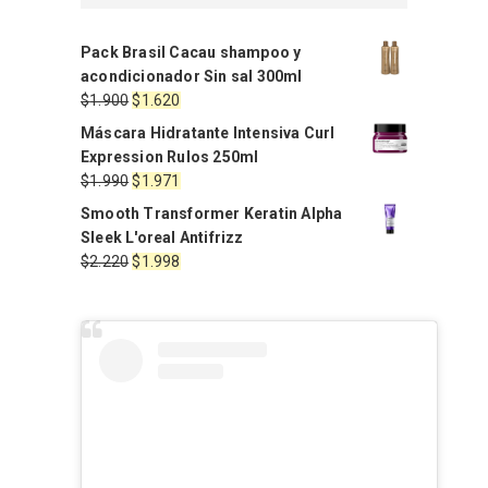
Pack Brasil Cacau shampoo y
acondicionador Sin sal 300ml
El
El
$
1.900
$
1.620
precio
precio
Máscara Hidratante Intensiva Curl
original
actual
Expression Rulos 250ml
era:
es:
El
El
$
1.990
$
1.971
$1.900.
$1.620.
precio
precio
Smooth Transformer Keratin Alpha
original
actual
Sleek L'oreal Antifrizz
era:
es:
El
El
$
2.220
$
1.998
$1.990.
$1.971.
precio
precio
original
actual
era:
es:
$2.220.
$1.998.