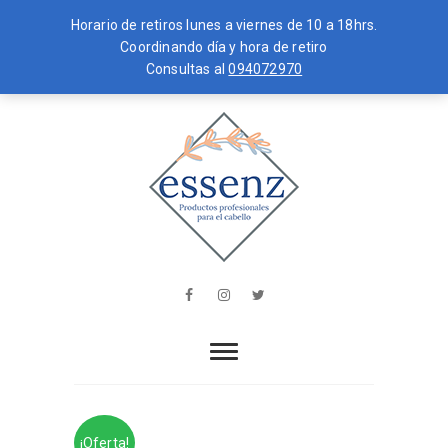
Horario de retiros lunes a viernes de 10 a 18hrs.
Coordinando día y hora de retiro
Consultas al
094072970
Skip
MENU
to
content
essenz
PRODUCTOS PROFESIONALES PARA
EL CABELLO
Facebook
Instagram
Twitter
¡Oferta!