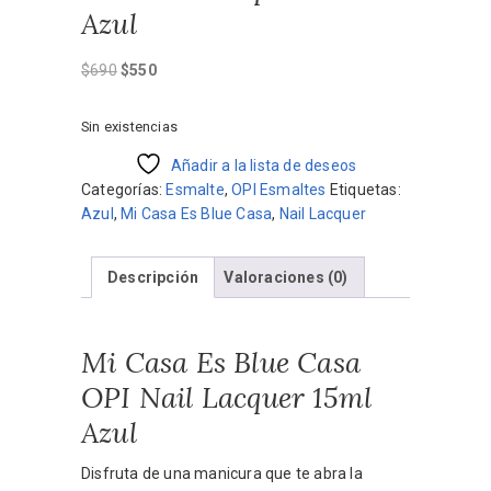
Azul
El
El
$
690
$
550
precio
precio
original
actual
Sin existencias
era:
es:
$690.
$550.
Añadir a la lista de deseos
Categorías:
Esmalte
,
OPI Esmaltes
Etiquetas:
Azul
,
Mi Casa Es Blue Casa
,
Nail Lacquer
Descripción
Valoraciones (0)
Mi Casa Es Blue Casa
OPI Nail Lacquer 15ml
Azul
Disfruta de una manicura que te abra la