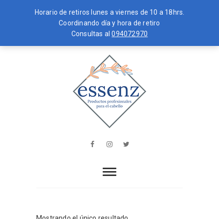
Horario de retiros lunes a viernes de 10 a 18hrs.
Coordinando día y hora de retiro
Consultas al
094072970
Skip
MENU
to
content
essenz
PRODUCTOS PROFESIONALES PARA
EL CABELLO
Facebook
Instagram
Twitter
Mostrando el único resultado