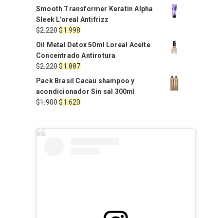
Smooth Transformer Keratin Alpha
Sleek L'oreal Antifrizz
El
El
$
2.220
$
1.998
precio
precio
Oil Metal Detox 50ml Loreal Aceite
original
actual
Concentrado Antirotura
era:
es:
El
El
$
2.220
$
1.887
$2.220.
$1.998.
precio
precio
Pack Brasil Cacau shampoo y
original
actual
acondicionador Sin sal 300ml
era:
es:
El
El
$
1.900
$
1.620
$2.220.
$1.887.
precio
precio
original
actual
era:
es:
$1.900.
$1.620.