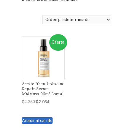
¡Oferta!
Aceite 10 en 1 Absolut
Repair Serum
Multiuso 90ml Loreal
El
El
$
2.260
$
2.034
precio
precio
original
actual
Añadir al carrito
era:
es:
$2.260.
$2.034.