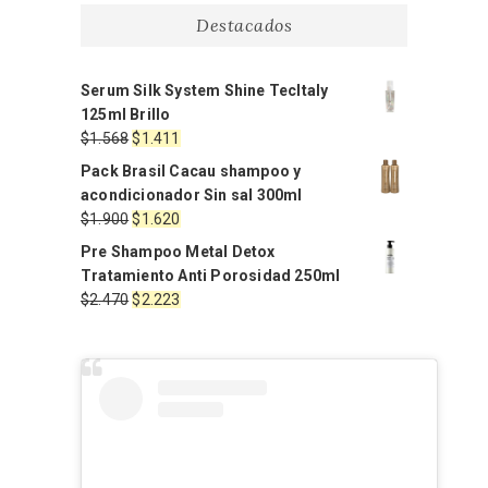
Destacados
Serum Silk System Shine TecItaly
125ml Brillo
El
El
$
1.568
$
1.411
precio
precio
Pack Brasil Cacau shampoo y
original
actual
acondicionador Sin sal 300ml
era:
es:
El
El
$
1.900
$
1.620
$1.568.
$1.411.
precio
precio
Pre Shampoo Metal Detox
original
actual
Tratamiento Anti Porosidad 250ml
era:
es:
El
El
$
2.470
$
2.223
$1.900.
$1.620.
precio
precio
original
actual
era:
es:
$2.470.
$2.223.