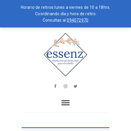
Horario de retiros lunes a viernes de 10 a 18hrs.
Coordinando día y hora de retiro
Consultas al
094072970
Skip
MENU
to
content
essenz
PRODUCTOS PROFESIONALES PARA
EL CABELLO
Facebook
Instagram
Twitter