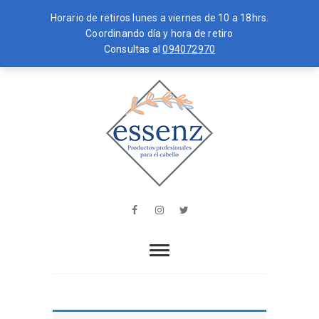
Horario de retiros lunes a viernes de 10 a 18hrs.
Coordinando día y hora de retiro
Consultas al
094072970
Skip
MENU
to
content
essenz
PRODUCTOS PROFESIONALES PARA
EL CABELLO
Facebook
Instagram
Twitter