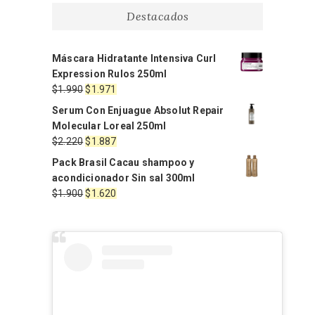
Destacados
Máscara Hidratante Intensiva Curl
Expression Rulos 250ml
El
El
$
1.990
$
1.971
precio
precio
Serum Con Enjuague Absolut Repair
original
actual
Molecular Loreal 250ml
era:
es:
El
El
$
2.220
$
1.887
$1.990.
$1.971.
precio
precio
Pack Brasil Cacau shampoo y
original
actual
acondicionador Sin sal 300ml
era:
es:
El
El
$
1.900
$
1.620
$2.220.
$1.887.
precio
precio
original
actual
era:
es:
$1.900.
$1.620.