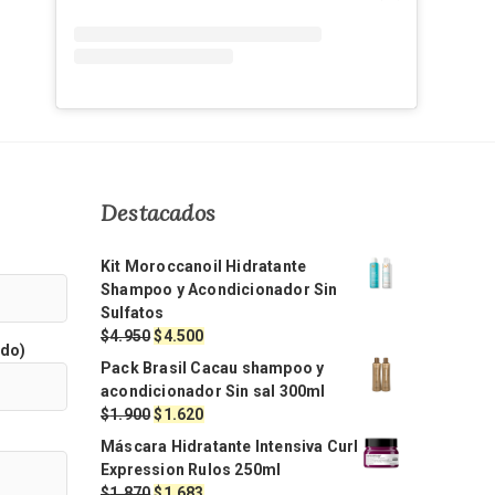
Destacados
Kit Moroccanoil Hidratante
Shampoo y Acondicionador Sin
Sulfatos
El
El
$
4.950
$
4.500
ido)
precio
precio
Pack Brasil Cacau shampoo y
original
actual
acondicionador Sin sal 300ml
era:
es:
El
El
$
1.900
$
1.620
$4.950.
$4.500.
precio
precio
Máscara Hidratante Intensiva Curl
original
actual
Expression Rulos 250ml
era:
es:
El
El
$
1.870
$
1.683