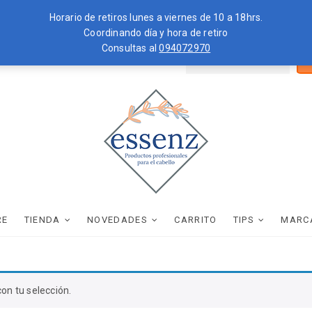
Horario de retiros lunes a viernes de 10 a 18hrs.
Coordinando día y hora de retiro
Consultas al
094072970
Bus
ZKOPF
MOROCCANOIL
por
essenz
PRODUCTOS PROFESIONALES PARA EL CABELLO
RE
TIENDA
NOVEDADES
CARRITO
TIPS
MARC
on tu selección.