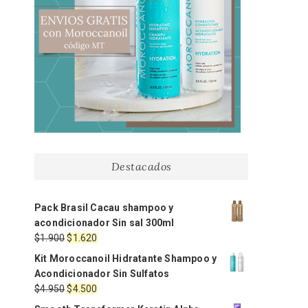
Destacados
Pack Brasil Cacau shampoo y
acondicionador Sin sal 300ml
El
El
$
1.900
$
1.620
precio
precio
Kit Moroccanoil Hidratante Shampoo y
original
actual
Acondicionador Sin Sulfatos
era:
es:
El
El
$
4.950
$
4.500
$1.900.
$1.620.
precio
precio