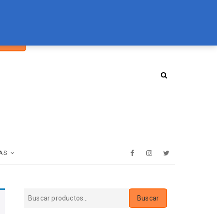
car
094 072 970
tienda@essenz.com.uy
Buscar
:
AS
Facebook
Instagram
Twitter
Buscar
Buscar
por: