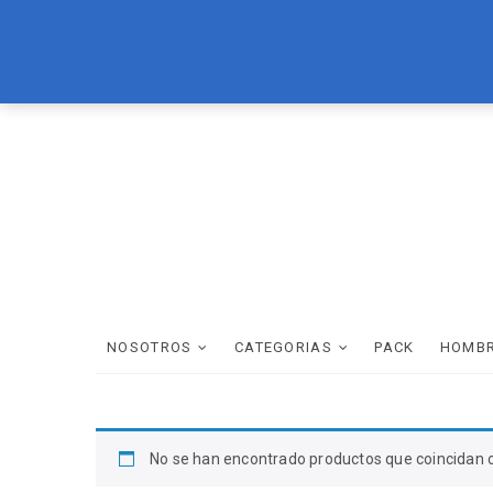
Skip
LOREAL
BRASIL CACAU
TEC ITALY
WELLA
SCHWAR
to
content
NOSOTROS
CATEGORIAS
PACK
HOMB
No se han encontrado productos que coincidan c