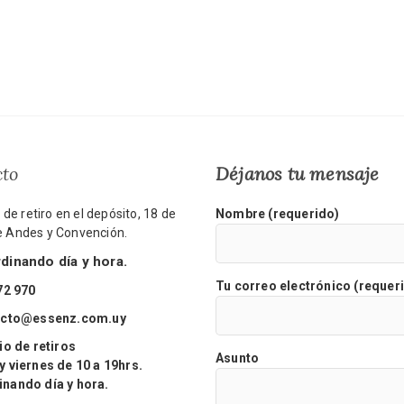
cto
Déjanos tu mensaje
de retiro en el depósito, 18 de
Nombre (requerido)
re Andes y Convención.
inando día y hora.
Tu correo electrónico (requer
72 970
acto@essenz.com.uy
o de retiros
Asunto
viernes de 10 a 19hrs.
ando día y hora.