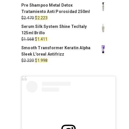
Pre Shampoo Metal Detox
Tratamiento Anti Porosidad 250ml
El
El
$
2.470
$
2.223
precio
precio
Serum Silk System Shine TecItaly
original
actual
125ml Brillo
era:
es:
El
El
$
1.568
$
1.411
$2.470.
$2.223.
precio
precio
Smooth Transformer Keratin Alpha
original
actual
Sleek L'oreal Antifrizz
era:
es:
El
El
$
2.220
$
1.998
$1.568.
$1.411.
precio
precio
original
actual
era:
es:
$2.220.
$1.998.