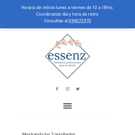
Horario de retiros lunes a viernes de 10 a 18hrs.
Coordinando día y hora de retiro
Consultas al
094072970
Skip
MENU
to
content
essenz
PRODUCTOS PROFESIONALES PARA
EL CABELLO
Facebook
Instagram
Twitter
Mostrando los 2 resultados