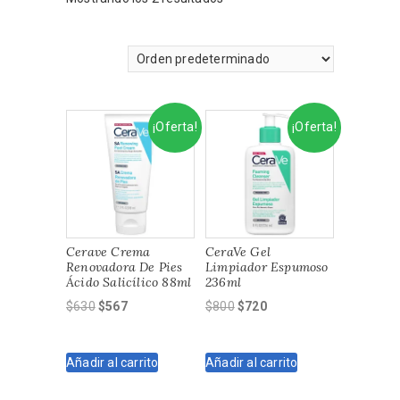
¡Oferta!
¡Oferta!
Cerave Crema
CeraVe Gel
Renovadora De Pies
Limpiador Espumoso
Ácido Salicílico 88ml
236ml
El
El
El
El
$
630
$
567
$
800
$
720
precio
precio
precio
precio
original
actual
original
actual
Añadir al carrito
Añadir al carrito
era:
es:
era:
es:
$630.
$567.
$800.
$720.