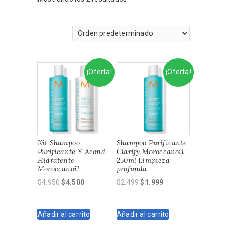
¡Oferta!
¡Oferta!
Kit Shampoo
Shampoo Purificante
Purificante Y Acond.
Clarify Moroccanoil
Hidratente
250ml Limpieza
Moroccanoil
profunda
El
El
El
El
$
4.950
$
4.500
$
2.499
$
1.999
precio
precio
precio
precio
original
actual
original
actual
Añadir al carrito
Añadir al carrito
era:
es:
era:
es:
$4.950.
$4.500.
$2.499.
$1.999.