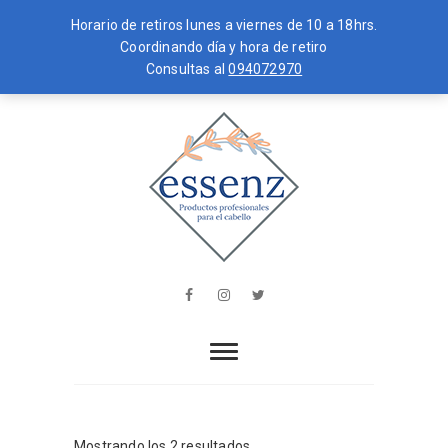
Horario de retiros lunes a viernes de 10 a 18hrs.
Coordinando día y hora de retiro
Consultas al
094072970
Skip
MENU
to
content
essenz
PRODUCTOS PROFESIONALES PARA
EL CABELLO
Facebook
Instagram
Twitter
Mostrando los 2 resultados