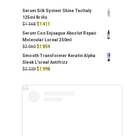
Serum Silk System Shine TecItaly
125ml Brillo
El
El
$
1.568
$
1.411
precio
precio
Serum Con Enjuague Absolut Repair
original
actual
Molecular Loreal 250ml
era:
es:
El
El
$
2.060
$
1.854
$1.568.
$1.411.
precio
precio
Smooth Transformer Keratin Alpha
original
actual
Sleek L'oreal Antifrizz
era:
es:
El
El
$
2.220
$
1.998
$2.060.
$1.854.
precio
precio
original
actual
era:
es:
$2.220.
$1.998.