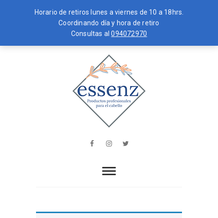
Horario de retiros lunes a viernes de 10 a 18hrs.
Coordinando día y hora de retiro
Consultas al
094072970
Skip
MENU
to
content
essenz
PRODUCTOS PROFESIONALES PARA
EL CABELLO
Facebook
Instagram
Twitter