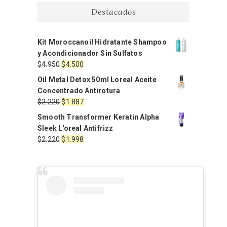
Destacados
Kit Moroccanoil Hidratante Shampoo
y Acondicionador Sin Sulfatos
El
El
$
4.950
$
4.500
precio
precio
Oil Metal Detox 50ml Loreal Aceite
original
actual
Concentrado Antirotura
era:
es:
El
El
$
2.220
$
1.887
$4.950.
$4.500.
precio
precio
Smooth Transformer Keratin Alpha
original
actual
Sleek L'oreal Antifrizz
era:
es:
El
El
$
2.220
$
1.998
$2.220.
$1.887.
precio
precio
original
actual
era:
es:
$2.220.
$1.998.