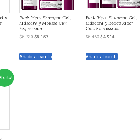
el y
Pack Rizos Shampoo Gel,
Pack Rizos Shampoo Gel,
on
Máscara y Mousse Curl
Máscara y Reactivador
Expression
Curl Expression
El
El
El
El
$
5.730
$
5.157
$
5.460
$
4.914
precio
precio
precio
precio
original
actual
original
actual
Añadir al carrito
Añadir al carrito
era:
es:
era:
es:
$5.730.
$5.157.
$5.460.
$4.914.
Oferta!
i-