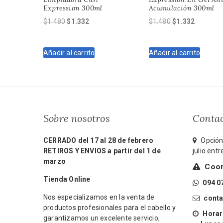
Expression 300ml
Acumulación 300ml
El
El
El
El
$
1.480
$
1.332
$
1.480
$
1.332
precio
precio
precio
precio
original
actual
original
actual
Añadir al carrito
Añadir al carrito
era:
es:
era:
es:
$1.480.
$1.332.
$1.480.
$1.332.
Sobre nosotros
Conta
CERRADO del 17 al 28 de febrero
Opción 
RETIROS Y ENVIOS a partir del 1 de
julio ent
marzo
Coord
Tienda Online
094 0
Nos especializamos en la venta de
cont
productos profesionales para el cabello y
Horari
garantizamos un excelente servicio,