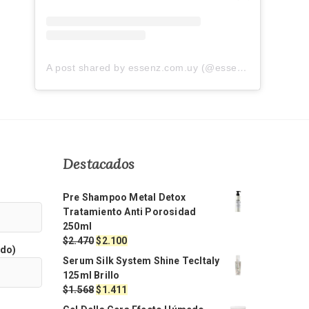
A post shared by essenz.com.uy (@essenz.com.uy)
Destacados
Pre Shampoo Metal Detox
Tratamiento Anti Porosidad
250ml
El
El
$
2.470
$
2.100
ido)
precio
precio
Serum Silk System Shine TecItaly
original
actual
125ml Brillo
era:
es:
El
El
$
1.568
$
1.411
$2.470.
$2.100.
precio
precio