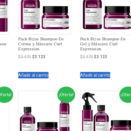
Pack Rizos Shampoo En
Pack Rizos Shampoo En
usse
Crema y Máscara Curl
Gel y Máscara Curl
Expression
Expression
El
El
El
El
$
3.470
$
3.123
$
3.470
$
3.123
precio
precio
precio
precio
original
actual
original
actual
Añadir al carrito
Añadir al carrito
era:
es:
era:
es:
$3.470.
$3.123.
$3.470.
$3.123.
Oferta!
¡Oferta!
¡Ofer