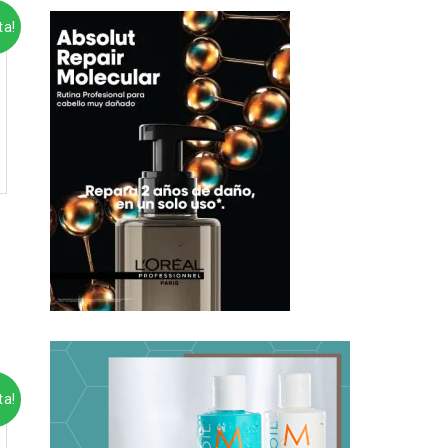
ta!
ta!