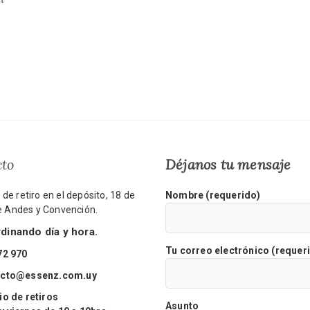
cto
Déjanos tu mensaje
de retiro en el depósito, 18 de
Nombre (requerido)
re Andes y Convención.
inando día y hora.
Tu correo electrónico (requer
72 970
acto@essenz.com.uy
o de retiros
Asunto