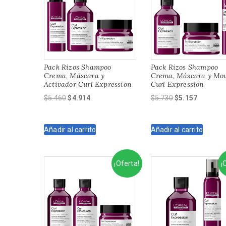
Pack Rizos Shampoo
Pack Rizos Shampoo
Crema, Máscara y
Crema, Máscara y Mo
Activador Curl Expression
Curl Expression
El
El
El
El
$
5.460
$
4.914
$
5.730
$
5.157
precio
precio
precio
precio
original
actual
original
actual
Añadir al carrito
Añadir al carrito
era:
es:
era:
es:
$5.460.
$4.914.
$5.730.
$5.157.
¡Oferta!
¡