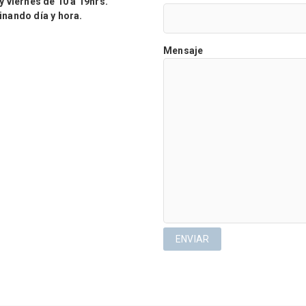
viernes de 10 a 19hrs.
ando día y hora.
Mensaje