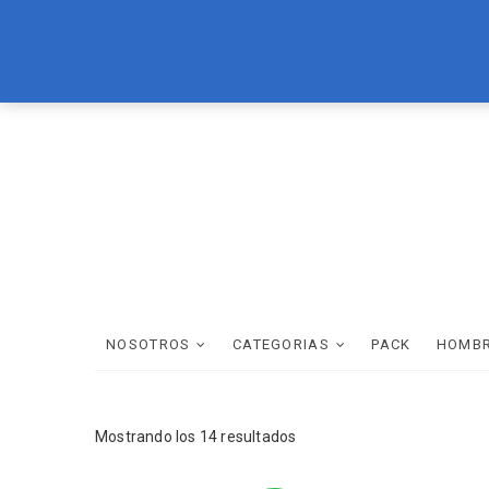
Skip
LOREAL
BRASIL CACAU
TEC ITALY
WELLA
SCHWAR
to
content
NOSOTROS
CATEGORIAS
PACK
HOMB
Mostrando los 14 resultados