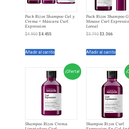
Pack Rizos Shampoo Gel y
Pack Rizos Shampoo G
Crema + Máscara Curl
Mousse Curl Expressi
Expression
Loreal
El
El
El
El
$
4.950
$
4.455
$
3.740
$
3.366
precio
precio
precio
precio
original
actual
original
actual
Añadir al carrito
Añadir al carrito
era:
es:
era:
es:
$4.950.
$4.455.
$3.740.
$3.366.
¡Oferta!
¡
Shampoo Rizos Crema
Shampoo Rizos Curl
Limpiadora Curl
Expression En Gel Ant