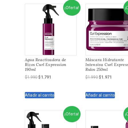
¡Oferta!
¡
Agua Reactivadora de
Máscara Hidratante
Rizos Curl Expression
Intensiva Curl Expres
190ml
Rulos 250ml
El
El
El
El
$
1.990
$
1.791
$
1.990
$
1.971
precio
precio
precio
precio
original
actual
original
actual
Añadir al carrito
Añadir al carrito
era:
es:
era:
es:
$1.990.
$1.791.
$1.990.
$1.971.
¡Oferta!
¡