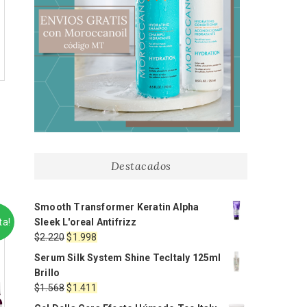
Destacados
Smooth Transformer Keratin Alpha
ta!
Sleek L'oreal Antifrizz
El
El
$
2.220
$
1.998
precio
precio
Serum Silk System Shine TecItaly 125ml
original
actual
Brillo
era:
es:
El
El
$
1.568
$
1.411
$2.220.
$1.998.
precio
precio