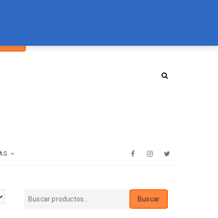
car
094 072 970
tienda@essenz.com.uy
Buscar
:
AS
Facebook
Instagram
Twitter
Buscar
Buscar
por: