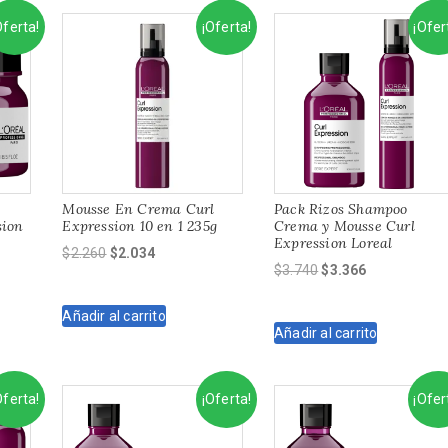
Oferta!
¡Oferta!
¡Ofer
Mousse En Crema Curl
Pack Rizos Shampoo
sion
Expression 10 en 1 235g
Crema y Mousse Curl
Expression Loreal
El
El
$
2.260
$
2.034
El
El
$
3.740
$
3.366
precio
precio
precio
precio
original
actual
original
actual
Añadir al carrito
era:
es:
Añadir al carrito
era:
es:
$2.260.
$2.034.
$3.740.
$3.366.
Oferta!
¡Oferta!
¡Ofer