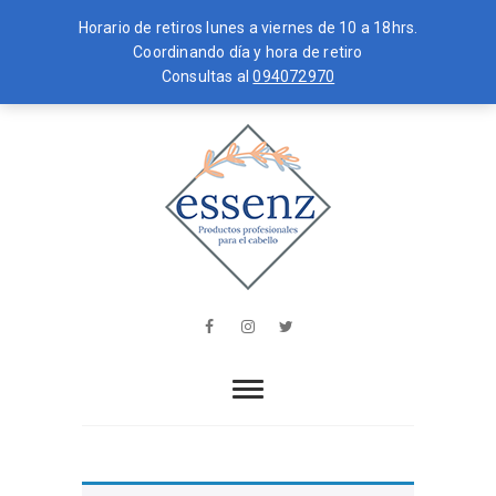
Horario de retiros lunes a viernes de 10 a 18hrs.
Coordinando día y hora de retiro
Consultas al
094072970
Skip
MENU
to
content
essenz
PRODUCTOS PROFESIONALES PARA
EL CABELLO
Facebook
Instagram
Twitter