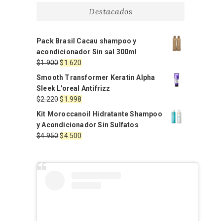
Destacados
Pack Brasil Cacau shampoo y
acondicionador Sin sal 300ml
El
El
$
1.900
$
1.620
precio
precio
Smooth Transformer Keratin Alpha
original
actual
Sleek L'oreal Antifrizz
era:
es:
El
El
$
2.220
$
1.998
$1.900.
$1.620.
precio
precio
Kit Moroccanoil Hidratante Shampoo
original
actual
y Acondicionador Sin Sulfatos
era:
es:
El
El
$
4.950
$
4.500
$2.220.
$1.998.
precio
precio
original
actual
era:
es:
$4.950.
$4.500.