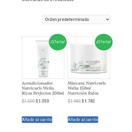
¡Oferta!
¡Oferta!
Acondicionador
Máscara Nutricurls
Nutricurls Wella
Wella 150ml
Rizos Perfectos 200ml
Nutrición Rulos
El
El
El
El
$
1.500
$
1.350
$
1.980
$
1.782
precio
precio
precio
precio
original
actual
original
actual
Añadir al carrito
Añadir al carrito
era:
es:
era:
es:
$1.500.
$1.350.
$1.980.
$1.782.