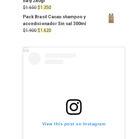
Italy 280gr
era:
es:
El
El
$
1.650
$
1.350
$1.568.
$1.411.
precio
precio
Pack Brasil Cacau shampoo y
original
actual
acondicionador Sin sal 300ml
era:
es:
El
El
$
1.900
$
1.620
$1.650.
$1.350.
precio
precio
original
actual
era:
es:
$1.900.
$1.620.
View this post on Instagram