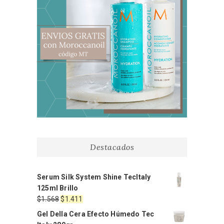
Destacados
Serum Silk System Shine TecItaly
125ml Brillo
El
El
$
1.568
$
1.411
precio
precio
Gel Della Cera Efecto Húmedo Tec
original
actual