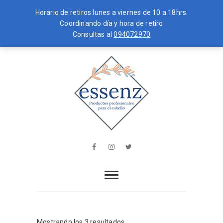
Horario de retiros lunes a viernes de 10 a 18hrs.
Coordinando día y hora de retiro
Consultas al
094072970
Skip
MENU
to
content
essenz
PRODUCTOS PROFESIONALES PARA
EL CABELLO
Facebook
Instagram
Twitter
Mostrando los 3 resultados