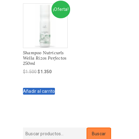
¡Oferta!
Shampoo Nutricurls
Wella Rizos Perfectos
250ml
El
El
$
1.500
$
1.350
precio
precio
original
actual
Añadir al carrito
era:
es:
$1.500.
$1.350.
Buscar
Buscar
por: