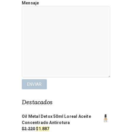
Mensaje
Destacados
Oil Metal Detox 50ml Loreal Aceite
Concentrado Antirotura
El
El
$
2.220
$
1.887