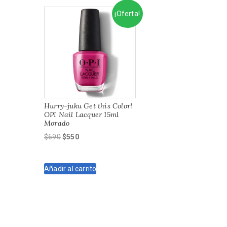
¡Oferta!
Hurry-juku Get this Color!
OPI Nail Lacquer 15ml
Morado
El
El
$
690
$
550
precio
precio
original
actual
Añadir al carrito
era:
es:
$690.
$550.