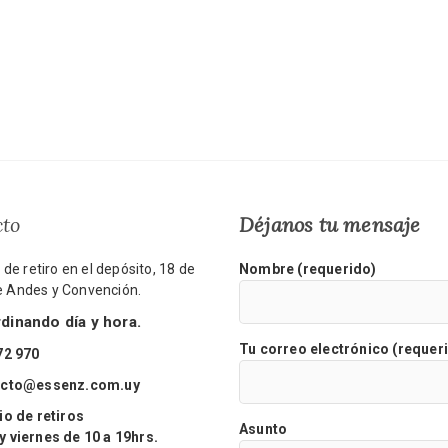
cto
Déjanos tu mensaje
de retiro en el depósito, 18 de
Nombre (requerido)
re Andes y Convención.
inando día y hora.
Tu correo electrónico (requer
72 970
acto@essenz.com.uy
o de retiros
Asunto
viernes de 10 a 19hrs.