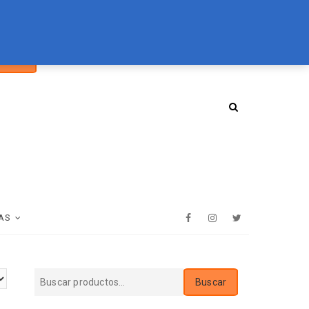
car
094 072 970
tienda@essenz.com.uy
Buscar
:
AS
Facebook
Instagram
Twitter
Buscar
Buscar
por: