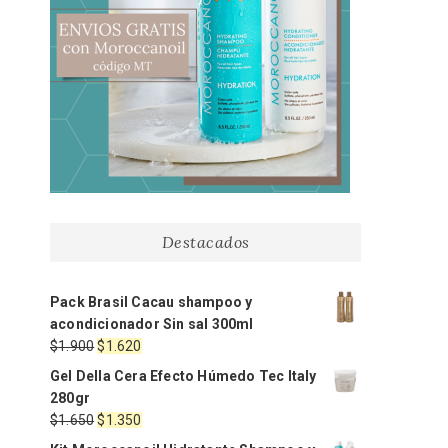
Destacados
Pack Brasil Cacau shampoo y
acondicionador Sin sal 300ml
El
El
$
1.900
$
1.620
precio
precio
Gel Della Cera Efecto Húmedo Tec Italy
original
actual
280gr
era:
es:
El
El
$
1.650
$
1.350
$1.900.
$1.620.
precio
precio