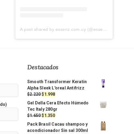
A post shared by essenz.com.uy (@essenz.com.uy)
Destacados
Smooth Transformer Keratin
Alpha Sleek L'oreal Antifrizz
El
El
$
2.220
$
1.998
precio
precio
Gel Della Cera Efecto Húmedo
ido)
original
actual
Tec Italy 280gr
era:
es:
El
El
$
1.650
$
1.350
$2.220.
$1.998.
precio
precio
Pack Brasil Cacau shampoo y
original
actual
acondicionador Sin sal 300ml
era:
es: