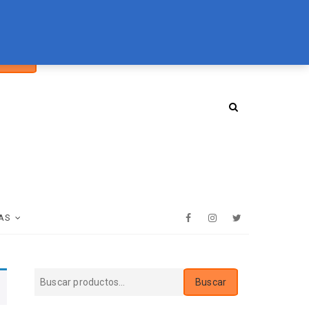
car
094 072 970
tienda@essenz.com.uy
Buscar
:
AS
Facebook
Instagram
Twitter
Buscar
Buscar
por: