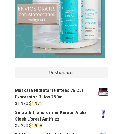
Destacados
Máscara Hidratante Intensiva Curl
Expression Rulos 250ml
El
El
$
1.990
$
1.971
precio
precio
Smooth Transformer Keratin Alpha
original
actual
Sleek L'oreal Antifrizz
era:
es:
El
El
$
2.220
$
1.998
$1.990.
$1.971.
precio
precio