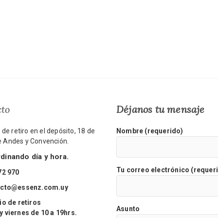
cto
Déjanos tu mensaje
de retiro en el depósito, 18 de
Nombre (requerido)
re Andes y Convención.
inando día y hora.
Tu correo electrónico (requer
72 970
acto@essenz.com.uy
o de retiros
Asunto
viernes de 10 a 19hrs.