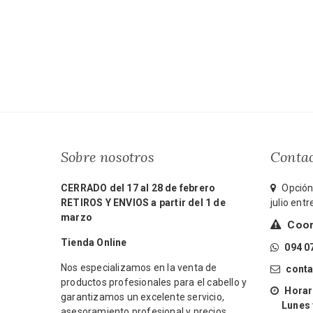
Sobre nosotros
Conta
CERRADO del 17 al 28 de febrero
Opción 
RETIROS Y ENVIOS a partir del 1 de
julio ent
marzo
Coord
Tienda Online
094 0
Nos especializamos en la venta de
cont
productos profesionales para el cabello y
Horari
garantizamos un excelente servicio,
Lunes y 
asesoramiento profesional y precios