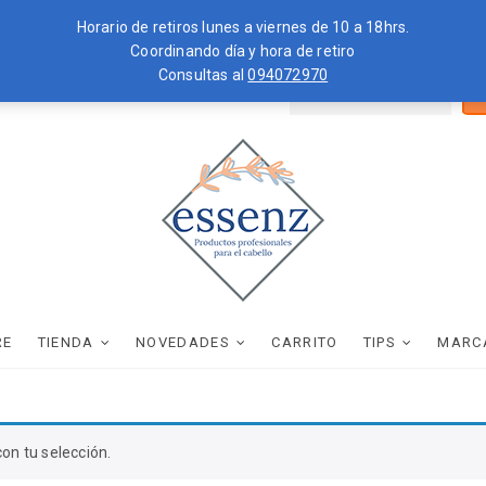
Horario de retiros lunes a viernes de 10 a 18hrs.
Coordinando día y hora de retiro
Consultas al
094072970
Bus
ZKOPF
MOROCCANOIL
por
essenz
PRODUCTOS PROFESIONALES PARA EL CABELLO
RE
TIENDA
NOVEDADES
CARRITO
TIPS
MARC
on tu selección.