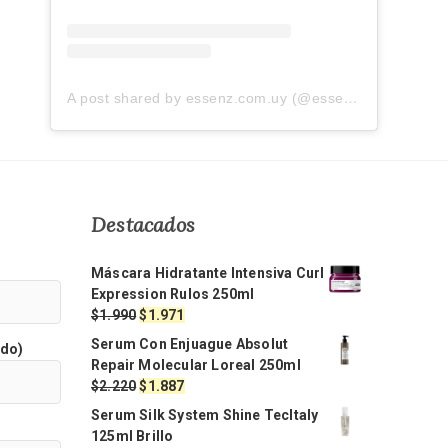
A post shared by essenz.com.uy (@essenz.com.uy)
Destacados
Máscara Hidratante Intensiva Curl
Expression Rulos 250ml
El
El
$
1.990
$
1.971
precio
precio
Serum Con Enjuague Absolut
ido)
original
actual
Repair Molecular Loreal 250ml
era:
es:
El
El
$
2.220
$
1.887
$1.990.
$1.971.
precio
precio
Serum Silk System Shine TecItaly
original
actual
125ml Brillo
era:
es: