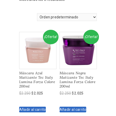
¡Oferta!
¡Oferta!
Máscara Azul
Máscara Negra
Matizante Tec Italy
Matizante Tec Italy
Lumina Forza Colore
Lumina Forza Colore
200ml
200ml
El
El
El
El
$
2.250
$
2.025
$
2.250
$
2.025
precio
precio
precio
precio
original
actual
original
actual
Añadir al carrito
Añadir al carrito
era:
es:
era:
es:
$2.250.
$2.025.
$2.250.
$2.025.