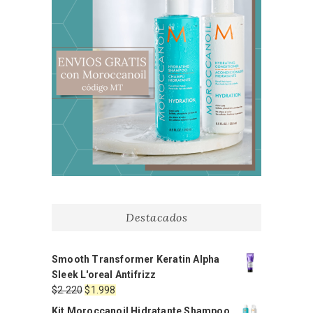
Destacados
Smooth Transformer Keratin Alpha
Sleek L'oreal Antifrizz
El
El
$
2.220
$
1.998
precio
precio
Kit Moroccanoil Hidratante Shampoo