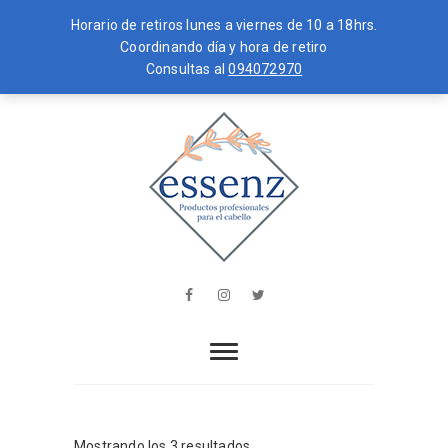
Horario de retiros lunes a viernes de 10 a 18hrs.
Coordinando día y hora de retiro
Consultas al
094072970
Skip
MENU
to
content
essenz
PRODUCTOS PROFESIONALES PARA
EL CABELLO
Facebook
Instagram
Twitter
Mostrando los 3 resultados