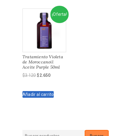
¡Oferta!
Tratamiento Violeta
de Moroccanoil
Aceite Purple 50ml
El
El
$
3.120
$
2.650
precio
precio
original
actual
Añadir al carrito
era:
es:
$3.120.
$2.650.
Buscar
Buscar