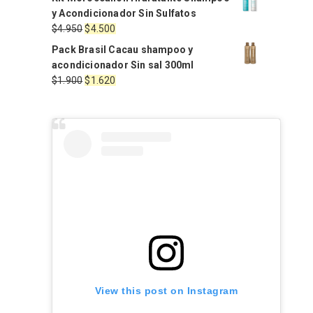
original
actual
y Acondicionador Sin Sulfatos
era:
es:
El
El
$
4.950
$
4.500
$2.220.
$1.998.
precio
precio
Pack Brasil Cacau shampoo y
original
actual
acondicionador Sin sal 300ml
era:
es:
El
El
$
1.900
$
1.620
$4.950.
$4.500.
precio
precio
original
actual
era:
es:
$1.900.
$1.620.
View this post on Instagram