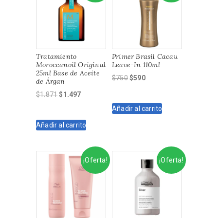
Tratamiento
Primer Brasil Cacau
Moroccanoil Original
Leave-In 110ml
25ml Base de Aceite
El
El
$
750
$
590
de Árgan
precio
precio
El
El
$
1.871
$
1.497
original
actual
precio
precio
Añadir al carrito
era:
es:
original
actual
$750.
$590.
Añadir al carrito
era:
es:
$1.871.
$1.497.
¡Oferta!
¡Oferta!