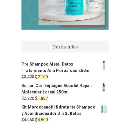
Destacados
Pre Shampoo Metal Detox
Tratamiento Anti Porosidad 250ml
El
El
$
2.470
$
2.100
precio
precio
Serum Con Enjuague Absolut Repair
original
actual
Molecular Loreal 250ml
era:
es:
El
El
$
2.220
$
1.887
$2.470.
$2.100.
precio
precio
Kit Moroccanoil Hidratante Shampoo
original
actual
y Acondicionador Sin Sulfatos
era:
es:
El
El
$
4.950
$
4.500
$2.220.
$1.887.
precio
precio