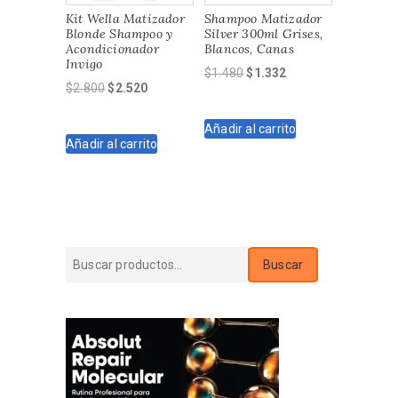
Kit Wella Matizador
Shampoo Matizador
Blonde Shampoo y
Silver 300ml Grises,
Acondicionador
Blancos, Canas
Invigo
El
El
$
1.480
$
1.332
El
El
$
2.800
$
2.520
precio
precio
precio
precio
original
actual
original
actual
Añadir al carrito
era:
es:
Añadir al carrito
era:
es:
$1.480.
$1.332.
$2.800.
$2.520.
Buscar
Buscar
por: