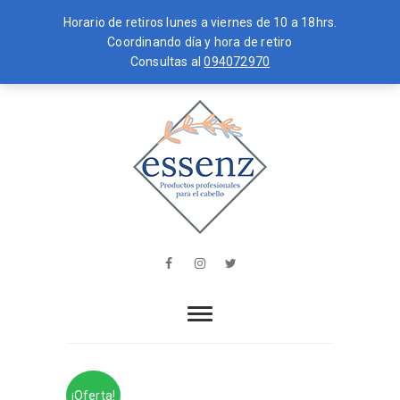
Horario de retiros lunes a viernes de 10 a 18hrs.
Coordinando día y hora de retiro
Consultas al
094072970
Skip
MENU
to
content
essenz
PRODUCTOS PROFESIONALES PARA
EL CABELLO
Facebook
Instagram
Twitter
¡Oferta!