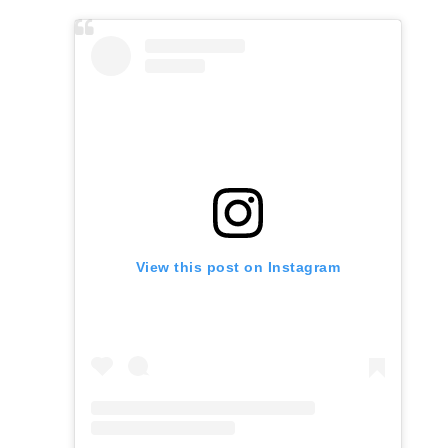
original
actual
era:
es:
$4.950.
$4.500.
View this post on Instagram