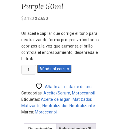
Purple 50ml
El
El
$
3.120
$
2.650
precio
precio
original
actual
Un aceite capilar que corrige el tono para
era:
es:
neutralizar de forma progresiva los tonos
$3.120.
$2.650.
cobrizos a la vez que aumenta el brillo,
controla el encrespamiento, desenreda e
hidrata.
Tratamiento
Añadir al carrito
Violeta
de
Moroccanoil
Añadir a la lista de deseos
Aceite
Categorías:
Aceite/Serum
,
Moroccanoil
Purple
Etiquetas:
Aceite de árgan
,
Matizador
,
50ml
Matizante
,
Neutralizador
,
Neutralizante
cantidad
Marca:
Moroccanoil
Descripción
Valoraciones (0)