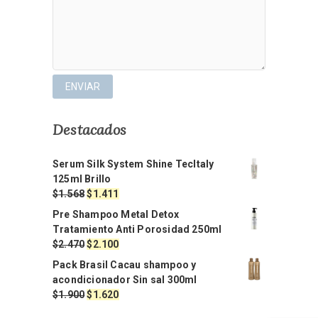
Destacados
Serum Silk System Shine TecItaly
125ml Brillo
El
El
$
1.568
$
1.411
precio
precio
Pre Shampoo Metal Detox
original
actual
Tratamiento Anti Porosidad 250ml
era:
es:
El
El
$
2.470
$
2.100
$1.568.
$1.411.
precio
precio
Pack Brasil Cacau shampoo y
original
actual
acondicionador Sin sal 300ml
era:
es:
El
El
$
1.900
$
1.620
$2.470.
$2.100.
precio
precio